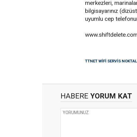
merkezleri, marinalar,
bilgisayarınız (dizüs
uyumlu cep telefonun
www.shiftdelete.co
TTNET WİFİ SERVİS NOKTA
HABERE
YORUM KAT