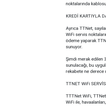
noktalarında kablosuz
KREDİ KARTIYLA D
Ayrıca TTNet, sayıla
WiFi servis noktaları
ödeme yaparak TTNet
sunuyor.
Şimdi merak edilen 3
sunulacağı, bu uygul
rekabete ne derece 
TTNET WiFi SERVİS
TTTNet WiFi, TTNet'in
WiFi ile, havaalanları