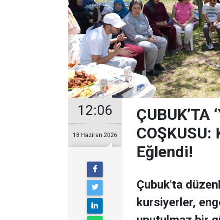
12:06
ÇUBUK’TA 
COŞKUSU: Ku
18 Haziran 2026
Eğlendi!
Çubuk'ta düzen
kursiyerler, enge