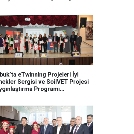
buk’ta eTwinning Projeleri İyi
nekler Sergisi ve SoilVET Projesi
ygınlaştırma Programı
rçekleştirildi