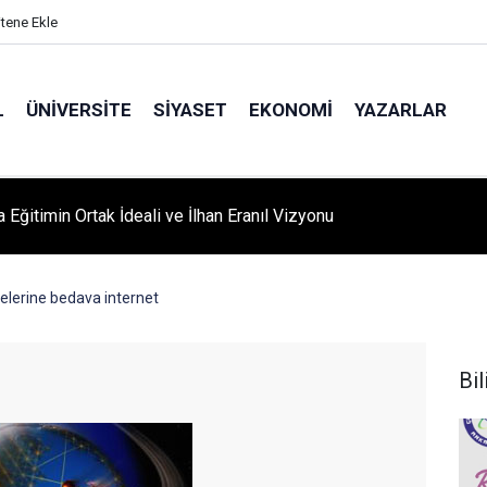
itene Ekle
L
ÜNIVERSITE
SIYASET
EKONOMI
YAZARLAR
A ‘YAZA MERHABA’ COŞKUSU: Kursiyerler Gönüllerince Eğlendi
lerine bedava internet
Bil