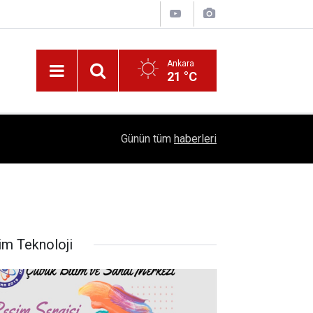
Ankara
21 °C
!
16:41
1504 Kep, Tek Bir Hedef: Bilim Kenti Çubuk
Günün tüm
haberleri
im Teknoloji