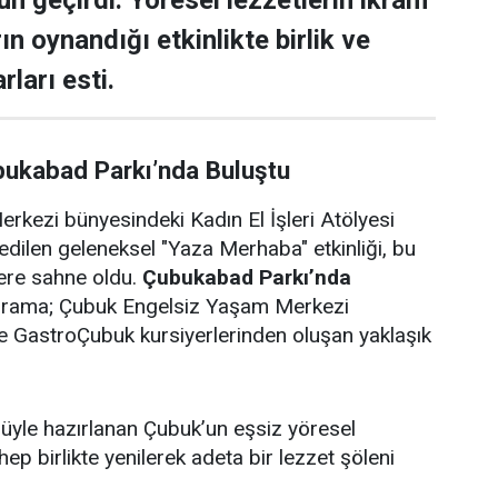
ün geçirdi. Yöresel lezzetlerin ikram
rın oynandığı etkinlikte birlik ve
rları esti.
bukabad Parkı’nda Buluştu
rkezi bünyesindeki Kadın El İşleri Atölyesi
edilen geleneksel "Yaza Merhaba" etkinliği, bu
lere sahne oldu.
Çubukabad Parkı’nda
ograma; Çubuk Engelsiz Yaşam Merkezi
i ve GastroÇubuk kursiyerlerinden oluşan yaklaşık
ulüyle hazırlanan Çubuk’un eşsiz yöresel
 hep birlikte yenilerek adeta bir lezzet şöleni