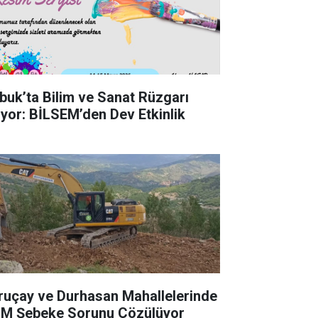
buk’ta Bilim ve Sanat Rüzgarı
iyor: BİLSEM’den Dev Etkinlik
ruçay ve Durhasan Mahallelerinde
M Şebeke Sorunu Çözülüyor