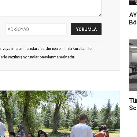
AY
Böl
veya imalar, inançlara saldırı içeren, imla kuralları ile
flerle yazılmış yorumlar onaylanmamaktadır.
Tü
Sc