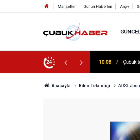
Manşetler
Günün Haberleri
Arşiv
S
GÜNCE
 İlhan Eranıl Vizyonu
24
12:06
ÇUBUK’T
Anasayfa
Bilim Teknoloji
ADSL abone