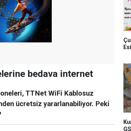
Çu
Es
erine bedava internet
neleri, TTNet WiFi Kablosuz
nden ücretsiz yararlanabiliyor. Peki
?
Ku
GS