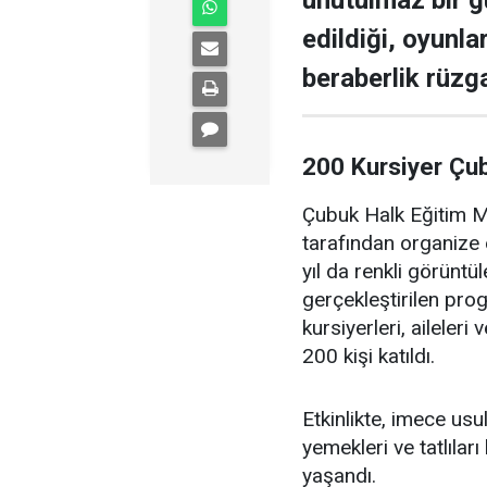
unutulmaz bir g
edildiği, oyunla
beraberlik rüzga
200 Kursiyer Çu
Çubuk Halk Eğitim Me
tarafından organize 
yıl da renkli görüntü
gerçekleştirilen pr
kursiyerleri, aileler
200 kişi katıldı.
Etkinlikte, imece us
yemekleri ve tatlıları
yaşandı.