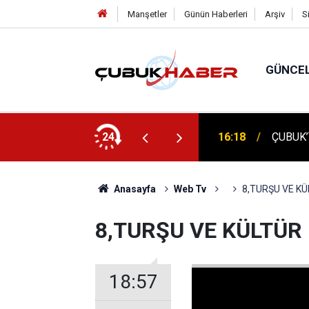
Manşetler
Günün Haberleri
Arşiv
S
GÜNCE
16:18
ÇUBUK’
ÇUBUK'
24
16:14
TEMELİ
Anasayfa
Web Tv
8,TURŞU VE KÜ
8,TURŞU VE KÜLTÜR 
18:57