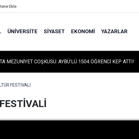
itene Ekle
L
ÜNIVERSITE
SIYASET
EKONOMI
YAZARLAR
TA MEZUNİYET COŞKUSU: AYBÜ’LÜ 1504 ÖĞRENCİ KEP ATTI!
TA TARİHİ GÜN: PROTÜRK PLAZMA FRAKSİNASYON TESİSİ'NİN
 ATILDI
LTÜR FESTİVALİ
FESTİVALİ