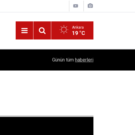
Ankara
19 °C
Nüfus Kütüğünde Çubuk Rüzgarı: Ankara'da "Çub
16:11
Günün tüm
haberleri
Belli Oldu!