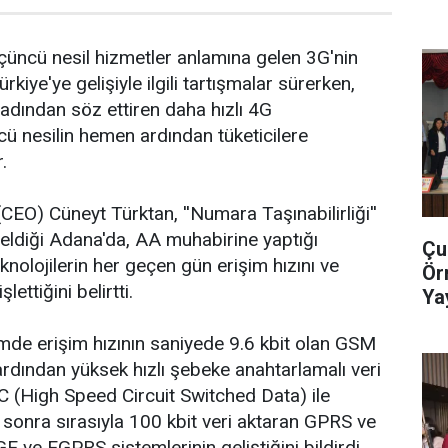
çüncü nesil hizmetler anlamına gelen 3G'nin
kiye'ye gelişiyle ilgili tartışmalar sürerken,
adından söz ettiren daha hızlı 4G
ü nesilin hemen ardından tüketicilere
.
CEO) Cüneyt Türktan, ''Numara Taşınabilirliği''
in geldiği Adana'da, AA muhabirine yaptığı
Çu
nolojilerin her geçen gün erişim hızını ve
Ör
ettiğini belirtti.
Ya
Ge
şimde erişim hızının saniyede 9.6 kbit olan GSM
 ardından yüksek hızlı şebeke anahtarlamalı veri
 (High Speed Circuit Switched Data) ile
, sonra sırasıyla 100 kbit veri aktaran GPRS ve
 ve EGPRS sistemlerinin geliştiğini bildirdi.