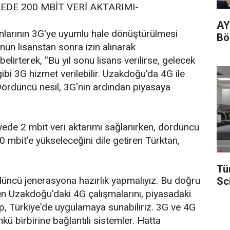
İYEDE 200 MBİT VERİ AKTARIMI-
AY
nlarının 3G'ye uyumlu hale dönüştürülmesi
Böl
nun lisanstan sonra izin alınarak
belirterek, ''Bu yıl sonu lisans verilirse, gelecek
ibi 3G hizmet verilebilir. Uzakdoğu'da 4G ile
. Dördüncü nesil, 3G'nin ardından piyasaya
ede 2 mbit veri aktarımı sağlanırken, dördüncü
0 mbit'e yükseleceğini dile getiren Türktan,
Tü
ördüncü jenerasyona hazırlık yapmalıyız. Bu doğru
Sc
 Uzakdoğu'daki 4G çalışmalarını, piyasadaki
dip, Türkiye'de uygulamaya sunabiliriz. 3G ve 4G
nkü birbirine bağlantılı sistemler. Hatta