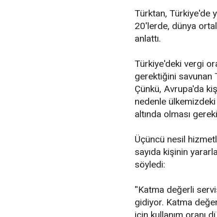
Türktan, Türkiye'de 
20'lerde, dünya orta
anlattı.
Türkiye'deki vergi o
gerektiğini savunan 
Çünkü, Avrupa'da kiş
nedenle ülkemizdeki 
altında olması gereki
Üçüncü nesil hizmetl
sayıda kişinin yararl
söyledi:
''Katma değerli servis
gidiyor. Katma değer
için kullanım oranı d