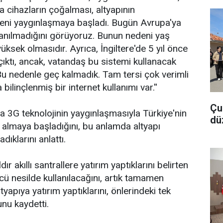
a cihazların çoğalması, altyapının
yeni yaygınlaşmaya başladı. Bugün Avrupa'ya
lanılmadığını görüyoruz. Bunun nedeni yaş
üksek olmasıdır. Ayrıca, İngiltere'de 5 yıl önce
çıktı, ancak, vatandaş bu sistemi kullanacak
u nedenle geç kalmadık. Tam tersi çok verimli
bilinçlenmiş bir internet kullanımı var.''
Çu
 3G teknolojinin yaygınlaşmasıyla Türkiye'nin
dü
 almaya başladığını, bu anlamda altyapı
dıklarını anlattı.
ır akıllı santrallere yatırım yaptıklarını belirten
ü nesilde kullanılacağını, artık tamamen
tyapıya yatırım yaptıklarını, önlerindeki tek
unu kaydetti.