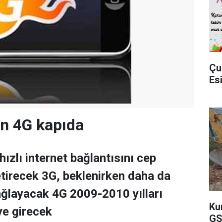
Çu
Es
n 4G kapıda
ızlı internet bağlantısını cep
etirecek 3G, beklenirken daha da
sağlayacak 4G 2009-2010 yılları
Ku
ye girecek
GS