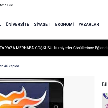
itene Ekle
L
ÜNIVERSITE
SIYASET
EKONOMI
YAZARLAR
A ‘YAZA MERHABA’ COŞKUSU: Kursiyerler Gönüllerince Eğlendi
en 4G kapıda
Bil