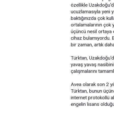
özellikle Uzakdoğu'd
ucuzlamasıyla yeni 
baktığınızda çok kul
ortalamalarının çok y
üçüncü nesil ortaya 
cihaz bulamıyordu. B
bir zaman, artık daha 
Türktan, Uzakdoğu'da
yavaş yavaş nasibini
çalışmalarını tamamla
Avea olarak son 2 yıld
Türktan, bunun üçünc
internet protokollü al
engelin lisans olduğ