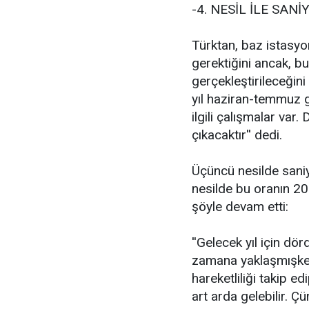
-4. NESİL İLE SAN
Türktan, baz istasyo
gerektiğini ancak, bu
gerçekleştirileceğini 
yıl haziran-temmuz g
ilgili çalışmalar var
çıkacaktır'' dedi.
Üçüncü nesilde saniy
nesilde bu oranın 20
şöyle devam etti:
''Gelecek yıl için d
zamana yaklaşmışken
hareketliliği takip e
art arda gelebilir. Çü