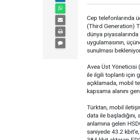
Cep telefonlarında ü
(Third Generation) Tür
dünya piyasalarında 
uygulamasının, üçünc
sunulması bekleniyor
Avea Üst Yöneticisi (
ile ilgili toplantı iç
açıklamada, mobil tek
kapsama alanını genişl
Türktan, mobil ileti
data ile başladığını,
anlamına gelen HSDC
saniyede 43.2 kbit'e
384 kbit aktaran EDGE