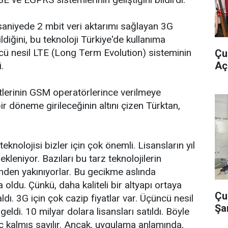
saniyede 2 mbit veri aktarımı sağlayan 3G
rildiğini, bu teknoloji Türkiye'de kullanıma
 nesil LTE (Long Term Evolution) sisteminin
Çu
Açı
.
tlerinin GSM operatörlerince verilmeye
r döneme girileceğinin altını çizen Türktan,
eknolojisi bizler için çok önemli. Lisansların yıl
ekleniyor. Bazıları bu tarz teknolojilerin
inden yakınıyorlar. Bu gecikme aslında
a oldu. Çünkü, daha kaliteli bir altyapı ortaya
Çu
aldı. 3G için çok cazip fiyatlar var. Üçüncü nesil
Şa
geldi. 10 milyar dolara lisansları satıldı. Böyle
 kalmış sayılır. Ancak, uygulama anlamında,