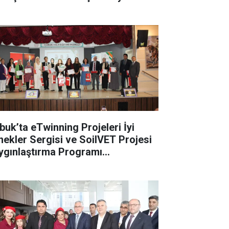
buk’ta eTwinning Projeleri İyi
nekler Sergisi ve SoilVET Projesi
ygınlaştırma Programı
rçekleştirildi