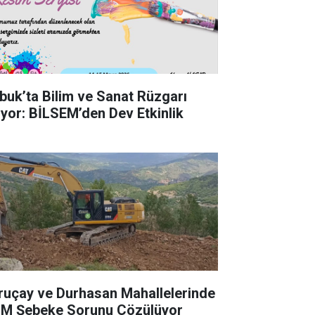
buk’ta Bilim ve Sanat Rüzgarı
iyor: BİLSEM’den Dev Etkinlik
ruçay ve Durhasan Mahallelerinde
M Şebeke Sorunu Çözülüyor