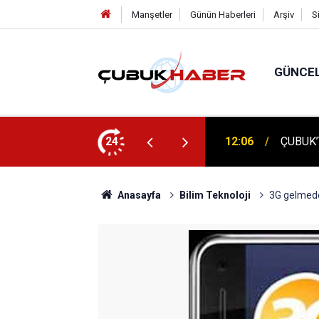
Manşetler
Günün Haberleri
Arşiv
S
GÜNCE
 İlhan Eranıl Vizyonu
24
12:06
ÇUBUK’T
Anasayfa
Bilim Teknoloji
3G gelmed