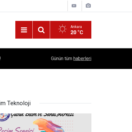
Ankara
20 °C
!
16:41
1504 Kep, Tek Bir Hedef: Bilim Kenti Çubuk
Günün tüm
haberleri
im Teknoloji