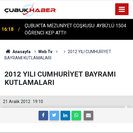
ÇUBUK'TA TARİHİ GÜN: PROTÜRK PLAZMA
16:14
FRAKSİNASYON TESİSİ'NİN TEMELİ ATILDI
Anasayfa
Web Tv
2012 YILI CUMHURİYET
BAYRAMI KUTLAMALARI
2012 YILI CUMHURİYET BAYRAMI
KUTLAMALARI
21 Aralık 2012
19:10