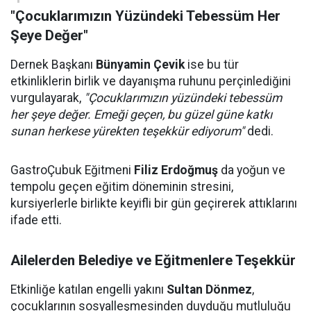
"Çocuklarımızın Yüzündeki Tebessüm Her
Şeye Değer"
Dernek Başkanı
Bünyamin Çevik
ise bu tür
etkinliklerin birlik ve dayanışma ruhunu perçinlediğini
vurgulayarak,
"Çocuklarımızın yüzündeki tebessüm
her şeye değer. Emeği geçen, bu güzel güne katkı
sunan herkese yürekten teşekkür ediyorum"
dedi.
GastroÇubuk Eğitmeni
Filiz Erdoğmuş
da yoğun ve
tempolu geçen eğitim döneminin stresini,
kursiyerlerle birlikte keyifli bir gün geçirerek attıklarını
ifade etti.
Ailelerden Belediye ve Eğitmenlere Teşekkür
Etkinliğe katılan engelli yakını
Sultan Dönmez
,
çocuklarının sosyalleşmesinden duyduğu mutluluğu