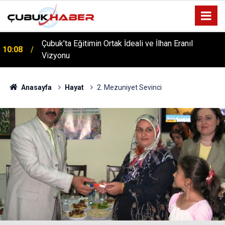
Çubuk’ta Eğitimin Ortak İdeali ve İlhan Eranıl
10:08
Vizyonu
ÇUBUK’TA ‘YAZA MERHABA’ COŞKUSU: Kursiyerler
12:06
Gönüllerince Eğlendi!
Anasayfa
Hayat
2. Mezuniyet Sevinci