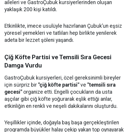
aileleri ve GastroÇubuk kursiyerlerinden oluşan
yaklaşık 200 kişi katıldı.
Etkinlikte, imece usulüyle hazırlanan Çubuk’un eşsiz
yöresel yemekleri ve tatlıları hep birlikte yenilerek
adeta bir lezzet şöleni yaşandı.
Çiğ Köfte Partisi ve Temsili Sıra Gecesi
Damga Vurdu
GastroÇubuk kursiyerleri, özel gereksinimli bireyler
için sürpriz bir
"çiğ köfte partisi"
ve
"temsili sıra
gecesi"
organize etti. Engelli çocukların da usta
aşçılar gibi çiğ köfte yoğurarak eşlik ettiği anlar,
etkinliğin en renkli ve neşeli dakikalarını oluşturdu.
Yeşillikler içinde, doğayla baş başa gerçekleştirilen
programda büyükler halay çekip yakan top oynayarak