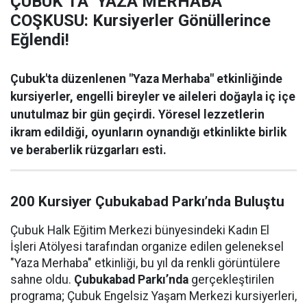
ÇUBUK’TA ‘YAZA MERHABA’
COŞKUSU: Kursiyerler Gönüllerince
Eğlendi!
Çubuk'ta düzenlenen "Yaza Merhaba" etkinliğinde
kursiyerler, engelli bireyler ve aileleri doğayla iç içe
unutulmaz bir gün geçirdi. Yöresel lezzetlerin
ikram edildiği, oyunların oynandığı etkinlikte birlik
ve beraberlik rüzgarları esti.
200 Kursiyer Çubukabad Parkı’nda Buluştu
Çubuk Halk Eğitim Merkezi bünyesindeki Kadın El
İşleri Atölyesi tarafından organize edilen geleneksel
"Yaza Merhaba" etkinliği, bu yıl da renkli görüntülere
sahne oldu.
Çubukabad Parkı’nda
gerçekleştirilen
programa; Çubuk Engelsiz Yaşam Merkezi kursiyerleri,