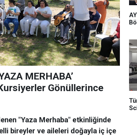
AY
Böl
‘YAZA MERHABA’
rsiyerler Gönüllerince
Tü
Sc
lenen "Yaza Merhaba" etkinliğinde
lli bireyler ve aileleri doğayla iç içe