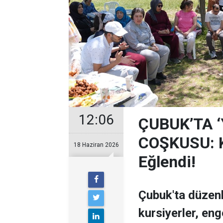
12:06
ÇUBUK’TA 
COŞKUSU: Ku
18 Haziran 2026
Eğlendi!
Çubuk'ta düzen
kursiyerler, enge