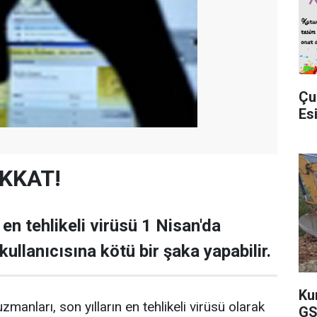
Çu
Es
İKKAT!
en tehlikeli virüsü 1 Nisan'da
ullanıcısına kötü bir şaka yapabilir.
Ku
zmanları, son yılların en tehlikeli virüsü olarak
GS