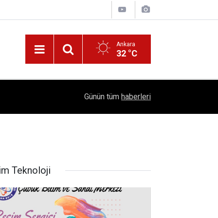
Ankara
32 °C
!
16:41
1504 Kep, Tek Bir Hedef: Bilim Kenti Çubuk
Günün tüm
haberleri
im Teknoloji