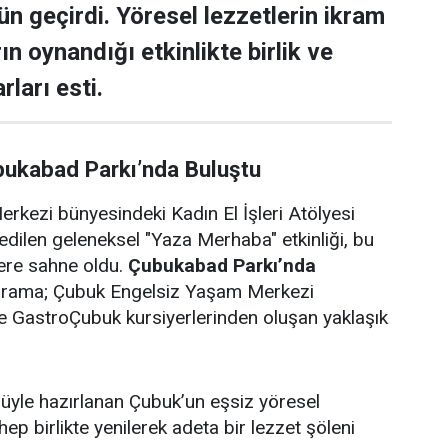
ün geçirdi. Yöresel lezzetlerin ikram
rın oynandığı etkinlikte birlik ve
rları esti.
bukabad Parkı’nda Buluştu
rkezi bünyesindeki Kadın El İşleri Atölyesi
edilen geleneksel "Yaza Merhaba" etkinliği, bu
lere sahne oldu.
Çubukabad Parkı’nda
ograma; Çubuk Engelsiz Yaşam Merkezi
i ve GastroÇubuk kursiyerlerinden oluşan yaklaşık
ulüyle hazırlanan Çubuk’un eşsiz yöresel
 hep birlikte yenilerek adeta bir lezzet şöleni