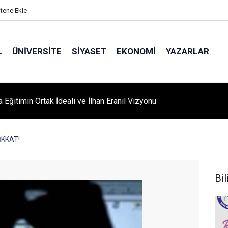
itene Ekle
L
ÜNIVERSITE
SIYASET
EKONOMI
YAZARLAR
A ‘YAZA MERHABA’ COŞKUSU: Kursiyerler Gönüllerince Eğlendi
DİKKAT!
Bil