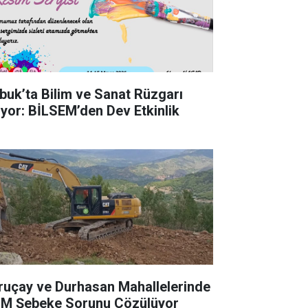
buk’ta Bilim ve Sanat Rüzgarı
iyor: BİLSEM’den Dev Etkinlik
ruçay ve Durhasan Mahallelerinde
M Şebeke Sorunu Çözülüyor