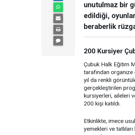
unutulmaz bir g
edildiği, oyunla
beraberlik rüzga
200 Kursiyer Çu
Çubuk Halk Eğitim Me
tarafından organize 
yıl da renkli görüntü
gerçekleştirilen pr
kursiyerleri, aileler
200 kişi katıldı.
Etkinlikte, imece us
yemekleri ve tatlıları