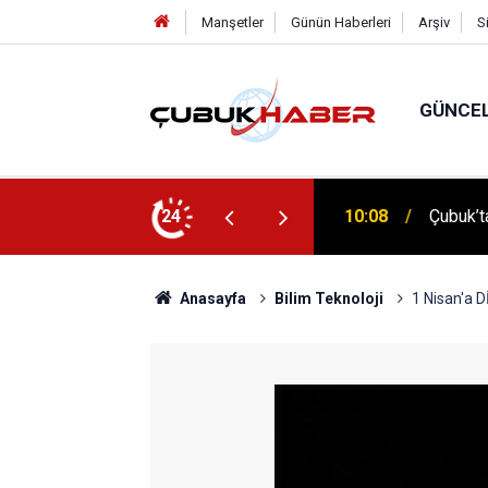
Manşetler
Günün Haberleri
Arşiv
S
GÜNCE
 İlhan Eranıl Vizyonu
24
12:06
ÇUBUK’T
Anasayfa
Bilim Teknoloji
1 Nisan'a 