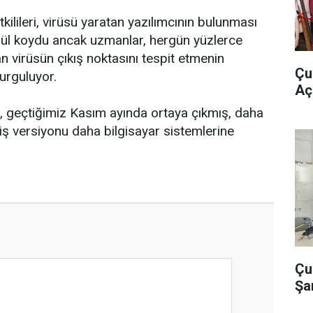
kilileri, virüsü yaratan yazılımcının bulunması
dül koydu ancak uzmanlar, hergün yüzlerce
n virüsün çıkış noktasını tespit etmenin
Çu
urguluyor.
Açı
u, geçtiğimiz Kasım ayında ortaya çıkmış, daha
ş versiyonu daha bilgisayar sistemlerine
Çu
Şa