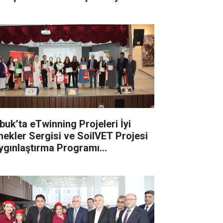
buk’ta eTwinning Projeleri İyi
nekler Sergisi ve SoilVET Projesi
ygınlaştırma Programı
rçekleştirildi