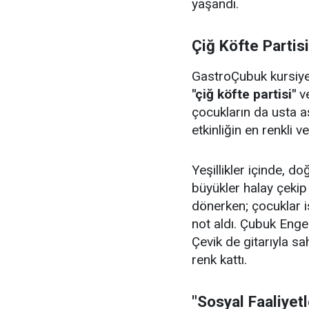
yaşandı.
Çiğ Köfte Partis
GastroÇubuk kursiyerl
"çiğ köfte partisi"
v
çocukların da usta aş
etkinliğin en renkli v
Yeşillikler içinde, 
büyükler halay çeki
dönerken; çocuklar i
not aldı. Çubuk Enge
Çevik de gitarıyla sa
renk kattı.
"Sosyal Faaliyet