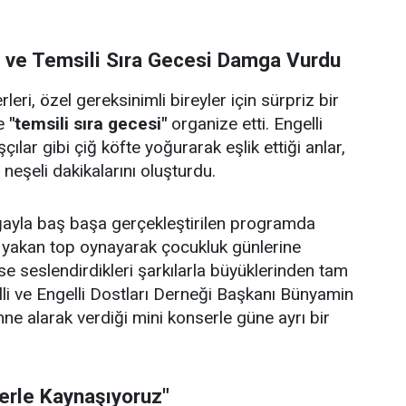
i ve Temsili Sıra Gecesi Damga Vurdu
eri, özel gereksinimli bireyler için sürpriz bir
e
"temsili sıra gecesi"
organize etti. Engelli
çılar gibi çiğ köfte yoğurarak eşlik ettiği anlar,
e neşeli dakikalarını oluşturdu.
doğayla baş başa gerçekleştirilen programda
p yakan top oynayarak çocukluk günlerine
se seslendirdikleri şarkılarla büyüklerinden tam
lli ve Engelli Dostları Derneği Başkanı Bünyamin
hne alarak verdiği mini konserle güne ayrı bir
lerle Kaynaşıyoruz"