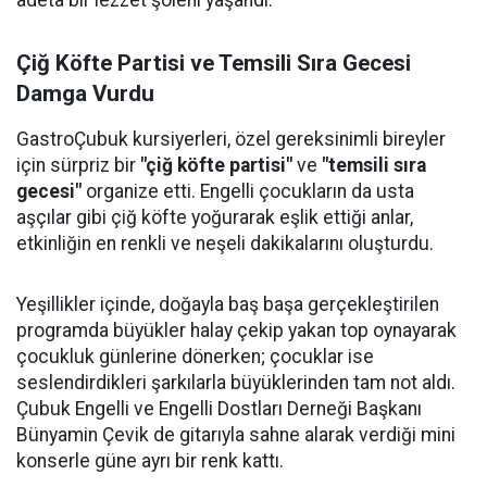
adeta bir lezzet şöleni yaşandı.
Çiğ Köfte Partisi ve Temsili Sıra Gecesi
Damga Vurdu
GastroÇubuk kursiyerleri, özel gereksinimli bireyler
için sürpriz bir
"çiğ köfte partisi"
ve
"temsili sıra
gecesi"
organize etti. Engelli çocukların da usta
aşçılar gibi çiğ köfte yoğurarak eşlik ettiği anlar,
etkinliğin en renkli ve neşeli dakikalarını oluşturdu.
Yeşillikler içinde, doğayla baş başa gerçekleştirilen
programda büyükler halay çekip yakan top oynayarak
çocukluk günlerine dönerken; çocuklar ise
seslendirdikleri şarkılarla büyüklerinden tam not aldı.
Çubuk Engelli ve Engelli Dostları Derneği Başkanı
Bünyamin Çevik de gitarıyla sahne alarak verdiği mini
konserle güne ayrı bir renk kattı.