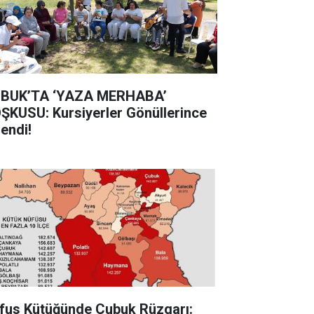
BUK’TA ‘YAZA MERHABA’
ŞKUSU: Kursiyerler Gönüllerince
lendi!
fus Kütüğünde Çubuk Rüzgarı: