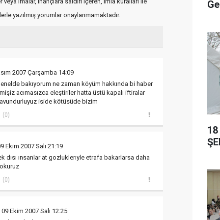
veya imalar, inançlara saldırı içeren, imla kuralları ile
Ge
flerle yazılmış yorumlar onaylanmamaktadır.
asım 2007 Çarşamba 14:09
 genelde bakıyorum ne zaman köyüm hakkında bi haber
işiz acımasızca eleştiriler hatta üstü kapalı iftiralar
çavundurluyuz iside kötüsüde bizim
(0)
18
ŞE
09 Ekim 2007 Salı 21:19
k dısı ınsanlar at gozluklerıyle etrafa bakarlarsa daha
 okuruz
(0)
 09 Ekim 2007 Salı 12:25