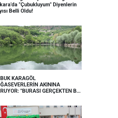
kara'da "Çubukluyum" Diyenlerin
ısı Belli Oldu!
BUK KARAGÖL
ĞASEVERLERİN AKININA
RUYOR: "BURASI GERÇEKTEN BİR
ĞA HARİKASI"