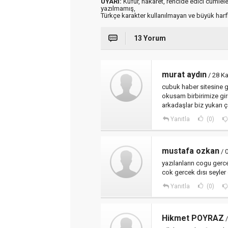
UYARI:
Küfür, hakaret, rencide edici cümleler 
yazılmamış,
Türkçe karakter kullanılmayan ve büyük har
13 Yorum
murat aydın
/ 28 K
cubuk haber sitesine
okusam birbirimize girm
arkadaşlar biz yukarı 
Yanıtla
(0)
mustafa ozkan
/ 
yazılanların cogu gerce
cok gercek dısı seyler
Yanıtla
(0)
Hikmet POYRAZ
/