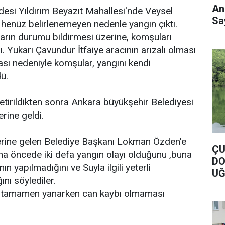
An
esi Yıldırım Beyazıt Mahallesi'nde Veysel
Say
 henüz belirlenemeyen nedenle yangın çıktı.
arın durumu bildirmesi üzerine, komşuları
dı. Yukarı Çavundur İtfaiye aracının arızalı olması
ması nedeniyle komşular, yangını kendi
ü.
getirildikten sonra Ankara büyükşehir Belediyesi
erine geldi.
yerine gelen Belediye Başkanı Lokman Özden'e
ÇU
ha öncede iki defa yangın olayı olduğunu ,buna
DO
ın yapılmadığını ve Suyla ilgili yeterli
UĞ
ını söylediler.
DO
sı tamamen yanarken can kaybı olmaması