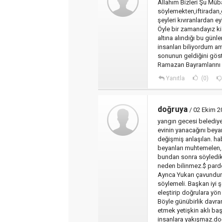
Allahım Bizleri Şu Müb
söylemekten,iftiradan,g
şeyleri kıvıranlardan e
Öyle bir zamandayız ki f
altına alındığı bu günl
insanları biliyordum a
sonunun geldiğini göst
Ramazan Bayramlarını 
Yanıtla
(0)
doğruya
/ 02 Ekim 2
yangın gecesi belediy
evinin yanacağını beya
değişmiş anlaşılan. ha
beyanları muhtemelen, 
bundan sonra söyledikler
neden bilinmez.$ pardo
Ayrıca Yukarı çavundur
söylemeli. Başkan iyi ş
eleştirip doğrulara yön
Böyle günübirlik davran
etmek yetişkin aklı ba
insanlara yakışmaz.do