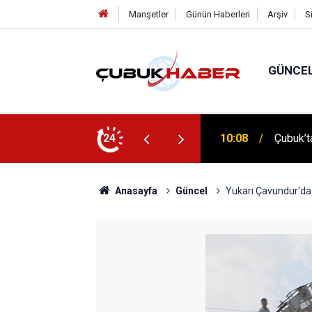
Manşetler
Günün Haberleri
Arşiv
S
GÜNCE
 İlhan Eranıl Vizyonu
24
12:06
ÇUBUK’T
Anasayfa
Güncel
Yukarı Çavundur'da