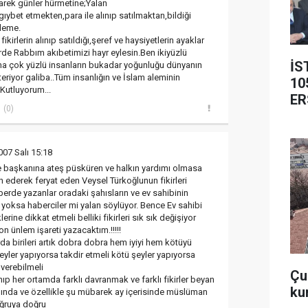
arek günler hürmetine;Yalan
ıybet etmekten,para ile alınıp satılmaktan,bildiği
yleme.
ikirlerin alınıp satıldığı,şeref ve haysiyetlerin ayaklar
erde Rabbım akıbetimizi hayr eylesin.Ben ikiyüzlü
İS
ma çok yüzlü insanların bukadar yoğunluğu dünyanın
eriyor galiba..Tüm insanlığın ve İslam aleminin
10
Kutluyorum...
ER
(0)
007 Salı 15:18
e başkanına ateş püsküren ve halkın yardımı olmasa
n ederek feryat eden Veysel Türkoğlunun fikirleri
berde yazanlar oradaki şahısların ve ev sahibinin
yoksa haberciler mi yalan söylüyor. Bence Ev sahibi
ine dikkat etmeli belliki fikirleri sık sık değişiyor
n ünlem işareti yazacaktım.!!!!!
da birileri artık dobra dobra hem iyiyi hem kötüyü
eyler yapıyorsa takdir etmeli kötü şeyler yapıyorsa
 verebilmeli
Çub
ıp her ortamda farklı davranmak ve farklı fikirler beyan
ku
şında ve özellikle şu mübarek ay içerisinde müslüman
ğruya doğru