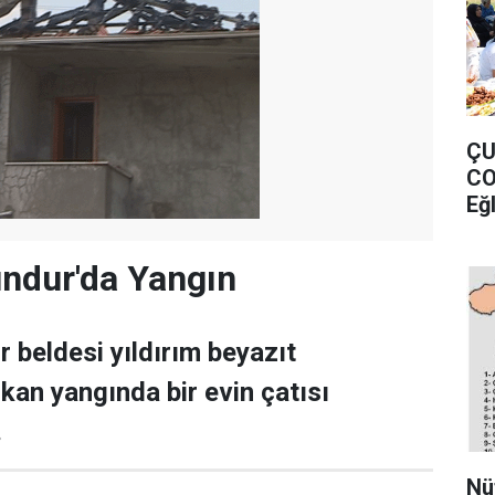
ÇU
CO
Eğ
ndur'da Yangın
 beldesi yıldırım beyazıt
ıkan yangında bir evin çatısı
.
Nü