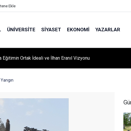
itene Ekle
L
ÜNIVERSITE
SIYASET
EKONOMI
YAZARLAR
A ‘YAZA MERHABA’ COŞKUSU: Kursiyerler Gönüllerince Eğlendi
 Yangın
Gü