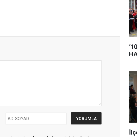
‘1
HA
İl