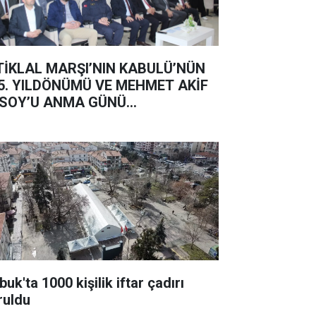
TİKLAL MARŞI’NIN KABULÜ’NÜN
5. YILDÖNÜMÜ VE MEHMET AKİF
SOY’U ANMA GÜNÜ...
uk'ta 1000 kişilik iftar çadırı
ruldu