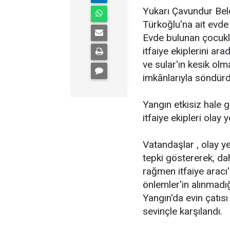
Yukarı Çavundur Beld
Türkoğlu'na ait evde
Evde bulunan çocukl
itfaiye ekiplerini ara
ve sular'ın kesik ol
imkânlarıyla söndürd
Yangın etkisiz hale 
itfaiye ekipleri olay y
Vatandaşlar , olay 
tepki göstererek, da
rağmen itfaiye aracı'n
önlemler'in alınmadığ
Yangın'da evin çatı
sevinçle karşılandı.