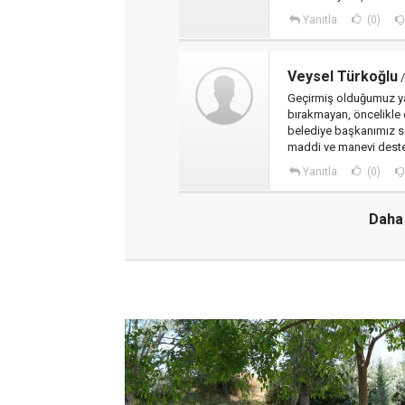
Yanıtla
(0)
Veysel Türkoğlu
/
Geçirmiş olduğumuz ya
bırakmayan, öncelikle 
belediye başkanımız s
maddi ve manevi deste
Yanıtla
(0)
Daha 