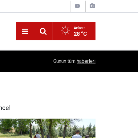
Ankara
28 °C
!
16:41
1504 Kep, Tek Bir Hedef: Bilim Kenti Çubuk
Günün tüm
haberleri
ncel