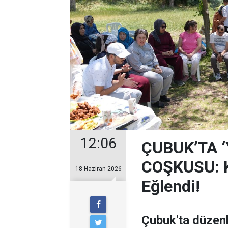
12:06
ÇUBUK’TA 
COŞKUSU: Ku
18 Haziran 2026
Eğlendi!
Çubuk'ta düzen