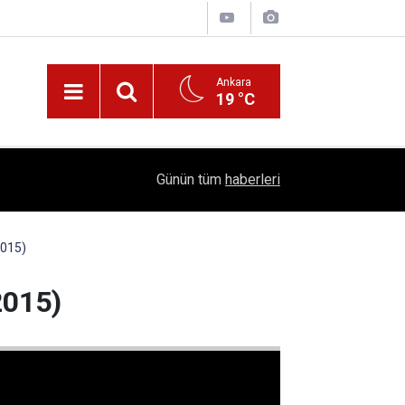
Ankara
19 °C
ÇUBUK'TA TARİHİ GÜN: PROTÜRK PLAZMA FRA
16:14
Günün tüm
haberleri
TEMELİ ATILDI
2015)
2015)