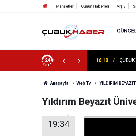
Manşetler
Günün Haberleri
Arşiv
S
GÜNCE
Kenti Çubuk
24
16:18
ÇUBUK’
Anasayfa
Web Tv
YILDIRIM BEYAZIT
Yıldırım Beyazıt Üniv
19:34