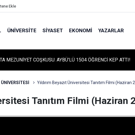
itene Ekle
L
ÜNIVERSITE
SIYASET
EKONOMI
YAZARLAR
TA MEZUNİYET COŞKUSU: AYBÜ’LÜ 1504 ÖĞRENCİ KEP ATTI!
 ÜNİVERSİTESİ
Yıldırım Beyazıt Üniversitesi Tanıtım Filmi (Haziran 
ersitesi Tanıtım Filmi (Haziran 