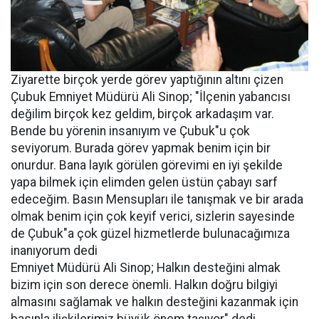
Ziyarette birçok yerde görev yaptığının altını çizen
Çubuk Emniyet Müdürü Ali Sinop; "İlçenin yabancısı
değilim birçok kez geldim, birçok arkadaşım var.
Bende bu yörenin insanıyım ve Çubuk"u çok
seviyorum. Burada görev yapmak benim için bir
onurdur. Bana layık görülen görevimi en iyi şekilde
yapa bilmek için elimden gelen üstün çabayı sarf
edeceğim. Basın Mensupları ile tanışmak ve bir arada
olmak benim için çok keyif verici, sizlerin sayesinde
de Çubuk"a çok güzel hizmetlerde bulunacağımıza
inanıyorum dedi
Emniyet Müdürü Ali Sinop; Halkın desteğini almak
bizim için son derece önemli. Halkın doğru bilgiyi
almasını sağlamak ve halkın desteğini kazanmak için
basınla ilişkilerimiz büyük önem taşıyor" dedi.