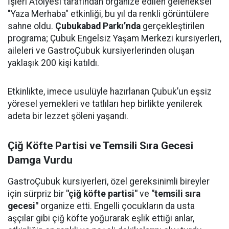
İşleri Atölyesi tarafından organize edilen geleneksel
"Yaza Merhaba" etkinliği, bu yıl da renkli görüntülere
sahne oldu.
Çubukabad Parkı’nda
gerçekleştirilen
programa; Çubuk Engelsiz Yaşam Merkezi kursiyerleri,
aileleri ve GastroÇubuk kursiyerlerinden oluşan
yaklaşık 200 kişi katıldı.
Etkinlikte, imece usulüyle hazırlanan Çubuk’un eşsiz
yöresel yemekleri ve tatlıları hep birlikte yenilerek
adeta bir lezzet şöleni yaşandı.
Çiğ Köfte Partisi ve Temsili Sıra Gecesi
Damga Vurdu
GastroÇubuk kursiyerleri, özel gereksinimli bireyler
için sürpriz bir
"çiğ köfte partisi"
ve
"temsili sıra
gecesi"
organize etti. Engelli çocukların da usta
aşçılar gibi çiğ köfte yoğurarak eşlik ettiği anlar,