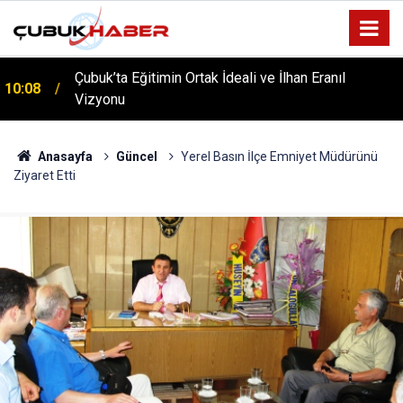
Çubuk’ta Eğitimin Ortak İdeali ve İlhan Eranıl
10:08
Vizyonu
ÇUBUK’TA ‘YAZA MERHABA’ COŞKUSU: Kursiyerler
12:06
Gönüllerince Eğlendi!
Anasayfa
Güncel
Yerel Basın İlçe Emniyet Müdürünü
Ziyaret Etti