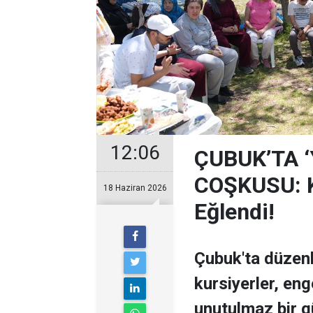
12:06
ÇUBUK’TA 
COŞKUSU: Ku
18 Haziran 2026
Eğlendi!
Çubuk'ta düzen
kursiyerler, enge
unutulmaz bir g