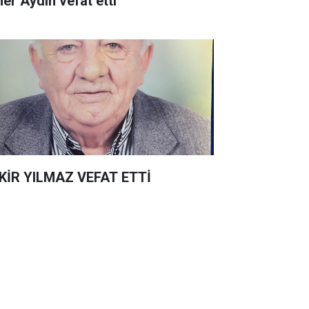
er Aydın vefat etti
KİR YILMAZ VEFAT ETTİ