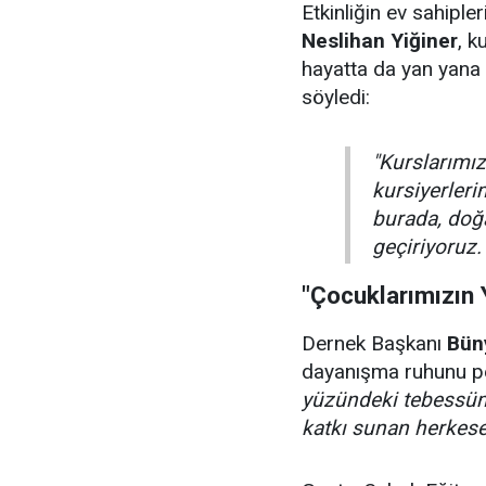
Etkinliğin ev sahiple
Neslihan Yiğiner
, k
hayatta da yan yana 
söyledi:
"Kurslarımızı
kursiyerler
burada, doğa
geçiriyoruz.
"Çocuklarımızın
Dernek Başkanı
Bün
dayanışma ruhunu pe
yüzündeki tebessüm
katkı sunan herkes