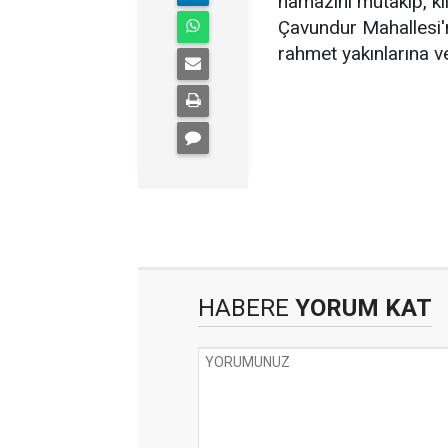
namazını mütakip, k
Çavundur Mahallesi'
rahmet yakınlarına ve
HABERE
YORUM KAT