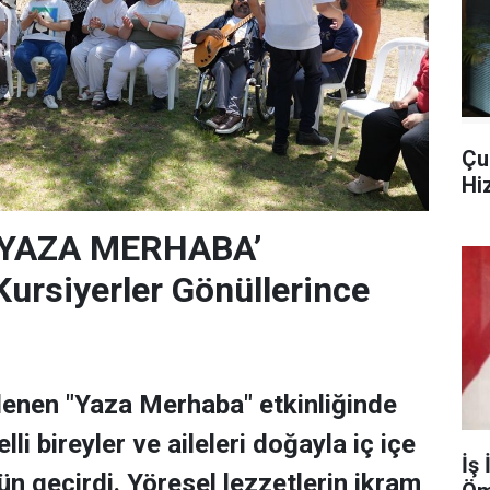
Çu
Hi
‘YAZA MERHABA’
rsiyerler Gönüllerince
lenen "Yaza Merhaba" etkinliğinde
lli bireyler ve aileleri doğayla iç içe
İş
ün geçirdi. Yöresel lezzetlerin ikram