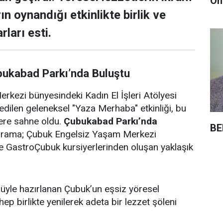
Öm
rın oynandığı etkinlikte birlik ve
rları esti.
bukabad Parkı’nda Buluştu
rkezi bünyesindeki Kadın El İşleri Atölyesi
edilen geleneksel "Yaza Merhaba" etkinliği, bu
lere sahne oldu.
Çubukabad Parkı’nda
BE
ograma; Çubuk Engelsiz Yaşam Merkezi
i ve GastroÇubuk kursiyerlerinden oluşan yaklaşık
ulüyle hazırlanan Çubuk’un eşsiz yöresel
 hep birlikte yenilerek adeta bir lezzet şöleni