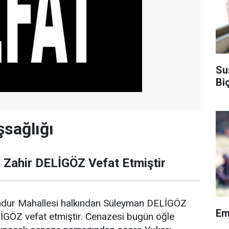
Su
Bi
şsağlığı
 Zahir DELİGÖZ Vefat Etmiştir
ndur Mahallesi halkından Süleyman DELİGÖZ
Em
LİGÖZ vefat etmiştir. Cenazesi bugün öğle