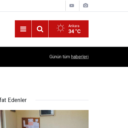
Ankara
34 °C
!
16:41
1504 Kep, Tek Bir Hedef: Bilim Kenti Çubuk
Günün tüm
haberleri
fat Edenler