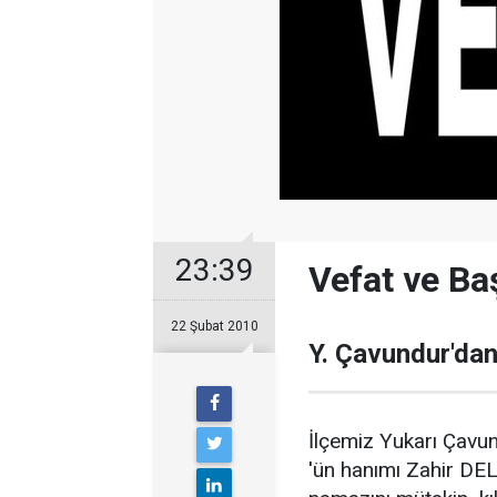
23:39
Vefat ve Ba
22 Şubat 2010
Y. Çavundur'dan
İlçemiz Yukarı Çavu
'ün hanımı Zahir DE