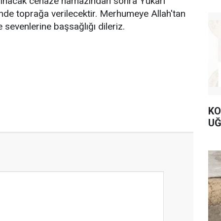
ılınacak cenaze namazından sonra Yukarı
nde toprağa verilecektir. Merhumeye Allah'tan
 sevenlerine başsağlığı dileriz.
KO
UĞ