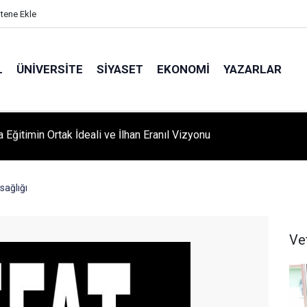
itene Ekle
L
ÜNIVERSITE
SIYASET
EKONOMI
YAZARLAR
A ‘YAZA MERHABA’ COŞKUSU: Kursiyerler Gönüllerince Eğlendi
sağlığı
Ve