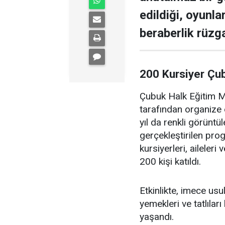
edildiği, oyunla
beraberlik rüzga
200 Kursiyer Çu
Çubuk Halk Eğitim Me
tarafından organize 
yıl da renkli görüntü
gerçekleştirilen pr
kursiyerleri, aileler
200 kişi katıldı.
Etkinlikte, imece us
yemekleri ve tatlıları
yaşandı.