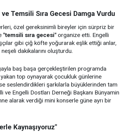
i ve Temsili Sıra Gecesi Damga Vurdu
eri, özel gereksinimli bireyler için sürpriz bir
e
"temsili sıra gecesi"
organize etti. Engelli
çılar gibi çiğ köfte yoğurarak eşlik ettiği anlar,
e neşeli dakikalarını oluşturdu.
doğayla baş başa gerçekleştirilen programda
p yakan top oynayarak çocukluk günlerine
se seslendirdikleri şarkılarla büyüklerinden tam
lli ve Engelli Dostları Derneği Başkanı Bünyamin
hne alarak verdiği mini konserle güne ayrı bir
lerle Kaynaşıyoruz"