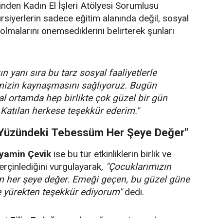
rinden Kadın El İşleri Atölyesi Sorumlusu
ursiyerlerin sadece eğitim alanında değil, sosyal
olmalarını önemsediklerini belirterek şunları
n yanı sıra bu tarz sosyal faaliyetlerle
imizin kaynaşmasını sağlıyoruz. Bugün
l ortamda hep birlikte çok güzel bir gün
 Katılan herkese teşekkür ederim."
 Yüzündeki Tebessüm Her Şeye Değer"
yamin Çevik
ise bu tür etkinliklerin birlik ve
rçinlediğini vurgulayarak,
"Çocuklarımızın
 her şeye değer. Emeği geçen, bu güzel güne
e yürekten teşekkür ediyorum"
dedi.