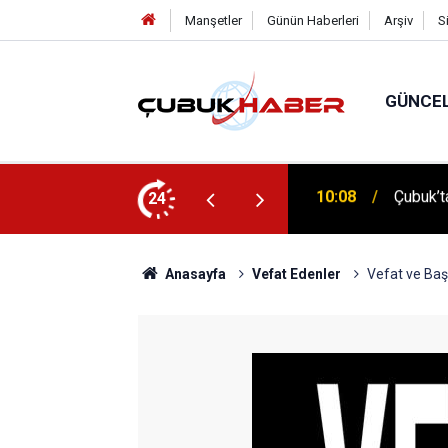
Manşetler
Günün Haberleri
Arşiv
S
GÜNCE
 İlhan Eranıl Vizyonu
24
12:06
ÇUBUK’T
Anasayfa
Vefat Edenler
Vefat ve Baş