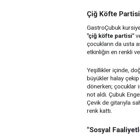
Çiğ Köfte Partis
GastroÇubuk kursiyerl
"çiğ köfte partisi"
v
çocukların da usta aş
etkinliğin en renkli v
Yeşillikler içinde, 
büyükler halay çeki
dönerken; çocuklar i
not aldı. Çubuk Enge
Çevik de gitarıyla sa
renk kattı.
"Sosyal Faaliyet