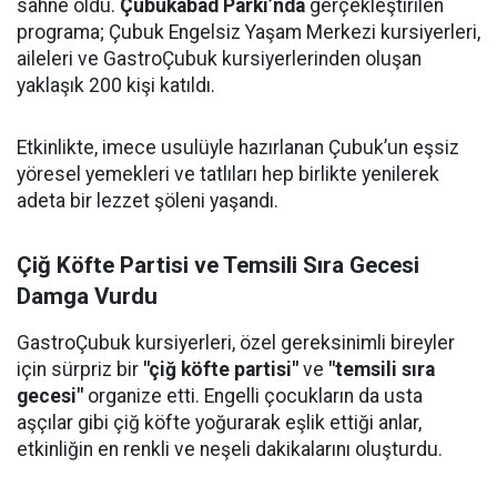
sahne oldu.
Çubukabad Parkı’nda
gerçekleştirilen
programa; Çubuk Engelsiz Yaşam Merkezi kursiyerleri,
aileleri ve GastroÇubuk kursiyerlerinden oluşan
yaklaşık 200 kişi katıldı.
Etkinlikte, imece usulüyle hazırlanan Çubuk’un eşsiz
yöresel yemekleri ve tatlıları hep birlikte yenilerek
adeta bir lezzet şöleni yaşandı.
Çiğ Köfte Partisi ve Temsili Sıra Gecesi
Damga Vurdu
GastroÇubuk kursiyerleri, özel gereksinimli bireyler
için sürpriz bir
"çiğ köfte partisi"
ve
"temsili sıra
gecesi"
organize etti. Engelli çocukların da usta
aşçılar gibi çiğ köfte yoğurarak eşlik ettiği anlar,
etkinliğin en renkli ve neşeli dakikalarını oluşturdu.