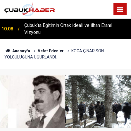
ÇUBUK’TA ‘YAZA MERHABA’ COŞKUSU: Kursiyerler
12:06
Gönüllerince Eğlendi!
Anasayfa
Vefat Edenler
KOCA ÇINAR SON
YOLCULUĞUNA UĞURLANDI...