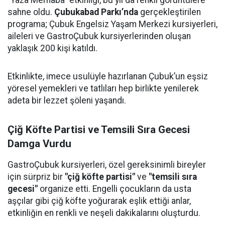
"Yaza Merhaba" etkinliği, bu yıl da renkli görüntülere
sahne oldu.
Çubukabad Parkı’nda
gerçekleştirilen
programa; Çubuk Engelsiz Yaşam Merkezi kursiyerleri,
aileleri ve GastroÇubuk kursiyerlerinden oluşan
yaklaşık 200 kişi katıldı.
Etkinlikte, imece usulüyle hazırlanan Çubuk’un eşsiz
yöresel yemekleri ve tatlıları hep birlikte yenilerek
adeta bir lezzet şöleni yaşandı.
Çiğ Köfte Partisi ve Temsili Sıra Gecesi
Damga Vurdu
GastroÇubuk kursiyerleri, özel gereksinimli bireyler
için sürpriz bir
"çiğ köfte partisi"
ve
"temsili sıra
gecesi"
organize etti. Engelli çocukların da usta
aşçılar gibi çiğ köfte yoğurarak eşlik ettiği anlar,
etkinliğin en renkli ve neşeli dakikalarını oluşturdu.