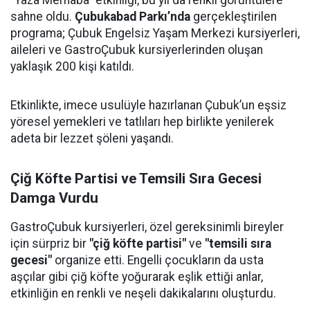
"Yaza Merhaba" etkinliği, bu yıl da renkli görüntülere
sahne oldu.
Çubukabad Parkı’nda
gerçekleştirilen
programa; Çubuk Engelsiz Yaşam Merkezi kursiyerleri,
aileleri ve GastroÇubuk kursiyerlerinden oluşan
yaklaşık 200 kişi katıldı.
Etkinlikte, imece usulüyle hazırlanan Çubuk’un eşsiz
yöresel yemekleri ve tatlıları hep birlikte yenilerek
adeta bir lezzet şöleni yaşandı.
Çiğ Köfte Partisi ve Temsili Sıra Gecesi
Damga Vurdu
GastroÇubuk kursiyerleri, özel gereksinimli bireyler
için sürpriz bir
"çiğ köfte partisi"
ve
"temsili sıra
gecesi"
organize etti. Engelli çocukların da usta
aşçılar gibi çiğ köfte yoğurarak eşlik ettiği anlar,
etkinliğin en renkli ve neşeli dakikalarını oluşturdu.