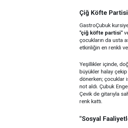
Çiğ Köfte Partis
GastroÇubuk kursiyerl
"çiğ köfte partisi"
v
çocukların da usta aş
etkinliğin en renkli v
Yeşillikler içinde, 
büyükler halay çeki
dönerken; çocuklar i
not aldı. Çubuk Enge
Çevik de gitarıyla sa
renk kattı.
"Sosyal Faaliyet