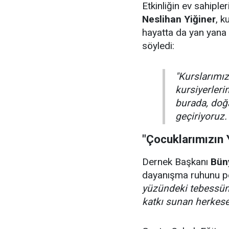
Etkinliğin ev sahiple
Neslihan Yiğiner
, k
hayatta da yan yana 
söyledi:
"Kurslarımızı
kursiyerler
burada, doğa
geçiriyoruz.
"Çocuklarımızın
Dernek Başkanı
Bün
dayanışma ruhunu pe
yüzündeki tebessüm
katkı sunan herkes