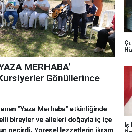
Çu
Hi
‘YAZA MERHABA’
rsiyerler Gönüllerince
lenen "Yaza Merhaba" etkinliğinde
lli bireyler ve aileleri doğayla iç içe
İş
ün geçirdi. Yöresel lezzetlerin ikram