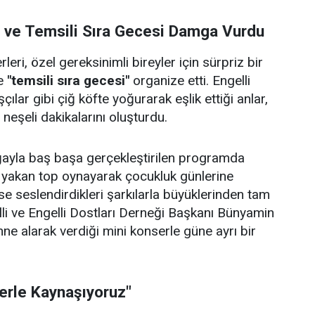
i ve Temsili Sıra Gecesi Damga Vurdu
eri, özel gereksinimli bireyler için sürpriz bir
e
"temsili sıra gecesi"
organize etti. Engelli
çılar gibi çiğ köfte yoğurarak eşlik ettiği anlar,
e neşeli dakikalarını oluşturdu.
doğayla baş başa gerçekleştirilen programda
p yakan top oynayarak çocukluk günlerine
se seslendirdikleri şarkılarla büyüklerinden tam
lli ve Engelli Dostları Derneği Başkanı Bünyamin
hne alarak verdiği mini konserle güne ayrı bir
lerle Kaynaşıyoruz"