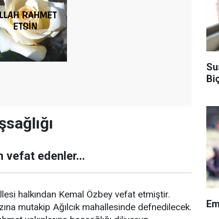
Su
Bi
şsağlığı
 vefat edenler...
llesi halkından Kemal Özbey vefat etmiştir.
Em
ına mutakip Ağılcık mahallesinde defnedilecek.