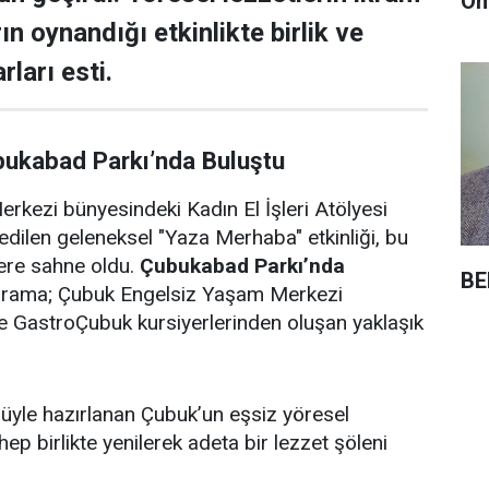
Öm
rın oynandığı etkinlikte birlik ve
rları esti.
bukabad Parkı’nda Buluştu
rkezi bünyesindeki Kadın El İşleri Atölyesi
edilen geleneksel "Yaza Merhaba" etkinliği, bu
lere sahne oldu.
Çubukabad Parkı’nda
BE
ograma; Çubuk Engelsiz Yaşam Merkezi
i ve GastroÇubuk kursiyerlerinden oluşan yaklaşık
ulüyle hazırlanan Çubuk’un eşsiz yöresel
 hep birlikte yenilerek adeta bir lezzet şöleni