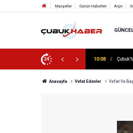
Manşetler
Günün Haberleri
Arşiv
S
GÜNCE
 İlhan Eranıl Vizyonu
24
12:06
ÇUBUK’T
Anasayfa
Vefat Edenler
Vefat Ve Baş