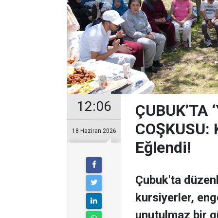
12:06
ÇUBUK’TA 
COŞKUSU: Ku
18 Haziran 2026
Eğlendi!
Çubuk'ta düzen
kursiyerler, enge
unutulmaz bir g