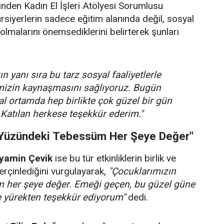
rinden Kadın El İşleri Atölyesi Sorumlusu
ursiyerlerin sadece eğitim alanında değil, sosyal
olmalarını önemsediklerini belirterek şunları
n yanı sıra bu tarz sosyal faaliyetlerle
imizin kaynaşmasını sağlıyoruz. Bugün
l ortamda hep birlikte çok güzel bir gün
 Katılan herkese teşekkür ederim."
 Yüzündeki Tebessüm Her Şeye Değer"
yamin Çevik
ise bu tür etkinliklerin birlik ve
rçinlediğini vurgulayarak,
"Çocuklarımızın
 her şeye değer. Emeği geçen, bu güzel güne
e yürekten teşekkür ediyorum"
dedi.