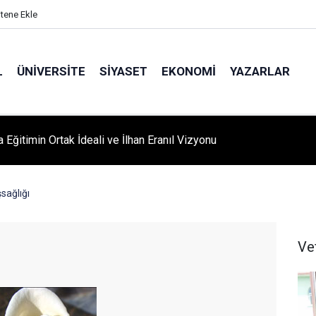
itene Ekle
L
ÜNIVERSITE
SIYASET
EKONOMI
YAZARLAR
A ‘YAZA MERHABA’ COŞKUSU: Kursiyerler Gönüllerince Eğlendi
sağlığı
Ve