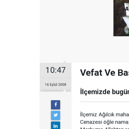
10:47
Vefat Ve Ba
16 Eylül 2008
İlçemizde bugün
İlçemiz Ağılcık maha
Cenazesi öğle namaz