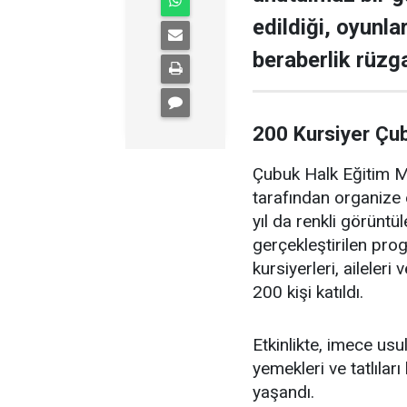
edildiği, oyunla
beraberlik rüzga
200 Kursiyer Çu
Çubuk Halk Eğitim Me
tarafından organize 
yıl da renkli görüntü
gerçekleştirilen pr
kursiyerleri, aileler
200 kişi katıldı.
Etkinlikte, imece us
yemekleri ve tatlıları
yaşandı.