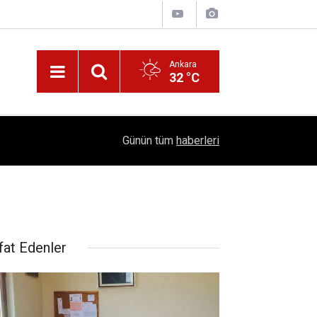
Ankara
32 °C
!
16:41
1504 Kep, Tek Bir Hedef: Bilim Kenti Çubuk
Günün tüm
haberleri
fat Edenler