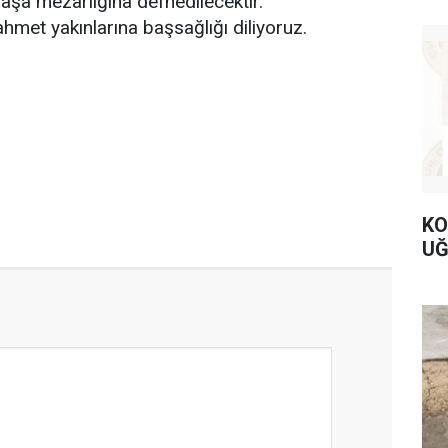
şa mezarlığına defnedilecektir.
met yakınlarına başsağlığı diliyoruz.
KO
UĞ