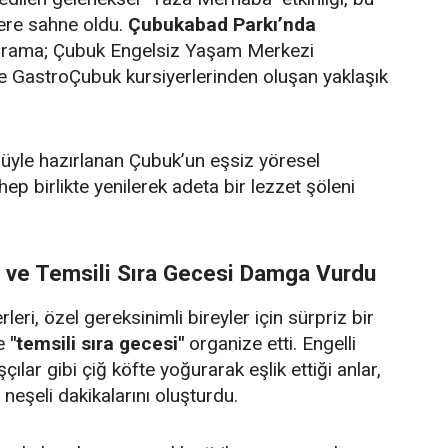
lere sahne oldu.
Çubukabad Parkı’nda
ograma; Çubuk Engelsiz Yaşam Merkezi
i ve GastroÇubuk kursiyerlerinden oluşan yaklaşık
ulüyle hazırlanan Çubuk’un eşsiz yöresel
 hep birlikte yenilerek adeta bir lezzet şöleni
i ve Temsili Sıra Gecesi Damga Vurdu
eri, özel gereksinimli bireyler için sürpriz bir
e
"temsili sıra gecesi"
organize etti. Engelli
çılar gibi çiğ köfte yoğurarak eşlik ettiği anlar,
e neşeli dakikalarını oluşturdu.