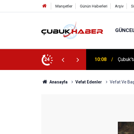
Manşetler
Günün Haberleri
Arşiv
S
GÜNCE
 İlhan Eranıl Vizyonu
24
12:06
ÇUBUK’T
Anasayfa
Vefat Edenler
Vefat Ve Baş