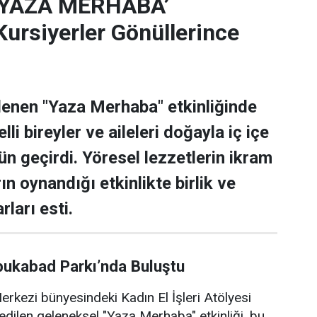
‘YAZA MERHABA’
rsiyerler Gönüllerince
lenen "Yaza Merhaba" etkinliğinde
lli bireyler ve aileleri doğayla iç içe
ün geçirdi. Yöresel lezzetlerin ikram
rın oynandığı etkinlikte birlik ve
rları esti.
bukabad Parkı’nda Buluştu
rkezi bünyesindeki Kadın El İşleri Atölyesi
edilen geleneksel "Yaza Merhaba" etkinliği, bu