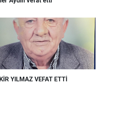
er Aydın vefat etti
KİR YILMAZ VEFAT ETTİ