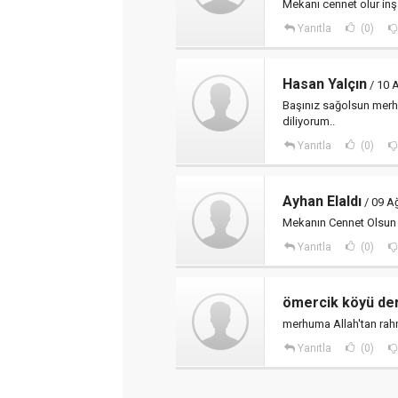
Mekanı cennet olur inş
Yanıtla
(0)
Hasan Yalçın
/ 10 
Başınız sağolsun merhu
diliyorum..
Yanıtla
(0)
Ayhan Elaldı
/ 09 A
Mekanın Cennet Olsun
Yanıtla
(0)
ömercik köyü de
merhuma Allah'tan rahme
Yanıtla
(0)