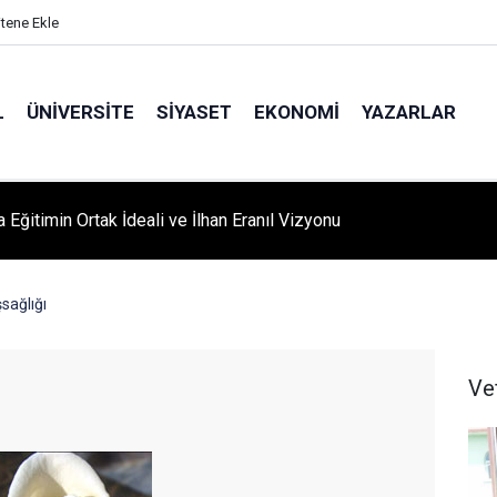
itene Ekle
L
ÜNIVERSITE
SIYASET
EKONOMI
YAZARLAR
A ‘YAZA MERHABA’ COŞKUSU: Kursiyerler Gönüllerince Eğlendi
sağlığı
Ve