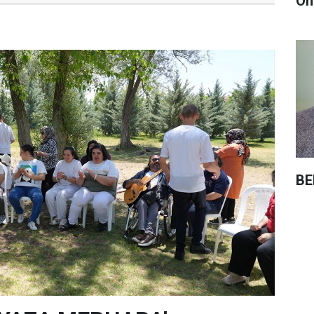
Öm
BE