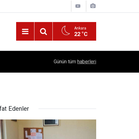
Ankara
22 °C
!
16:41
1504 Kep, Tek Bir Hedef: Bilim Kenti Çubuk
Günün tüm
haberleri
fat Edenler