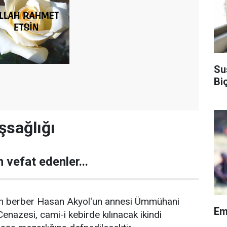
Su
Bi
şsağlığı
 vefat edenler...
an berber Hasan Akyol'un annesi Ümmühani
Em
Cenazesi, cami-i kebirde kılınacak ikindi