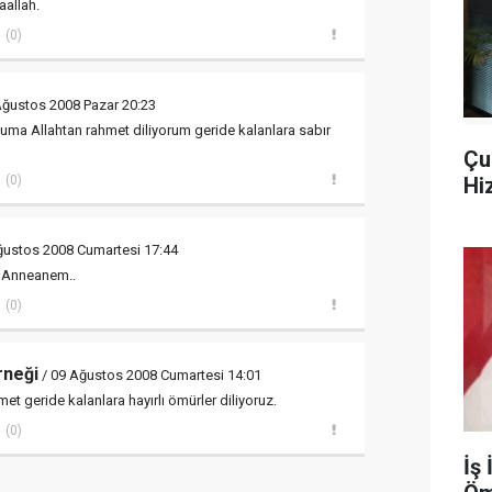
aallah.
(0)
Ağustos 2008 Pazar 20:23
ma Allahtan rahmet diliyorum geride kalanlara sabır
Çu
Hi
(0)
ğustos 2008 Cumartesi 17:44
 Anneanem..
(0)
rneği
/ 09 Ağustos 2008 Cumartesi 14:01
t geride kalanlara hayırlı ömürler diliyoruz.
(0)
İş