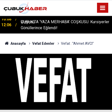
ÇUBUK’TA ‘YAZA MERHABA’ COŞKUSU: Kursiyerler
12:06
Gönüllerince Eğlendi!
Anasayfa
Vefat Edenler
Vefat : "Ahmet AVCI"