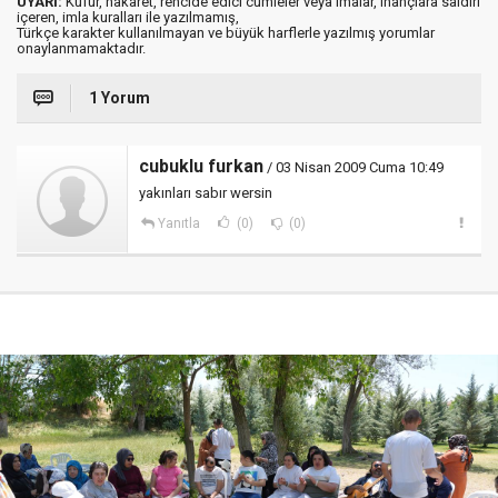
UYARI:
Küfür, hakaret, rencide edici cümleler veya imalar, inançlara saldırı
içeren, imla kuralları ile yazılmamış,
Türkçe karakter kullanılmayan ve büyük harflerle yazılmış yorumlar
onaylanmamaktadır.
1 Yorum
cubuklu furkan
/ 03 Nisan 2009 Cuma 10:49
yakınları sabır wersin
Yanıtla
(0)
(0)