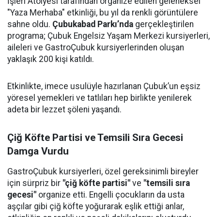
İşleri Atölyesi tarafından organize edilen geleneksel
"Yaza Merhaba" etkinliği, bu yıl da renkli görüntülere
sahne oldu.
Çubukabad Parkı’nda
gerçekleştirilen
programa; Çubuk Engelsiz Yaşam Merkezi kursiyerleri,
aileleri ve GastroÇubuk kursiyerlerinden oluşan
yaklaşık 200 kişi katıldı.
Etkinlikte, imece usulüyle hazırlanan Çubuk’un eşsiz
yöresel yemekleri ve tatlıları hep birlikte yenilerek
adeta bir lezzet şöleni yaşandı.
Çiğ Köfte Partisi ve Temsili Sıra Gecesi
Damga Vurdu
GastroÇubuk kursiyerleri, özel gereksinimli bireyler
için sürpriz bir
"çiğ köfte partisi"
ve
"temsili sıra
gecesi"
organize etti. Engelli çocukların da usta
aşçılar gibi çiğ köfte yoğurarak eşlik ettiği anlar,