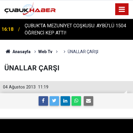
ÇUBUK’TA MEZUNİYET COŞKUSU: AYBÜ’LÜ 1504
16:18
ÖĞRENCİ KEP ATTI!
ÇUBUK'TA TARİHİ GÜN: PROTÜRK PLAZMA
16:14
FRAKSİNASYON TESİSİ'NİN TEMELİ ATILDI
Anasayfa
Web Tv
ÜNALLAR ÇARŞI
ÜNALLAR ÇARŞI
04 Ağustos 2013
11:19