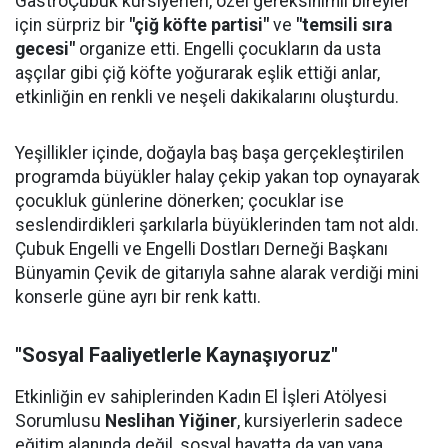
GastroÇubuk kursiyerleri, özel gereksinimli bireyler
için sürpriz bir
"çiğ köfte partisi"
ve
"temsili sıra
gecesi"
organize etti. Engelli çocukların da usta
aşçılar gibi çiğ köfte yoğurarak eşlik ettiği anlar,
etkinliğin en renkli ve neşeli dakikalarını oluşturdu.
Yeşillikler içinde, doğayla baş başa gerçekleştirilen
programda büyükler halay çekip yakan top oynayarak
çocukluk günlerine dönerken; çocuklar ise
seslendirdikleri şarkılarla büyüklerinden tam not aldı.
Çubuk Engelli ve Engelli Dostları Derneği Başkanı
Bünyamin Çevik de gitarıyla sahne alarak verdiği mini
konserle güne ayrı bir renk kattı.
"Sosyal Faaliyetlerle Kaynaşıyoruz"
Etkinliğin ev sahiplerinden Kadın El İşleri Atölyesi
Sorumlusu
Neslihan Yiğiner
, kursiyerlerin sadece
eğitim alanında değil, sosyal hayatta da yan yana