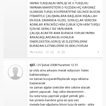
YAPAN TURŞUNUN YAPILIŞI VE O TURŞUYU
YAPANIN MARİFETİDİR.O YÜZDEN HİÇ KAYGINIZ
OLMASIN.TURŞU KOOPERATİFİNE GELİNCE BUGÜN
İTİBARİYLE ÇALIŞMALARA BAŞLADIK.İNŞALLAH
EN KISA ZAMANDA GÜZEL SONUÇLAR VERECEK
ADIMLAR ATACAĞIZ.HEM ÇUBUK İÇİN HEM TURŞU
İÇİN NE GERKLİ İSE YAPILMAYA
ÇALIŞILACAKTIR.AMA BURADA YORUM YAPAN
ARKADAŞLARDAN BU KONUDA
ÖNERİ,DESTEK,GÖRÜŞ VE ELEŞTİRİLERİNİ
BURADAN İLETMELERİNİ DE BEKLİYORUM.
Yanıtla
(0)
(0)
qzi
/ 25 Şubat 2008 Pazartesi 12:51
iyi oldu ama arkasını merak ediyorum. halen
beklemedeyiz....
ne zaman kooperatifleşilecek veya reklema
başlanacak.
ne zaman ağalar üreticiler elini cebine atacak.
yatırım yapacak.. hep cebe devammmm....
bu rada turşu yapmak yoğurt yemek gibi....
her yörenin kendine göre en iyisi varr.
mesela ben yğudumu limon tuzu ile yerim.. sirke