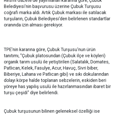
Resmi Gazete'de yayımlanan kararına göre, Çubuk
Belediyesi'nin başvurusu üzerine Çubuk Turşusu
coğrafi marka aldı. Artık Çubuk markası ile satılacak
turşuların, Çubuk Belediyesi'den belirlenen standartlar
oranında izin alması gerekiyor.
TPE'nin kararına göre, Çubuk Turşusu'nun ürün
tanıtımı, "Çubuk platosundan (Çubuk ilçe ve köyleri)
organik tarım usulü ile yetiştirilen (Salatalık, Domates,
Patlıcan, Kelek, Fasulye, Acur, Havuç, Sivri biber,
Biberiye, Lahana ve Patlıcan gibi) ve sıkı dokularından
dolayı körpe halde toplanan sebzelerin, eskiden beri
yöreye has yapılış usulü ile hazırlanmasından ibaret bir
turşu çeşidi" diye belirlendi.
Çubuk turşusunun bilinen geleneksel özelliği ise