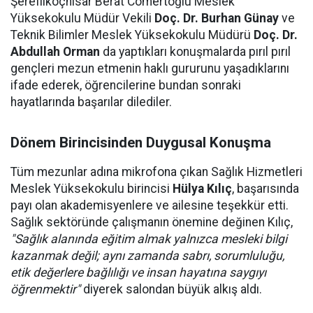
Şereflikoçhisar Berat Cömertoğlu Meslek
Yüksekokulu Müdür Vekili
Doç. Dr. Burhan Günay
ve
Teknik Bilimler Meslek Yüksekokulu Müdürü
Doç. Dr.
Abdullah Orman
da yaptıkları konuşmalarda pırıl pırıl
gençleri mezun etmenin haklı gururunu yaşadıklarını
ifade ederek, öğrencilerine bundan sonraki
hayatlarında başarılar dilediler.
Dönem Birincisinden Duygusal Konuşma
Tüm mezunlar adına mikrofona çıkan Sağlık Hizmetleri
Meslek Yüksekokulu birincisi
Hülya Kılıç
, başarısında
payı olan akademisyenlere ve ailesine teşekkür etti.
Sağlık sektöründe çalışmanın önemine değinen Kılıç,
"Sağlık alanında eğitim almak yalnızca mesleki bilgi
kazanmak değil; aynı zamanda sabrı, sorumluluğu,
etik değerlere bağlılığı ve insan hayatına saygıyı
öğrenmektir"
diyerek salondan büyük alkış aldı.