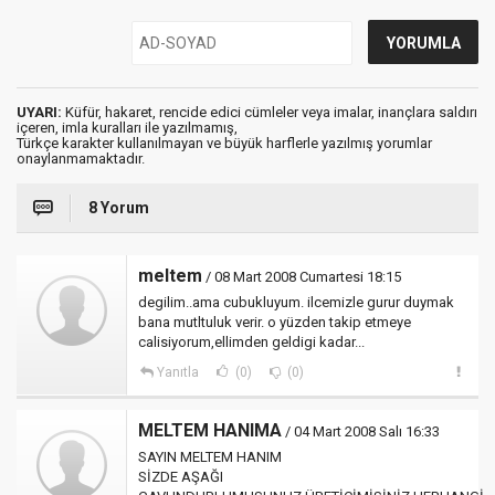
UYARI:
Küfür, hakaret, rencide edici cümleler veya imalar, inançlara saldırı
içeren, imla kuralları ile yazılmamış,
Türkçe karakter kullanılmayan ve büyük harflerle yazılmış yorumlar
onaylanmamaktadır.
8 Yorum
meltem
/ 08 Mart 2008 Cumartesi 18:15
degilim..ama cubukluyum. ilcemizle gurur duymak
bana mutltuluk verir. o yüzden takip etmeye
calisiyorum,ellimden geldigi kadar...
Yanıtla
(0)
(0)
MELTEM HANIMA
/ 04 Mart 2008 Salı 16:33
SAYIN MELTEM HANIM
SİZDE AŞAĞI