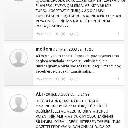
ÇAVUNDURLUMUSUNUZ.ÜRETİCİMİSİNİZ,HERHANGİ
PLAN,PROJE VEYA ÇALIŞMALARINIZ VAR MI?
TURŞU KOOPERATİFİ,TURŞU AŞ,GİBİ SİVİL
TOPLUM KURULUŞU KURULMASINDA.PROJE,PLAN
VEYA ÖNERİLERİNİZ VARSA LÜTFEN BURDAN
PAYLAŞIRMISINIZ??
Yanıtla
(0)
(0)
meltem
/ 04 Mart 2008 Salı 15:25
Ali beyin yorumlarina katiliyorum...yavas yavas ama
saglam adimlarla ilerliyoruz....cubukta gurur
duyacagimiz elbette sadece tursu degil umarim cok
sebeblerde olacaktir....sabir sabir......
Yanıtla
(0)
(0)
ALİ
/ 29 Şubat 2008 Cuma 21:38
DEĞERLİ ARKADAŞLAR.BENDE AŞAĞI
ÇAVUNDURLUYUM.AMA TURŞU ÜRETİCİSİ
DEĞİLİM.İŞLETME MEZUNU BİRİYİM.TURŞU
PATENTİNİN ALINMASIÇOK İYİ OLDU.TARİFİNİN
BİLİNMESİ ÖNEMLİ DEĞİL.İSTERSEN TARİFİNİ TÜM
GAZETELERDE YAYINLAYIN ONU ÇUBUĞA ÖZ