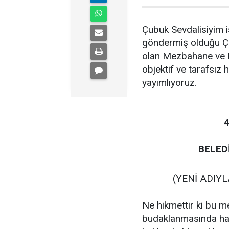
Çubuk Sevdalisiyim i
göndermiş olduğu Ç
olan Mezbahane ve Et 
objektif ve tarafsız
yayımlıyoruz.
4 YILIN
BELEDİYE M
(YENİ ADIYLA G
Ne hikmettir ki bu m
budaklanmasında hakl