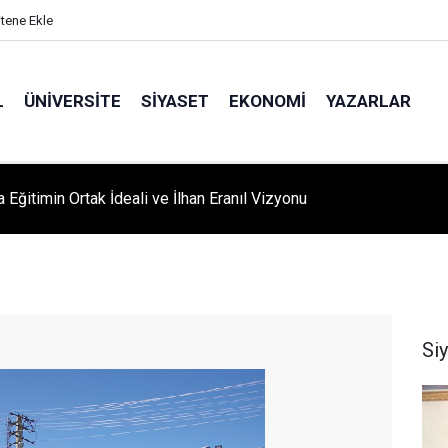
itene Ekle
L
ÜNIVERSITE
SIYASET
EKONOMI
YAZARLAR
A ‘YAZA MERHABA’ COŞKUSU: Kursiyerler Gönüllerince Eğlendi
Si