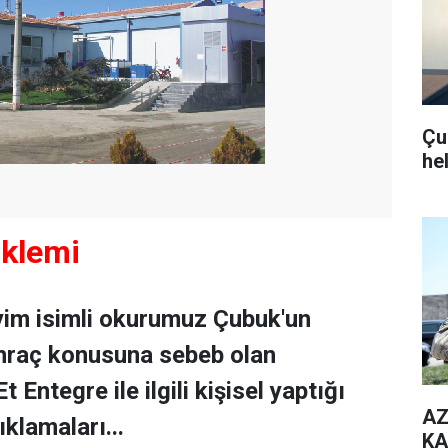
Çub
he
klemi
yim isimli okurumuz Çubuk'un
hraç konusuna sebeb olan
Entegre ile ilgili kişisel yaptığı
AZ
klamaları...
KA