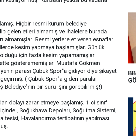
şlamış. Hiçbir resmi kurum belediye
p gelen etleri almamış ve ihalelere burada
ı almamışlar. Resmi yerlere et veren esnaflar
 illerde kesim yapmaya başlamışlar. Günlük
 olduğu için fazla kesim yapamamışlar.
yette gösterememişler. Mustafa Gökmen
yenin parası Çubuk Spor"a gidiyor diye şikayet
BB
geçirmiş. ( Çubuk Spor"a giden paralar
GÖ
 Belediye"nin bir sürü işini görebilirmiş!)
n dolayı zarar etmeye başlamış. 1 ci sınıf
içinde , Soğukhava Depoları, Soğutma Sistemi,
a tesisi, Havalandırma tertibatının yapılması
uş.