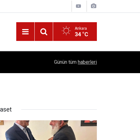
Ankara
34 °C
!
16:41
1504 Kep, Tek Bir Hedef: Bilim Kenti Çubuk
Günün tüm
haberleri
yaset