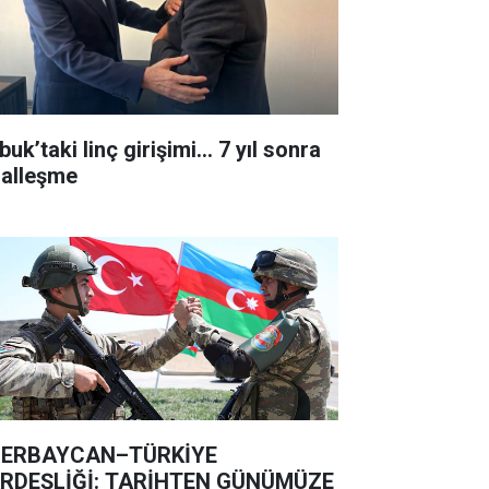
uk’taki linç girişimi... 7 yıl sonra
lalleşme
ERBAYCAN–TÜRKİYE
RDEŞLİĞİ: TARİHTEN GÜNÜMÜZE