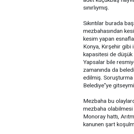
sınırlıymış.
Sıkıntılar burada ba
mezbahasından kesili
kesim yapan esnaflar
Konya, Kırşehir gibi
kapasitesi de düşük
Yapsalar bile resmi
zamanında da beledi
edilmiş. Soruşturma 
Belediye"ye gitseymiş
Mezbaha bu olaylarda
mezbaha olabilmesi 
Monoray hattı, Arıtm
kanunen şart koşulm