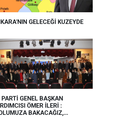
KARA'NIN GELECEĞİ KUZEYDE
 PARTİ GENEL BAŞKAN
RDIMCISI ÖMER İLERİ :
OLUMUZA BAKACAĞIZ,
ERLEMEYE DEVAM EDECEĞİZ”