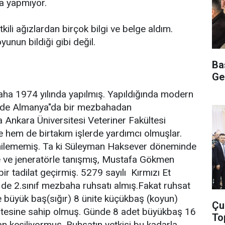
a yapmıyor.
tkili ağızlardan birçok bilgi ve belge aldım.
unun bildiği gibi değil.
Ba
Ge
aha 1974 yılında yapılmış. Yapıldığında modern
si de Almanya"da bir mezbahadan
 Ankara Üniversitesi Veteriner Fakültesi
 hem de birtakım işlerde yardımcı olmuşlar.
enilememiş. Ta ki Süleyman Haksever döneminde
e ve jeneratörle tanışmış, Mustafa Gökmen
 tadilat geçirmiş. 5279 sayılı  Kırmızı Et
 de 2.sınıf mezbaha ruhsatı almış.Fakat ruhsat
 büyük baş(sığır) 8 ünite küçükbaş (koyun)
Çu
tesine sahip olmuş. Günde 8 adet büyükbaş 16
To
 kesiliyormuş. Ruhsatın yetkisi bu kadarla