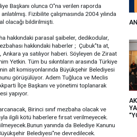
ye Başkanı olunca O"na verilen raporda
r anlatılmış. Fizibilite çalışmasında 2004 yılında
 olacağı bildirilmişti.
AN
hakkındaki parasal şaibeler, dedikodular,
ahası hakkındaki haberler ;  Çubuk"ta at,
, Ankara ya satılıyor haberi. Söyleyen de Ziraat
him Yetkin. Tüm bu sıkıntıların arasında Türkiye
"nin alt komisyonlarında Büyükşehir Belediyesi
nunu görüşülüyor. Adem Tuğluca ve Meclis
kparti İlçe Başkanı ve yönetimi toplanarak
si yapıyor.
AK
YA
rcanacak, Birinci sınıf mezbaha olacak ve
“Y
 ilgili kötü haberlere fırsat verilmeyecek.
İL
rilmeyecek.Bunun yanında da Belediye Kanunu
üyükşehir Belediyesi"ne devredilecek.