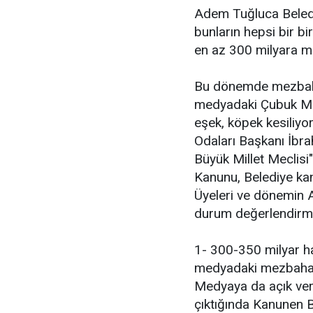
Adem Tuğluca Beledi
bunların hepsi bir bi
en az 300 milyara mal
Bu dönemde mezbaha 
medyadaki Çubuk Mezb
eşek, köpek kesiliyor
Odaları Başkanı İbra
Büyük Millet Meclisi
Kanunu, Belediye ka
Üyeleri ve dönemin A
durum değerlendirme
1- 300-350 milyar ha
medyadaki mezbahayla
Medyaya da açık ve
çıktığında Kanunen B