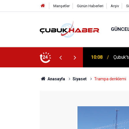
Manşetler
Günün Haberleri
Arşiv
S
GÜNCE
 İlhan Eranıl Vizyonu
24
12:06
ÇUBUK’T
Anasayfa
Siyaset
Trampa denklemi