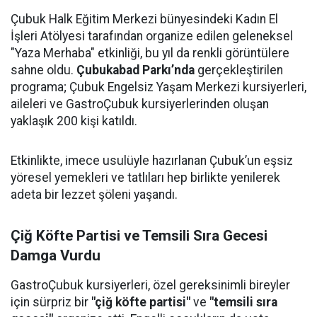
Çubuk Halk Eğitim Merkezi bünyesindeki Kadın El
İşleri Atölyesi tarafından organize edilen geleneksel
"Yaza Merhaba" etkinliği, bu yıl da renkli görüntülere
sahne oldu.
Çubukabad Parkı’nda
gerçekleştirilen
programa; Çubuk Engelsiz Yaşam Merkezi kursiyerleri,
aileleri ve GastroÇubuk kursiyerlerinden oluşan
yaklaşık 200 kişi katıldı.
Etkinlikte, imece usulüyle hazırlanan Çubuk’un eşsiz
yöresel yemekleri ve tatlıları hep birlikte yenilerek
adeta bir lezzet şöleni yaşandı.
Çiğ Köfte Partisi ve Temsili Sıra Gecesi
Damga Vurdu
GastroÇubuk kursiyerleri, özel gereksinimli bireyler
için sürpriz bir
"çiğ köfte partisi"
ve
"temsili sıra