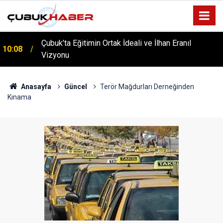
Çubuk’ta Eğitimin Ortak İdeali ve İlhan Eranıl
10:08
ÇUBUK’TA ‘YAZA MERHABA’ COŞKUSU: Kursiyerler
Vizyonu
12:06
Gönüllerince Eğlendi!
Anasayfa
Güncel
Terör Mağdurları Derneğinden
Kınama