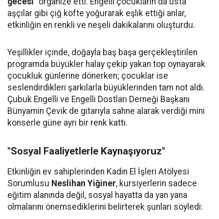
gecesi"
organize etti. Engelli çocukların da usta
aşçılar gibi çiğ köfte yoğurarak eşlik ettiği anlar,
etkinliğin en renkli ve neşeli dakikalarını oluşturdu.
Yeşillikler içinde, doğayla baş başa gerçekleştirilen
programda büyükler halay çekip yakan top oynayarak
çocukluk günlerine dönerken; çocuklar ise
seslendirdikleri şarkılarla büyüklerinden tam not aldı.
Çubuk Engelli ve Engelli Dostları Derneği Başkanı
Bünyamin Çevik de gitarıyla sahne alarak verdiği mini
konserle güne ayrı bir renk kattı.
"Sosyal Faaliyetlerle Kaynaşıyoruz"
Etkinliğin ev sahiplerinden Kadın El İşleri Atölyesi
Sorumlusu
Neslihan Yiğiner
, kursiyerlerin sadece
eğitim alanında değil, sosyal hayatta da yan yana
olmalarını önemsediklerini belirterek şunları söyledi: