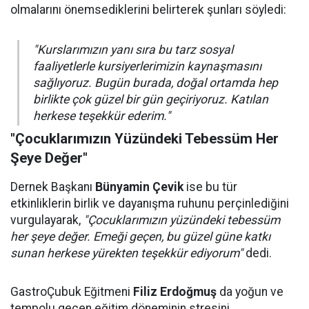
olmalarını önemsediklerini belirterek şunları söyledi:
"Kurslarımızın yanı sıra bu tarz sosyal
faaliyetlerle kursiyerlerimizin kaynaşmasını
sağlıyoruz. Bugün burada, doğal ortamda hep
birlikte çok güzel bir gün geçiriyoruz. Katılan
herkese teşekkür ederim."
"Çocuklarımızın Yüzündeki Tebessüm Her
Şeye Değer"
Dernek Başkanı
Bünyamin Çevik
ise bu tür
etkinliklerin birlik ve dayanışma ruhunu perçinlediğini
vurgulayarak,
"Çocuklarımızın yüzündeki tebessüm
her şeye değer. Emeği geçen, bu güzel güne katkı
sunan herkese yürekten teşekkür ediyorum"
dedi.
GastroÇubuk Eğitmeni
Filiz Erdoğmuş
da yoğun ve
tempolu geçen eğitim döneminin stresini,