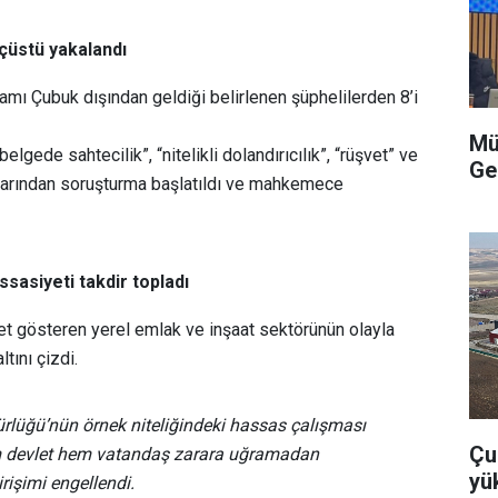
uçüstü yakalandı
mı Çubuk dışından geldiği belirlenen şüphelilerden 8’i
Mü
elgede sahtecilik”, “nitelikli dolandırıcılık”, “rüşvet” ve
Ge
larından soruşturma başlatıldı ve mahkemece
asiyeti takdir topladı
iyet gösteren yerel emlak ve inşaat sektörünün olayla
ltını çizdi.
rlüğü’nün örnek niteliğindeki hassas çalışması
Çu
 devlet hem vatandaş zarara uğramadan
yü
irişimi engellendi.