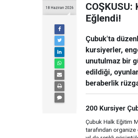
COŞKUSU: Ku
18 Haziran 2026
Eğlendi!
Çubuk'ta düzen
kursiyerler, enge
unutulmaz bir g
edildiği, oyunla
beraberlik rüzga
200 Kursiyer Çu
Çubuk Halk Eğitim Me
tarafından organize 
yıl da renkli görüntü