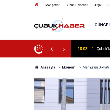
Manşetler
Günün Haberleri
Arşiv
S
GÜNCE
 İlhan Eranıl Vizyonu
24
12:06
ÇUBUK’T
Anasayfa
Ekonomi
Memurun Dikkati Ç