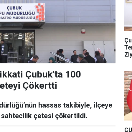
Çu
Te
Zi
kkati Çubuk’ta 100
eteyi Çökertti
rlüğü’nün hassas takibiyle, ilçeye
sahtecilik çetesi çökertildi.
ÇU