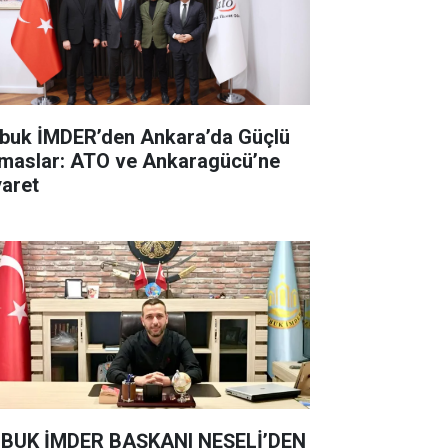
buk İMDER’den Ankara’da Güçlü
maslar: ATO ve Ankaragücü’ne
yaret
BUK İMDER BAŞKANI NEŞELİ’DEN