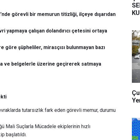
SE
KU
de görevli bir memurun titizliği, ilçeye dışarıdan
ri yapmaya çalışan dolandırıcı çetesini ortaya
lere göre şüpheliler, mirasçısı bulunmayan bazı
za ve belgelerle üzerine geçirerek satmaya
Çu
kti
Ye
vraklarda tutarsızlık fark eden görevli memur, durumu
 Mali Suçlarla Mücadele ekiplerinin hızlı
p başlatıldı.