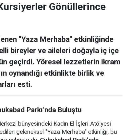
rsiyerler Gönüllerince
lenen "Yaza Merhaba" etkinliğinde
lli bireyler ve aileleri doğayla iç içe
ün geçirdi. Yöresel lezzetlerin ikram
rın oynandığı etkinlikte birlik ve
rları esti.
bukabad Parkı’nda Buluştu
rkezi bünyesindeki Kadın El İşleri Atölyesi
edilen geleneksel "Yaza Merhaba" etkinliği, bu
lere sahne oldu.
Çubukabad Parkı’nda