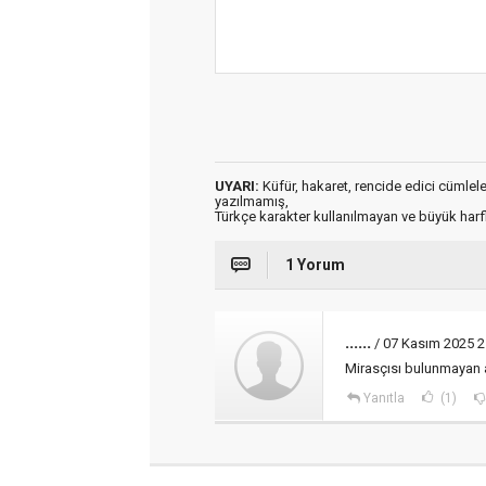
UYARI:
Küfür, hakaret, rencide edici cümleler 
yazılmamış,
Türkçe karakter kullanılmayan ve büyük har
1 Yorum
......
/ 07 Kasım 2025 2
Mirasçısı bulunmayan ar
Yanıtla
(1)