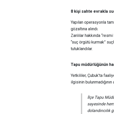
8 kişi sahte evrakla s
Yapılan operasyonla tama
gözaltına alındı.
Zanlılar hakkında “resmi b
“suç örgütü kurmak” suç
tutuklandılar.
Tapu müdürlüğünün hass
Yetkililer, Çubuk’ta faal
ilgisinin bulunmadığının a
İlçe Tapu Müdü
sayesinde hem
dolandırıcılık g