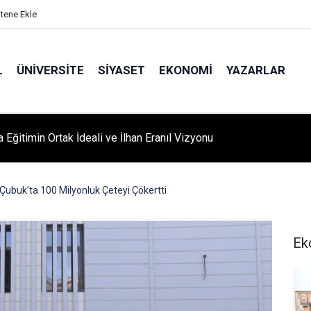
itene Ekle
L
ÜNIVERSITE
SIYASET
EKONOMI
YAZARLAR
A ‘YAZA MERHABA’ COŞKUSU: Kursiyerler Gönüllerince Eğlendi
ubuk’ta 100 Milyonluk Çeteyi Çökertti
Ek