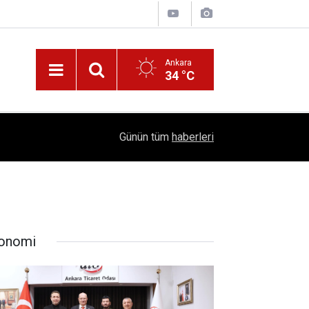
Ankara
34 °C
!
16:41
1504 Kep, Tek Bir Hedef: Bilim Kenti Çubuk
Günün tüm
haberleri
onomi