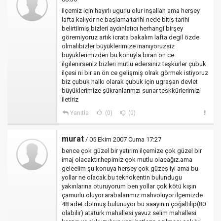
ilçemiz için hayırlı ugurlu olur inşallah ama herşey
lafta kalıyor ne başlama tarihi nede bitiş tarihi
belirtilmiş bizleri aydınlatıcı herhangi birşey
göremiyoruz artık icrata bakalım lafta degil özde
olmalıbizler büyüklerimize inanıyoruzsiz
büyüklerimizden bu konuyla biran ön ce
ilgilenirseniz bizleri mutlu edersiniz teşkürler çubuk
ilçesi ni bir an ön ce gelişmiş olrak görmek istiyoruz
biz çubuk halkı olarak çubuk için ugraşan devlet
büyüklerimize şükranlarımzı sunar teşkkürlerimizi
iletiriz
Yanıtla
(0)
(0)
murat
/ 05 Ekim 2007 Cuma 17:27
bence çok güzel bir yatırım ilçemize çok güzel bir
imaj olacaktır.hepimiz çok mutlu olacağız.ama
geleelim şu konuya herşey çok güzeş iyi ama bu
yollar ne olacak.bu teknokentin bulundugu
yakınlarına oturuyorum ben yollar çok kötü kışın
çamurlu oluyor.arabalarımız mahvoluyor.ilçemizde
48 adet dolmuş bulunuyor bu saayının çoğaltılıp(80
olabilir) atatürk mahallesi yavuz selim mahallesi