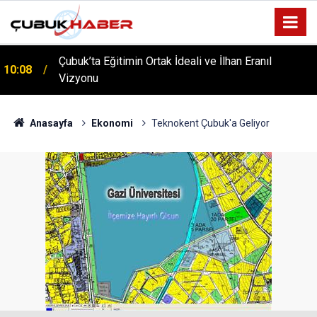
ÇUBUK’TA ‘YAZA MERHABA’ COŞKUSU: Kursiyerler
12:06
Gönüllerince Eğlendi!
Anasayfa
Ekonomi
Teknokent Çubuk'a Geliyor