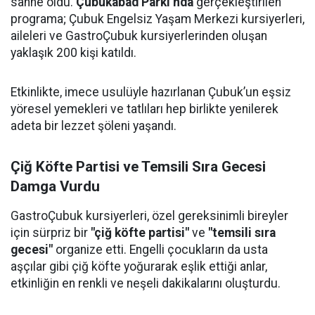
sahne oldu.
Çubukabad Parkı’nda
gerçekleştirilen
programa; Çubuk Engelsiz Yaşam Merkezi kursiyerleri,
aileleri ve GastroÇubuk kursiyerlerinden oluşan
yaklaşık 200 kişi katıldı.
Etkinlikte, imece usulüyle hazırlanan Çubuk’un eşsiz
yöresel yemekleri ve tatlıları hep birlikte yenilerek
adeta bir lezzet şöleni yaşandı.
Çiğ Köfte Partisi ve Temsili Sıra Gecesi
Damga Vurdu
GastroÇubuk kursiyerleri, özel gereksinimli bireyler
için sürpriz bir
"çiğ köfte partisi"
ve
"temsili sıra
gecesi"
organize etti. Engelli çocukların da usta
aşçılar gibi çiğ köfte yoğurarak eşlik ettiği anlar,
etkinliğin en renkli ve neşeli dakikalarını oluşturdu.