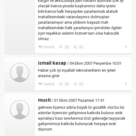
kargın ve akkuzuluya yani hatların açılması çok iyi
olacak bence.yinede başkanımız daha iyisini
bilir.bence halk herşeyden yararlanmalı.atatürk
mahallesindeıki vatandaşımız dolmuştan
yararlanamıyor ama yıldıırım beyazıt mah
mahallesindeki halk yararlanıyor.şimdiden ilgileri
iiçin teşekkür ederim.hizmet tam olsa haksızlık
olmaz ..
Yanıtla
(0)
(0)
ismail kasap
/ 04 Ekim 2007 Perşembe 10:01
Haber çok iyi inşallah teknokentlerin en iyileri
arasına girer
Yanıtla
(0)
(0)
musti
/ 01 Ekim 2007 Pazartesi 17:41
gelmesi ilçemiz adına büyük bi güzellik olur.bu tür
adımlar ilçemizin gelişimine katkıda bulunur artık
aşmalıyız bazı sınırlarımızı.bizi geleceğe taşıyacak
gelişimimize katkıda bulunacak herşeye evet
diyorum