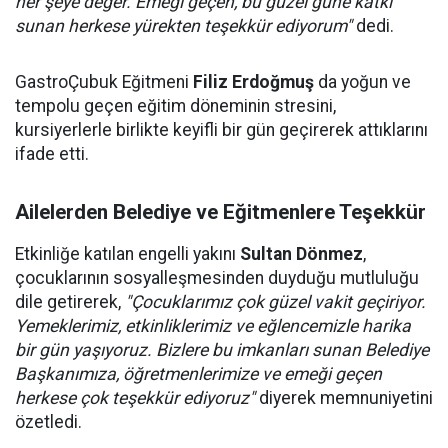
her şeye değer. Emeği geçen, bu güzel güne katkı
sunan herkese yürekten teşekkür ediyorum"
dedi.
GastroÇubuk Eğitmeni
Filiz Erdoğmuş
da yoğun ve
tempolu geçen eğitim döneminin stresini,
kursiyerlerle birlikte keyifli bir gün geçirerek attıklarını
ifade etti.
Ailelerden Belediye ve Eğitmenlere Teşekkür
Etkinliğe katılan engelli yakını
Sultan Dönmez
,
çocuklarının sosyalleşmesinden duyduğu mutluluğu
dile getirerek,
"Çocuklarımız çok güzel vakit geçiriyor.
Yemeklerimiz, etkinliklerimiz ve eğlencemizle harika
bir gün yaşıyoruz. Bizlere bu imkanları sunan Belediye
Başkanımıza, öğretmenlerimize ve emeği geçen
herkese çok teşekkür ediyoruz"
diyerek memnuniyetini
özetledi.