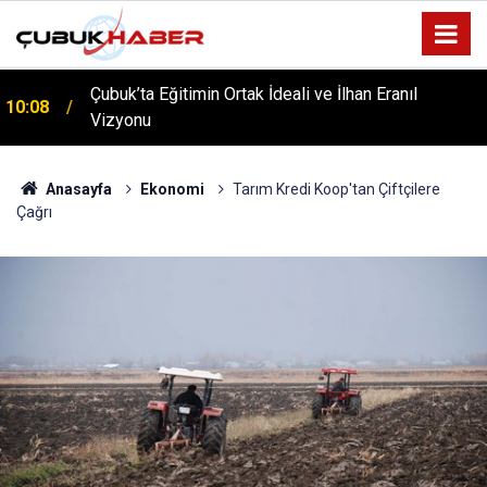
Çubuk’ta Eğitimin Ortak İdeali ve İlhan Eranıl
10:08
ÇUBUK’TA ‘YAZA MERHABA’ COŞKUSU: Kursiyerler
Vizyonu
12:06
Gönüllerince Eğlendi!
Anasayfa
Ekonomi
Tarım Kredi Koop'tan Çiftçilere
Çağrı