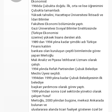
Ekonomist
1966da Çubukta doğdu. İlk, orta ve lise öğrenimini
Çubukta tamamladı.
Yüksek tahsilini, Hacettepe Üniversitesi İktisadi ve
İdari Bilimler
Fakültesi Ekonomi bölümünde yaptı.
Gazi Üniversitesi Sosyal Bilimler Enstitüsünde
(Türkiye Ekonomisi
üzerine) yüksek lisans dersleri aldı.
1989 dan 1994 yılına kadar şimdiki adı Türkiye
Finans katılım
bankası olan kuruluşun çeşitli birimlerinde görev
yapan Mertoğlu
Mali Analiz ve Piyasa İstihbarat Uzmanı olarak
çalıştı.
1994 yılında Refah Partisinden Çubuk Belediye
Meclis Üyesi seçildi.
1994den 1999 yılına kadar Çubuk Belediyesinin ilk
belediye
başkan yardımcısı olarak görev yaptı.
1999 yılından sonra özel sektörde yönetici olarak
çalışan Yusuf
Mertoğlu, 2000 yılından bugüne, merkezi Ankarada
bulunan ve
uluslararası alanda ticari faaliyet gösteren özel bir