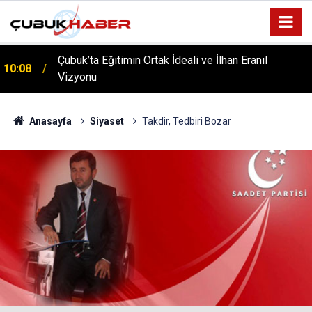
ÇUBUK’TA ‘YAZA MERHABA’ COŞKUSU: Kursiyerler
12:06
Gönüllerince Eğlendi!
Anasayfa
Siyaset
Takdir, Tedbiri Bozar