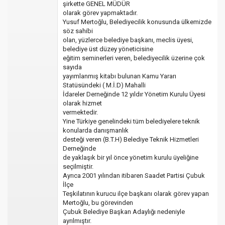
şirkette GENEL MÜDÜR
olarak görev yapmaktadır.
Yusuf Mertoğlu, Belediyecilik konusunda ülkemizde
söz sahibi
olan, yüzlerce belediye başkanı, meclis üyesi,
belediye üst düzey yöneticisine
eğitim seminerleri veren, belediyecilik üzerine çok
sayıda
yayımlanmış kitabı bulunan Kamu Yararı
Statüsündeki ( M.İ.D) Mahalli
İdareler Derneğinde 12 yıldır Yönetim Kurulu Üyesi
olarak hizmet
vermektedir.
Yine Türkiye genelindeki tüm belediyelere teknik
konularda danışmanlık
desteği veren (B.T.H) Belediye Teknik Hizmetleri
Derneğinde
de yaklaşık bir yıl önce yönetim kurulu üyeliğine
seçilmiştir.
Ayrıca 2001 yılından itibaren Saadet Partisi Çubuk
İlçe
Teşkilatının kurucu ilçe başkanı olarak görev yapan
Mertoğlu, bu görevinden
Çubuk Belediye Başkan Adaylığı nedeniyle
ayrılmıştır.