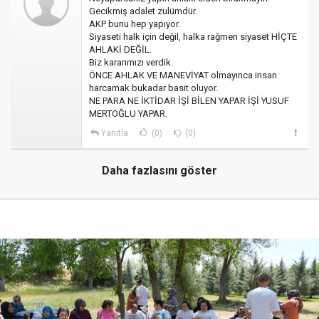
Gecikmiş adalet zulümdür.
AKP bunu hep yapıyor.
Siyaseti halk için değil, halka rağmen siyaset HİÇTE
AHLAKİ DEĞİL.
Biz kararımızı verdik.
ÖNCE AHLAK VE MANEVİYAT olmayınca insan
harcamak bukadar basit oluyor.
NE PARA NE İKTİDAR İŞİ BİLEN YAPAR İŞİ YUSUF
MERTOĞLU YAPAR.
Yanıtla
(0)
(0)
Daha fazlasını göster