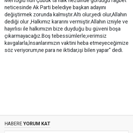
Mertoğlu'nun Çubuk'ta halk nezdinde gördüğü rağbet
neticesinde Ak Parti belediye başkan adayını
değiştirmek zorunda kalmıştır.Altı olur,yedi olur,Allahın
dediği olur ,Halkımız kararını vermiştir.Allahın izniyle ve
hayırlısı ile halkımızın bize duyduğu bu güveni boşa
çıkarmayacağız.Boş tebessümlerle,verimsiz
kavgalarla,İnsanlarımızın vaktini heba etmeyeceğimize
söz veriyorum,ne para ne iktidar,işi bilen yapar" dedi.
HABERE
YORUM KAT