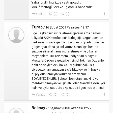
Yabancı dili İngilizce ve Arapçadır.
Yusuf Mertoğlu evli ve üç çocuk babasıdır.
Yanıtla
(0)
(0)
Turab
/ 16 Şubat 2009 Pazartesi 13:17
İlçe Başkanının istifa etmesi gerekir ama herkes
biliyorki AKP menfaalerin birleştiği rüzgar eserken
herkesin bir yere gelme hırsı olan bir parti bunu her
geçen gün daha iyi anlıyoruz. Onun için herkes
yüzünü eline alır ama istifa etmez yine çıkarlar
meydanlara. Bu kez merak ediyorum bir aydır
Mustafa özdenle gezerken şimdi lokman özdenle
peki ne söylenicek halka. Ey çubuk halkı siz
siyasetten anlamazsınız siz bize oy verin başka
bişey duşunmeyin yorum yapmayınmı
SÖYLEYECEKLER. Şahsen ben utanırım. Hırs ve
menfaat olmayan ve işin ehli olan Saadete dönüyor
halk ve oylar saadete akp çubuk ilçesinde bitmiştir.
Yanıtla
(0)
(0)
Belinay
/ 16 Şubat 2009 Pazartesi 12:27