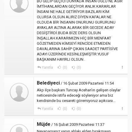
BU GELİP GEÇİCİ DÜNYADA İNSAN OGLU NE AGIR
İMTİHANLARDAN GEÇİYOR ANLIK KARARLAR
İNSANI NE HALE GETİRİYOR.BAZILARI KİM
OLURSA OLSUN ALIRIZ DİYEN KAFALAR NE
OLDUDA BİR İNSANIN ONURUNU GURURUNU
AYAKLAR ALTINA ALARAK BİR GECEDE ADAY
DEGİŞTİRDİ.BUDA BİZE DERS OLSUN
İNŞALLAH.KARARIMIZIN HİÇ BİR MENFAAT
GÖZETMEDEN KİMSEYİ RENCİDE ETMEDEN
DAVALARINA SAHİP ÇIKAN SAADET PARTİSİVE
ADAYI ÜZERİNDE KESİNLEŞMİŞTİR.YUSUF
BAŞKANIM HAYIRLI OLSUN .
Yanıtla
(0)
(0)
Belediyeci
/ 16 Şubat 2009 Pazartesi 11:54
Akp ilçe başkanı Tuncay Acehan'ın gelişen olaylar
neticesinde istifa edeceği söyleniyor ama biz
kendisinde bu cesareti göremiyoruz açıkcası...
Yanıtla
(0)
(0)
Müjde
/ 16 Şubat 2009 Pazartesi 11:37
Neyaparsanız yapın ahlakı elden bırakmayın.