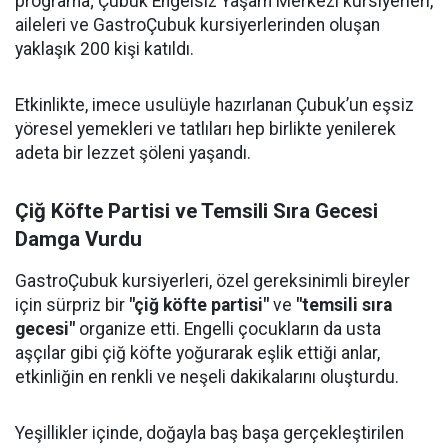
programa; Çubuk Engelsiz Yaşam Merkezi kursiyerleri,
aileleri ve GastroÇubuk kursiyerlerinden oluşan
yaklaşık 200 kişi katıldı.
Etkinlikte, imece usulüyle hazırlanan Çubuk’un eşsiz
yöresel yemekleri ve tatlıları hep birlikte yenilerek
adeta bir lezzet şöleni yaşandı.
Çiğ Köfte Partisi ve Temsili Sıra Gecesi
Damga Vurdu
GastroÇubuk kursiyerleri, özel gereksinimli bireyler
için sürpriz bir
"çiğ köfte partisi"
ve
"temsili sıra
gecesi"
organize etti. Engelli çocukların da usta
aşçılar gibi çiğ köfte yoğurarak eşlik ettiği anlar,
etkinliğin en renkli ve neşeli dakikalarını oluşturdu.
Yeşillikler içinde, doğayla baş başa gerçekleştirilen