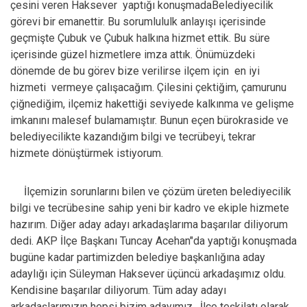
çesini veren Haksever
yaptığı konuşmadaBelediyecilik
görevi bir emanettir. Bu sorumlululk anlayışı içerisinde
geçmişte Çubuk ve Çubuk halkına hizmet ettik. Bu süre
içerisinde güzel hizmetlere imza attık. Önümüzdeki
dönemde de bu görev bize verilirse ilçem için
en iyi
hizmeti
vermeye çalışacağım. Çilesini çektiğim, çamurunu
çiğnediğim, ilçemiz hakettiği seviyede kalkınma ve gelişme
imkanını malesef bulamamıştır. Bunun eçen bürokraside ve
belediyecilikte kazandığım bilgi ve tecrübeyi, tekrar
hizmete dönüştürmek istiyorum.
İlçemizin sorunlarını bilen ve çözüm üreten belediyecilik
bilgi ve tecrübesine sahip yeni bir kadro ve ekiple hizmete
hazırım. Diğer aday adayı arkadaşlarıma başarılar diliyorum
dedi. AKP İlçe Başkanı Tuncay Acehan"da yaptığı konuşmada
bugüne kadar partimizden belediye başkanlığına aday
adaylığı için Süleyman Haksever üçüncü arkadaşımız oldu.
Kendisine başarılar diliyorum. Tüm aday adayı
arkadaşlarımızın hepsi bizim adayımız . İlçe teşkilatı olarak