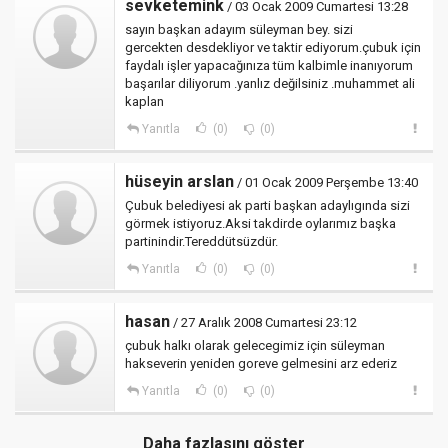
sevketemink
/ 03 Ocak 2009 Cumartesi 13:28
sayın başkan adayım süleyman bey. sizi
gercekten desdekliyor ve taktir ediyorum.çubuk için
faydalı işler yapacağınıza tüm kalbimle inanıyorum
başarılar diliyorum .yanlız değilsiniz .muhammet ali
kaplan
Yanıtla
(0)
(0)
hüseyin arslan
/ 01 Ocak 2009 Perşembe 13:40
Çubuk belediyesi ak parti başkan adaylıgında sizi
görmek istiyoruz.Aksi takdirde oylarımız başka
partinindir.Tereddütsüzdür.
Yanıtla
(0)
(0)
hasan
/ 27 Aralık 2008 Cumartesi 23:12
çubuk halkı olarak gelecegimiz için süleyman
hakseverin yeniden goreve gelmesini arz ederiz
Yanıtla
(0)
(0)
Daha fazlasını göster