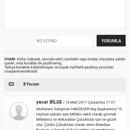
UYARI:
Küfür, hakaret, rencide edici cümleler veya imalar, inançlara saldırı
içeren, imla kuralları ile yazılmamış,
Türkçe karakter kullanılmayan ve büyük harflerle yazılmış yorumlar
onaylanmamaktadır.
8 Yorum
yasar BİLGE
/ 16 Mart 2011 Çarşamba 11:37
Muhterem Süleyman HAKSEVER Bey Başkanımız 13
Haziran sabahı seni Milletin vekili olarak görmek
Milletimiz ve Ankaralılar Çubuklular için ne güzel
olur. Çünkü Çubuklular olarak senin Belediye
Başkanı ve bürokrat iken yatığınız hizmetlerinizi