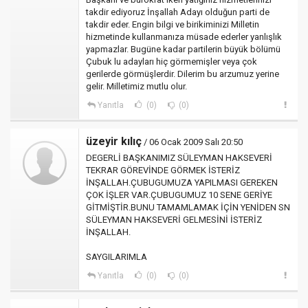
takdir ediyoruz İnşallah Adayı olduğun parti de
takdir eder. Engin bilgi ve birikiminizi Milletin
hizmetinde kullanmanıza müsade ederler yanlışlık
yapmazlar. Bugüne kadar partilerin büyük bölümü
Çubuk lu adayları hiç görmemişler veya çok
gerilerde görmüşlerdir. Dilerim bu arzumuz yerine
gelir. Milletimiz mutlu olur.
Yanıtla
(0)
(0)
üzeyir kılıç
/ 06 Ocak 2009 Salı 20:50
DEGERLİ BAŞKANIMIZ SÜLEYMAN HAKSEVERİ
TEKRAR GÖREVİNDE GÖRMEK İSTERİZ
İNŞALLAH.ÇUBUGUMUZA YAPILMASI GEREKEN
ÇOK İŞLER VAR.ÇUBUGUMUZ 10 SENE GERİYE
GİTMİŞTİR.BUNU TAMAMLAMAK İÇİN YENİDEN SN
SÜLEYMAN HAKSEVERİ GELMESİNİ İSTERİZ
İNŞALLAH.
SAYGILARIMLA
Yanıtla
(0)
(0)