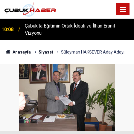
ÇUBUK’TA ‘YAZA MERHABA’ COŞKUSU: Kursiyerler
12:06
Gönüllerince Eğlendi!
Anasayfa
Siyaset
Süleyman HAKSEVER Aday Adayı