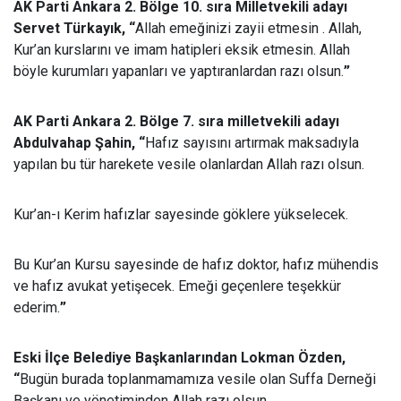
AK Parti Ankara 2. Bölge 10. sıra Milletvekili adayı
Servet Türkayık, “
Allah emeğinizi zayii etmesin . Allah,
Kur’an kurslarını ve imam hatipleri eksik etmesin. Allah
böyle kurumları yapanları ve yaptıranlardan razı olsun.
”
AK Parti Ankara 2. Bölge 7. sıra milletvekili adayı
Abdulvahap Şahin, “
Hafız sayısını artırmak maksadıyla
yapılan bu tür harekete vesile olanlardan Allah razı olsun.
Kur’an-ı Kerim hafızlar sayesinde göklere yükselecek.
Bu Kur’an Kursu sayesinde de hafız doktor, hafız mühendis
ve hafız avukat yetişecek. Emeği geçenlere teşekkür
ederim.
”
Eski İlçe Belediye Başkanlarından Lokman Özden,
“
Bugün burada toplanmamamıza vesile olan Suffa Derneği
Başkanı ve yönetiminden Allah razı olsun.