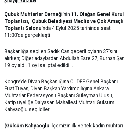
Şuayip YAMAN
Çubuk Muhtarlar Derneği
’nin
11. Olağan Genel Kurul
Toplantısı,
Çubuk Belediyesi
Meclis ve Çok Amaçlı
Toplantı Salonu’
nda 4 Eylül 2025 tarihinde saat
11:00’de gerçekleşti
Başkanlığa seçilen Sadık Can geçerli oyların 37’sını
alırken; Diğer adaylardan Abdullah Esre 27, Burhan Şan
19 oy aldı. 1 oy ise iptal edildi. .
Kongre’de Divan Başkanlığına ÇUDEF Genel Başkanı
Fuat Tuyan, Divan Başkan Yardımcılığına Ankara
Muhtarlar Federasyonu Başkanı Süleyman Ulusu,
Katip üyeliğe Dalyasan Mahallesi Muhtarı Gülsüm
Kahyaoğlu seçildiler.
(Gülsüm Kahyaoğlu
ilçemizin ilk ve tek kadın muhtarı