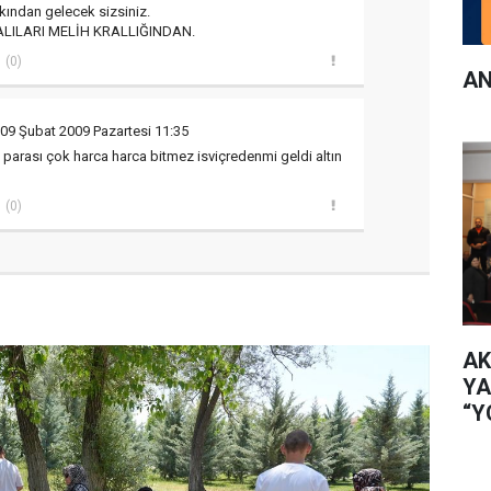
kkından gelecek sizsiniz.
LILARI MELİH KRALLIĞINDAN.
(0)
AN
 09 Şubat 2009 Pazartesi 11:35
parası çok harca harca bitmez isviçredenmi geldi altın
(0)
AK
YA
“Y
İL