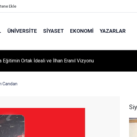
itene Ekle
L
ÜNIVERSITE
SIYASET
EKONOMI
YAZARLAR
A ‘YAZA MERHABA’ COŞKUSU: Kursiyerler Gönüllerince Eğlendi
yı Candan
Si