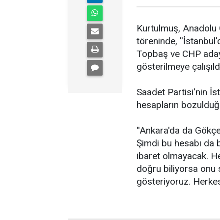
Kurtulmuş, Anadolu 
töreninde, ''İstanbu
Topbaş ve CHP adayı
gösterilmeye çalışıldı
Saadet Partisi'nin İs
hesapların bozulduğu
''Ankara'da da Gökçek
Şimdi bu hesabı da 
ibaret olmayacak. He
doğru biliyorsa onu
gösteriyoruz. Herkes