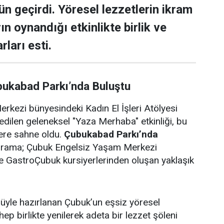
ün geçirdi. Yöresel lezzetlerin ikram
rın oynandığı etkinlikte birlik ve
rları esti.
bukabad Parkı’nda Buluştu
rkezi bünyesindeki Kadın El İşleri Atölyesi
edilen geleneksel "Yaza Merhaba" etkinliği, bu
lere sahne oldu.
Çubukabad Parkı’nda
ograma; Çubuk Engelsiz Yaşam Merkezi
i ve GastroÇubuk kursiyerlerinden oluşan yaklaşık
ulüyle hazırlanan Çubuk’un eşsiz yöresel
 hep birlikte yenilerek adeta bir lezzet şöleni