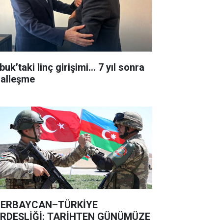
uk’taki linç girişimi... 7 yıl sonra
lalleşme
ERBAYCAN–TÜRKİYE
RDEŞLİĞİ: TARİHTEN GÜNÜMÜZE