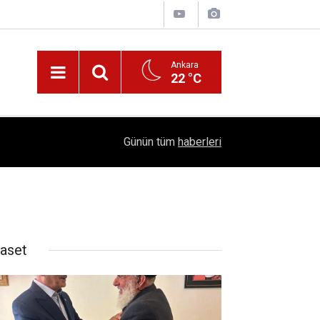
Ankara
22 °C
!
16:41
1504 Kep, Tek Bir Hedef: Bilim Kenti Çubuk
Günün tüm
haberleri
yaset