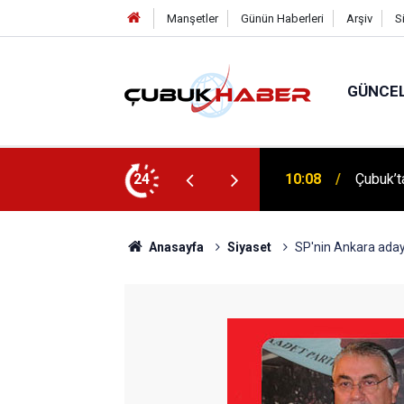
Manşetler
Günün Haberleri
Arşiv
S
GÜNCE
 İlhan Eranıl Vizyonu
24
12:06
ÇUBUK’T
Anasayfa
Siyaset
SP'nin Ankara ada