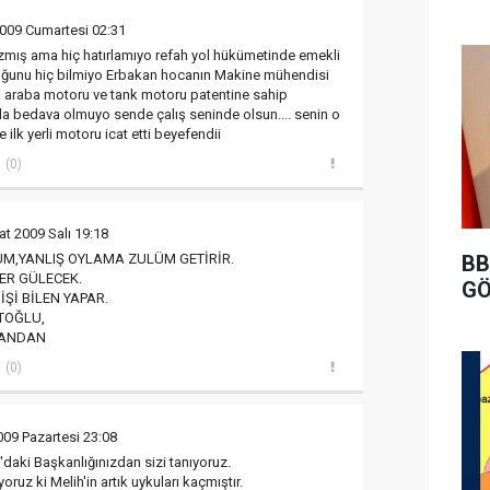
009 Cumartesi 02:31
mış ama hiç hatırlamıyo refah yol hükümetinde emekli
ğunu hiç bilmiyo Erbakan hocanın Makine mühendisi
k araba motoru ve tank motoru patentine sahip
a bedava olmuyo sende çalış seninde olsun.... senin o
e ilk yerli motoru icat etti beyefendii
(0)
at 2009 Salı 19:18
BB
M,YANLIŞ OYLAMA ZULÜM GETİRİR.
ER GÜLECEK.
GÖ
İŞİ BİLEN YAPAR.
TOĞLU,
CANDAN
(0)
009 Pazartesi 23:08
aki Başkanlığınızdan sizi tanıyoruz.
oruz ki Melih'in artık uykuları kaçmıştır.