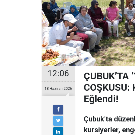
12:06
ÇUBUK’TA 
COŞKUSU: Ku
18 Haziran 2026
Eğlendi!
Çubuk'ta düzen
kursiyerler, enge