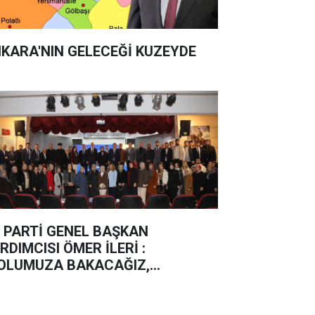
KARA'NIN GELECEĞİ KUZEYDE
 PARTİ GENEL BAŞKAN
RDIMCISI ÖMER İLERİ :
OLUMUZA BAKACAĞIZ,
ERLEMEYE DEVAM EDECEĞİZ”