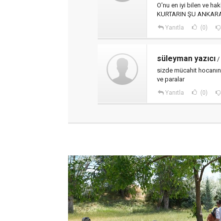
O'nu en iyi bilen ve ha
KURTARIN ŞU ANKARA
Yanıtla
(0)
süleyman yazıcı
/
sizde mücahit hocanın 
ve paralar
Yanıtla
(0)