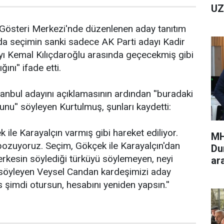
UZ
Gösteri Merkezi'nde düzenlenen aday tanıtım
l'da seçimin sanki sadece AK Parti adayı Kadir
 Kemal Kılıçdaroğlu arasında geçecekmiş gibi
ğını'' ifade etti.
tanbul adayını açıklamasının ardından ''buradaki
nu'' söyleyen Kurtulmuş, şunları kaydetti:
 ile Karayalçın varmış gibi hareket ediliyor.
MH
bozuyoruz. Seçim, Gökçek ile Karayalçın'dan
Du
rkesin söylediği türküyü söylemeyen, neyi
ar
 söyleyen Veysel Candan kardeşimizi aday
 şimdi otursun, hesabını yeniden yapsın.''