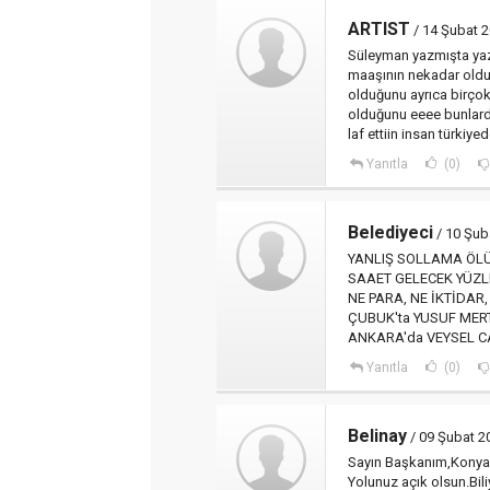
ARTIST
/ 14 Şubat 2
Süleyman yazmışta yaz
maaşının nekadar oldu
olduğunu ayrıca birço
olduğunu eeee bunlard
laf ettiin insan türkiyed
Yanıtla
(0)
Belediyeci
/ 10 Şub
YANLIŞ SOLLAMA ÖLÜ
SAAET GELECEK YÜZL
NE PARA, NE İKTİDAR, 
ÇUBUK'ta YUSUF MER
ANKARA'da VEYSEL 
Yanıtla
(0)
Belinay
/ 09 Şubat 2
Sayın Başkanım,Konya'd
Yolunuz açık olsun.Biliy