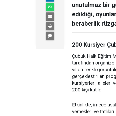
unutulmaz bir g
edildiği, oyunla
beraberlik rüzga
200 Kursiyer Çu
Çubuk Halk Eğitim Me
tarafından organize 
yıl da renkli görüntü
gerçekleştirilen pr
kursiyerleri, aileler
200 kişi katıldı.
Etkinlikte, imece us
yemekleri ve tatlıları