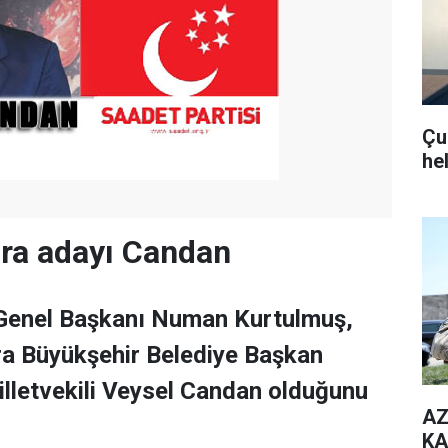
Çub
he
ra adayı Candan
 Genel Başkanı Numan Kurtulmuş,
ra Büyükşehir Belediye Başkan
illetvekili Veysel Candan olduğunu
AZ
KA