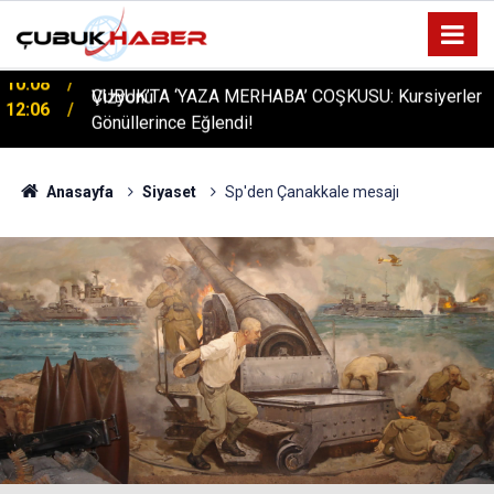
ÇUBUK’TA ‘YAZA MERHABA’ COŞKUSU: Kursiyerler
12:06
Gönüllerince Eğlendi!
Anasayfa
Siyaset
Sp'den Çanakkale mesajı