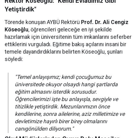
Rektör Köseoğlu: "Kendi Evladımız Gibi
Yetiştirdik"
Törende konuşan AYBÜ Rektörü
Prof. Dr. Ali Cengiz
Köseoğlu
, öğrencileri geleceğe en iyi şekilde
hazırlamak için üniversitenin tüm imkanlarını seferber
ettiklerini vurguladı. Eğitime bakış açılarını insani bir
temele dayandırdıklarını belirten Köseoğlu, şunları
söyledi:
"Temel anlayışımız; kendi çocuğumuz bu
üniversitede okuyor olsaydı hangi şartlarda
eğitim almasını isterdik sorusudur.
Öğrencilerimizi işte bu anlayışla, sevgiyle ve
titizlikle yetiştirdik. Mezunlarımızın önce
kendilerine, sonra ailelerine, aziz milletimize ve
devletimize hayırlı birer birey olmalarını
canıgönülden diliyorum."