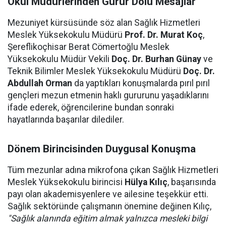
Okul Müdürlerinden Gurur Dolu Mesajlar
Mezuniyet kürsüsünde söz alan Sağlık Hizmetleri
Meslek Yüksekokulu Müdürü
Prof. Dr. Murat Koç
,
Şereflikoçhisar Berat Cömertoğlu Meslek
Yüksekokulu Müdür Vekili
Doç. Dr. Burhan Günay
ve
Teknik Bilimler Meslek Yüksekokulu Müdürü
Doç. Dr.
Abdullah Orman
da yaptıkları konuşmalarda pırıl pırıl
gençleri mezun etmenin haklı gururunu yaşadıklarını
ifade ederek, öğrencilerine bundan sonraki
hayatlarında başarılar dilediler.
Dönem Birincisinden Duygusal Konuşma
Tüm mezunlar adına mikrofona çıkan Sağlık Hizmetleri
Meslek Yüksekokulu birincisi
Hülya Kılıç
, başarısında
payı olan akademisyenlere ve ailesine teşekkür etti.
Sağlık sektöründe çalışmanın önemine değinen Kılıç,
"Sağlık alanında eğitim almak yalnızca mesleki bilgi