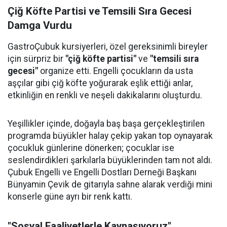
Çiğ Köfte Partisi ve Temsili Sıra Gecesi
Damga Vurdu
GastroÇubuk kursiyerleri, özel gereksinimli bireyler
için sürpriz bir
"çiğ köfte partisi"
ve
"temsili sıra
gecesi"
organize etti. Engelli çocukların da usta
aşçılar gibi çiğ köfte yoğurarak eşlik ettiği anlar,
etkinliğin en renkli ve neşeli dakikalarını oluşturdu.
Yeşillikler içinde, doğayla baş başa gerçekleştirilen
programda büyükler halay çekip yakan top oynayarak
çocukluk günlerine dönerken; çocuklar ise
seslendirdikleri şarkılarla büyüklerinden tam not aldı.
Çubuk Engelli ve Engelli Dostları Derneği Başkanı
Bünyamin Çevik de gitarıyla sahne alarak verdiği mini
konserle güne ayrı bir renk kattı.
"Sosyal Faaliyetlerle Kaynaşıyoruz"