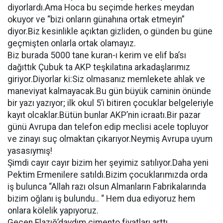
diyorlardı.Ama Hoca bu seçimde herkes meydan
okuyor ve “bizi onların günahına ortak etmeyin”
diyor.Biz kesinlikle açıktan gizliden, o günden bu güne
geçmişten onlarla ortak olamayız.
Biz burada 5000 tane kuran-ı kerim ve elif ba’sı
dağıttık Çubuk ta AKP teşkilatına arkadaşlarımız
giriyor.Diyorlar ki:Siz olmasanız memlekete ahlak ve
maneviyat kalmayacak.Bu gün büyük caminin önünde
bir yazı yazıyor; ilk okul 5’i bitiren çocuklar belgeleriyle
kayıt olcaklar.Bütün bunlar AKP’nin icraatı.Bir pazar
günü Avrupa dan telefon edip meclisi acele topluyor
ve zinayı suç olmaktan çıkarıyor.Neymiş Avrupa uyum
yasasıymış!
Şimdi cayır cayır bizim her şeyimiz satılıyor.Daha yeni
Pektim Ermenilere satıldı.Bizim çocuklarımızda orda
iş bulunca “Allah razı olsun Almanların Fabrikalarında
bizim oğlanı iş bulundu.. “ Hem dua ediyoruz hem
onlara kölelik yapıyoruz.
Geçen Elazığ’daydım çimento fiyatları arttı