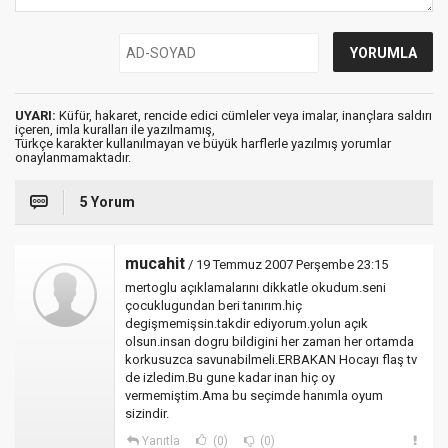
UYARI:
Küfür, hakaret, rencide edici cümleler veya imalar, inançlara saldırı
içeren, imla kuralları ile yazılmamış,
Türkçe karakter kullanılmayan ve büyük harflerle yazılmış yorumlar
onaylanmamaktadır.
5 Yorum
mucahit
/ 19 Temmuz 2007 Perşembe 23:15
mertoglu açıklamalarını dikkatle okudum.seni
çocuklugundan beri tanırım.hiç
degişmemişsin.takdir ediyorum.yolun açık
olsun.insan dogru bildigini her zaman her ortamda
korkusuzca savunabilmeli.ERBAKAN Hocayı flaş tv
de izledim.Bu gune kadar inan hiç oy
vermemiştim.Ama bu seçimde hanımla oyum
sizindir.
Yanıtla
(0)
(0)