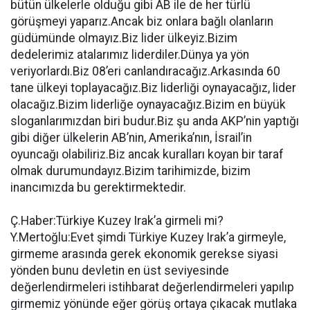
bütün ülkelerle olduğu gibi AB ile de her türlü
görüşmeyi yaparız.Ancak biz onlara bağlı olanların
güdümünde olmayız.Biz lider ülkeyiz.Bizim
dedelerimiz atalarımız liderdiler.Dünya ya yön
veriyorlardı.Biz 08’eri canlandıracağız.Arkasında 60
tane ülkeyi toplayacağız.Biz liderliği oynayacağız, lider
olacağız.Bizim liderliğe oynayacağız.Bizim en büyük
sloganlarımızdan biri budur.Biz şu anda AKP’nin yaptığı
gibi diğer ülkelerin AB’nin, Amerika’nın, İsrail’in
oyuncağı olabiliriz.Biz ancak kuralları koyan bir taraf
olmak durumundayız.Bizim tarihimizde, bizim
inancımızda bu gerektirmektedir.
Ç.Haber:Türkiye Kuzey Irak’a girmeli mi?
Y.Mertoğlu:Evet şimdi Türkiye Kuzey Irak’a girmeyle,
girmeme arasında gerek ekonomik gerekse siyasi
yönden bunu devletin en üst seviyesinde
değerlendirmeleri istihbarat değerlendirmeleri yapılıp
girmemiz yönünde eğer görüş ortaya çıkacak mutlaka