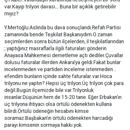
var.Kayıp trilyon davası... Buna bir açıklık getirebilir
miyiz?
Y.Mertoğlu:Aslında bu dava sonuçlandı.Refah Partisi
zamanında bende Teşkilat Başkanıydım.O zaman
seçimlerden sonra bütün ilçelerden, il teşkilatlarından
; yaptığınız masraflarla ilgili faturaları gönderin
Anayasa Mahkemesi demetleme açtı dediler.Çuvallar
dolusu faturalar illerden Ankara’ya geldi.Fakat bunlar
incelenmeden ve partiden inceleme istenmeden ..
efendim bunların içinde sahte faturalar var.Hoca
trilyonu ne yaptın? Hepsi üç trilyon.Üç trilyon çok para
değil.Bugün ilçemizde bile var.Trilyonluk
insanlar.Düşünün hem de 15-20 tane. Eğer Erbakan’ın
üç trilyona ihtiyacı olsa örtülü ödenekten kullana
bilirdi.Örtülü ödeneğin hesabını kimse
soramaz.Başbakan’ın örtülü ödenekten harcadığı
parayı kimsenin sormaya hakkı yok.