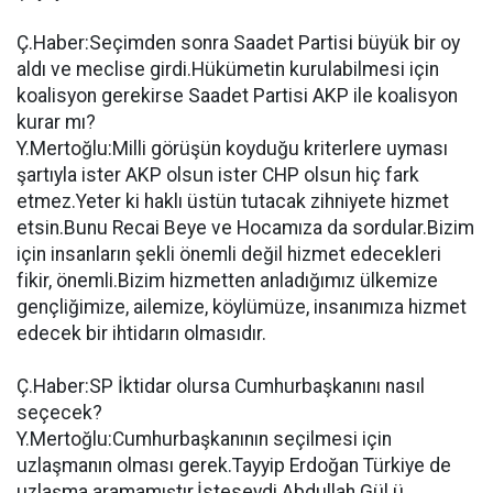
Ç.Haber:Seçimden sonra Saadet Partisi büyük bir oy
aldı ve meclise girdi.Hükümetin kurulabilmesi için
koalisyon gerekirse Saadet Partisi AKP ile koalisyon
kurar mı?
Y.Mertoğlu:Milli görüşün koyduğu kriterlere uyması
şartıyla ister AKP olsun ister CHP olsun hiç fark
etmez.Yeter ki haklı üstün tutacak zihniyete hizmet
etsin.Bunu Recai Beye ve Hocamıza da sordular.Bizim
için insanların şekli önemli değil hizmet edecekleri
fikir, önemli.Bizim hizmetten anladığımız ülkemize
gençliğimize, ailemize, köylümüze, insanımıza hizmet
edecek bir ihtidarın olmasıdır.
Ç.Haber:SP İktidar olursa Cumhurbaşkanını nasıl
seçecek?
Y.Mertoğlu:Cumhurbaşkanının seçilmesi için
uzlaşmanın olması gerek.Tayyip Erdoğan Türkiye de
uzlaşma aramamıştır.İsteseydi Abdullah Gül ü