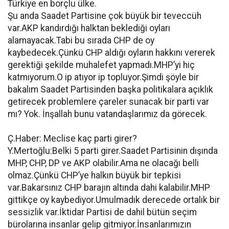
Türkiye en borçlu ülke.
Şu anda Saadet Partisine çok büyük bir teveccüh
var.AKP kandırdığı halktan beklediği oyları
alamayacak.Tabi bu sırada CHP de oy
kaybedecek.Çünkü CHP aldığı oyların hakkını vererek
gerektiği şekilde muhalefet yapmadı.MHP’yi hiç
katmıyorum.O ip atıyor ip topluyor.Şimdi şöyle bir
bakalım Saadet Partisinden başka politikalara açıklık
getirecek problemlere çareler sunacak bir parti var
mı? Yok. İnşallah bunu vatandaşlarımız da görecek.
Ç.Haber: Meclise kaç parti girer?
Y.Mertoğlu:Belki 5 parti girer.Saadet Partisinin dışında
MHP, CHP, DP ve AKP olabilir.Ama ne olacağı belli
olmaz.Çünkü CHP’ye halkın büyük bir tepkisi
var.Bakarsınız CHP barajın altında dahi kalabilir.MHP
gittikçe oy kaybediyor.Umulmadık derecede ortalık bir
sessizlik var.İktidar Partisi de dahil bütün seçim
bürolarına insanlar gelip gitmiyor.İnsanlarımızın