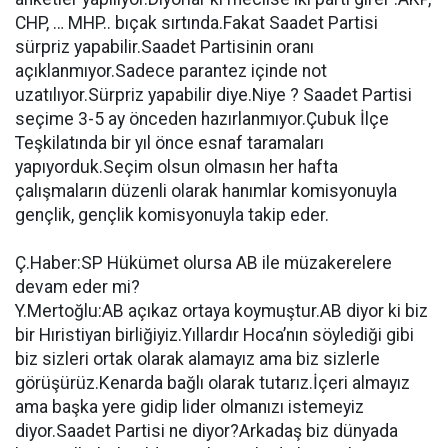
CHP, … MHP.. bıçak sırtında.Fakat Saadet Partisi
sürpriz yapabilir.Saadet Partisinin oranı
açıklanmıyor.Sadece parantez içinde not
uzatılıyor.Sürpriz yapabilir diye.Niye ? Saadet Partisi
seçime 3-5 ay önceden hazırlanmıyor.Çubuk İlçe
Teşkilatında bir yıl önce esnaf taramaları
yapıyorduk.Seçim olsun olmasın her hafta
çalışmaların düzenli olarak hanımlar komisyonuyla
gençlik, gençlik komisyonuyla takip eder.
Ç.Haber:SP Hükümet olursa AB ile müzakerelere
devam eder mi?
Y.Mertoğlu:AB açıkaz ortaya koymuştur.AB diyor ki biz
bir Hıristiyan birliğiyiz.Yıllardır Hoca’nın söylediği gibi
biz sizleri ortak olarak alamayız ama biz sizlerle
görüşürüz.Kenarda bağlı olarak tutarız.İçeri almayız
ama başka yere gidip lider olmanızı istemeyiz
diyor.Saadet Partisi ne diyor?Arkadaş biz dünyada