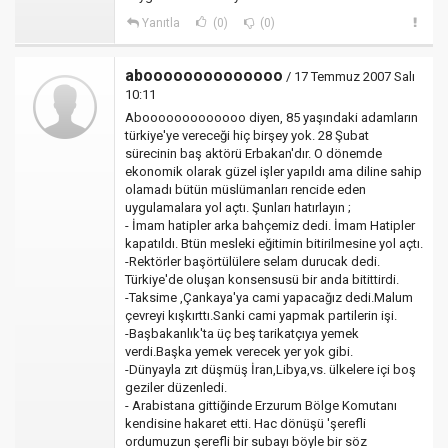
Yanıtla
(0)
(0)
aboooooooooooooo
/ 17 Temmuz 2007 Salı
10:11
Abooooooooooooo diyen, 85 yaşındaki adamların
türkiye'ye vereceği hiç birşey yok. 28 Şubat
sürecinin baş aktörü Erbakan'dır. O dönemde
ekonomik olarak güzel işler yapıldı ama diline sahip
olamadı bütün müslümanları rencide eden
uygulamalara yol açtı. Şunları hatırlayın ;
- İmam hatipler arka bahçemiz dedi. İmam Hatipler
kapatıldı. Btün mesleki eğitimin bitirilmesine yol açtı.
-Rektörler başörtülülere selam durucak dedi.
Türkiye'de oluşan konsensusü bir anda bitittirdi.
-Taksime ,Çankaya'ya cami yapacağız dedi.Malum
çevreyi kışkırttı.Sanki cami yapmak partilerin işi.
-Başbakanlık'ta üç beş tarikatçıya yemek
verdi.Başka yemek verecek yer yok gibi.
-Dünyayla zıt düşmüş İran,Libya,vs. ülkelere içi boş
geziler düzenledi.
- Arabistana gittiğinde Erzurum Bölge Komutanı
kendisine hakaret etti. Hac dönüşü 'şerefli
ordumuzun şerefli bir subayı böyle bir söz