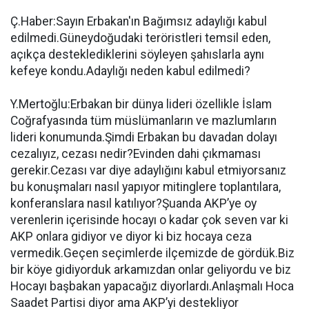
Ç.Haber:Sayın Erbakan'ın Bağımsız adaylığı kabul
edilmedi.Güneydoğudaki teröristleri temsil eden,
açıkça desteklediklerini söyleyen şahıslarla aynı
kefeye kondu.Adaylığı neden kabul edilmedi?
Y.Mertoğlu:Erbakan bir dünya lideri özellikle İslam
Coğrafyasında tüm müslümanların ve mazlumların
lideri konumunda.Şimdi Erbakan bu davadan dolayı
cezalıyız, cezası nedir?Evinden dahi çıkmaması
gerekir.Cezası var diye adaylığını kabul etmiyorsanız
bu konuşmaları nasıl yapıyor mitinglere toplantılara,
konferanslara nasıl katılıyor?Şuanda AKP’ye oy
verenlerin içerisinde hocayı o kadar çok seven var ki
AKP onlara gidiyor ve diyor ki biz hocaya ceza
vermedik.Geçen seçimlerde ilçemizde de gördük.Biz
bir köye gidiyorduk arkamızdan onlar geliyordu ve biz
Hocayı başbakan yapacağız diyorlardı.Anlaşmalı Hoca
Saadet Partisi diyor ama AKP’yi destekliyor