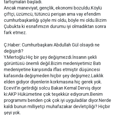
tartışmaları başladı.
Ancak maneviyat, gençlik, ekonomi bozuldu.Köylü
çiftçi, üzümcü, tütüncü perişan ama vay efendim
cumhurbaşkanlığı şöyle mi oldu, böyle mi oldu.Bizim
Çubukta ki esnafımızın durumu iyi olmadıktan sonra
fark etmez.
Ç.Haber: Cumhurbaşkanı Abdullah Gül olsaydı ne
değişirdi?
Y.Mertoğlu:Hiç bir şey değişmezdi.İnsanın şekli
görüntüsü önemli değil.Bizim medeniyetimiz Batı
medeniyetine karşısında iflas etmiştir düşüncesi
kafasında değişmeden hiçbir şey değişmez.Laiklik
elden gidiyor diyenlerin korkmasına hiç gerek yok.
Ecevit’in getirdiği solcu Bakan Kemal Derviş diyor
ki:AKP Hükümetine çok teşekkür ediyorum.Benim
programımı benden çok çok iyi uyguladılar diyor.Nerde
kaldı bunun milliyetçi muhafazakar devletçiliği? Hiçbir
şeyi yok.