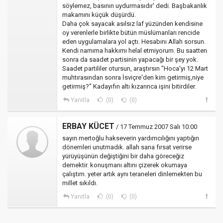
söylemez, basının uydurmasıdır' dedi. Başbakanlık
makamını küçük düşürdü.
Daha çok sayacak asılsız laf yüzünden kendisine
oy verenlerle birlikte bütün müslümanları rencide
eden uygulamalara yol açtı. Hesabını Allah sorsun.
Kendi namıma hakkımı helal etmiyorum. Bu saatten
sonra da saadet partisinin yapacağı bir şey yok.
Saadet partililer otursun, araştırsın "Hoca'yı 12 Mart
muhtırasından sonra İsviçre'den kim getirmiş,niye
getirmiş?" Kadayıfın altı kızarınca işini bitirdiler.
Yanıtla
(0)
(0)
ERBAY KÜCET
/ 17 Temmuz 2007 Salı 10:00
sayın mertoğlu hakseverin yardımcılığını yaptığın
dönemleri unutmadık. allah sana fırsat verirse
yürüyüşünün değiştiğini bir daha göreceğiz
demektir. konuşmanı altını çizerek okumaya
çalıştım. yeter artık aynı teraneleri dinlemekten bu
millet sıkıldı.
Yanıtla
(0)
(0)