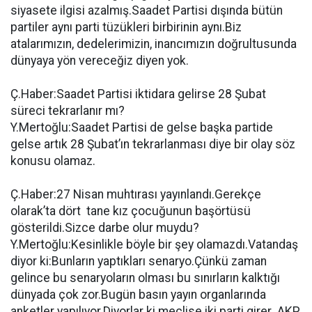
siyasete ilgisi azalmış.Saadet Partisi dışında bütün
partiler aynı parti tüzükleri birbirinin aynı.Biz
atalarımızın, dedelerimizin, inancımızın doğrultusunda
dünyaya yön vereceğiz diyen yok.
Ç.Haber:Saadet Partisi iktidara gelirse 28 Şubat
süreci tekrarlanır mı?
Y.Mertoğlu:Saadet Partisi de gelse başka partide
gelse artık 28 Şubat’ın tekrarlanması diye bir olay söz
konusu olamaz.
Ç.Haber:27 Nisan muhtırası yayınlandı.Gerekçe
olarak’ta dört tane kız çocuğunun başörtüsü
gösterildi.Sizce darbe olur muydu?
Y.Mertoğlu:Kesinlikle böyle bir şey olamazdı.Vatandaş
diyor ki:Bunların yaptıkları senaryo.Çünkü zaman
gelince bu senaryoların olması bu sınırların kalktığı
dünyada çok zor.Bugün basın yayın organlarında
anketler yapılıyor.Diyorlar ki meclise iki parti girer .AKP,