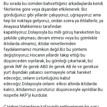
Bu sırada bu isimden bahsettiğiniz arkadaşlarda kendi
fikirlerine göre veya dışarıdan etkilenerek: Biz
gördüğünüz gibi yıllardır çalışıyoruz, uğraşıyoruz ama
hep bir noktaya geliyoruz, ondan sonra ya ihtilallerle, ya
Anayasa Mahkemesi tarafından
kapatılıyoruz.Dolayısıyla bu milli görüş hareketinin bu
şekilde çalışması, devam etmesi veya bu gömlekle
iktidarda olmamız, iktidar nimetlerinden
faydalanmamız mümkün değil.Biz bu yöntemi
değiştiriyoruz.Hocanın yıllardır takip ettiği bu
düşünceden sıyrılarak, bu gömleği çıkartarak, biz
gerek İMF ile gerek ABD ile gerek AB ile ve gerekse
yurt dışındaki yabancı sermayeyle ortak hareket
edeceğiz, onların üstünlüğünü kabul
edeceğiz.Dolayısıyla onların etkisi altında iktidarda
kalırız, iktidarımızı yürütürüz düşüncesiyle ayrıldılar.Bu
nispetle AKP’yi kurdular.
Ç.Haber:Vatandaşın kafasında netleşmeyen bir soru