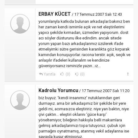
ERBAY KÜCET
/ 17 Temmuz 2007 Salı 12:43
yorumlarıyla katkıda bulunan arkadaşlar.bakınız ben
her zaman kendi ismimle açık ve net eleştirilerimi
yapıcı şekilde kırmadan, üzmeden yapıyorum. dost
acı söyler düsturunu ilke edindim. ancak sitede
yorum yapan bazı arkadaşlarımız üzülerek ifade
etmeliyimki sütre gerisinden karanlıkta göz kırparak
karnından konuşuyorlar. racona terstir. açık, seçik ve
anlaşılır ifadeleri kullanalım ve kendinize
güveniyorsanız isminizle yazın...ız...
Yanıtla
(0)
(0)
Kadrolu Yorumcu
/ 17 Temmuz 2007 Salı 11:20
biz buyuz. 'kendi insanımız' nutuklarından geri
durmayız. ama bir arkadaşımız bir şekilde bir yere
geldi mi, acımasızca eleştiririz. niye yan baktın, niye
çivi çaktın... eleştiri oklarını 'güce karşı'
yöneltemiyor, bileğinin hakkıyla belli makamlara
gelmiş arkadaşlarımızı topa tutuyoruz. çubuk için
parmağını oynatmamış, atanmış vekil adaylarına ise
saygıda kusur etmiyoruz.