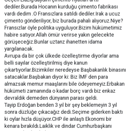
dediler.Burada Hocanın kurduğu çimento fabrikası
vardı dedim .O Fransızlara satıldı dediler.Irak a ucuz
çimento gönderiliyor, biz burada pahalı alıyoruz.Niye?
Fransızlar öyle politika uyguluyor.Bizim hükümetimiz
habire satıyor.Allah ömür verirse yakın gelecekte
görüşeceğiz.Bunlar uztanz ihanetten idama
yargılanacak.
Avrupa da bir çok ülkede özelleştirme diyorlar ama
belli sayılar özelleştirilmiş diye kanun
çıkartıyorlar.Bizimkiler neredeyse Başbakanlık binasını
satacaklar.Başbakan diyor ki: Biz İMF den para
almazsak memur maaşlarını bile ödeyemeyiz.Erbakan
hükümeti zamanında o kadar borç vardı biz enkaz
devraldık demeden dünyanın parası geldi.
Tayip Erdoğan benden 3 yıl bir şey beklemeyin 3 yıl
sonra düzlüğe çıkacağız dedi.Seçime giderken baktı
ki oylar hızla düşüyor.CHP ile anlaştı Ekonomi bir
kenara bırakıldı.Laiklik ve dindar Cumhurbaşkanı