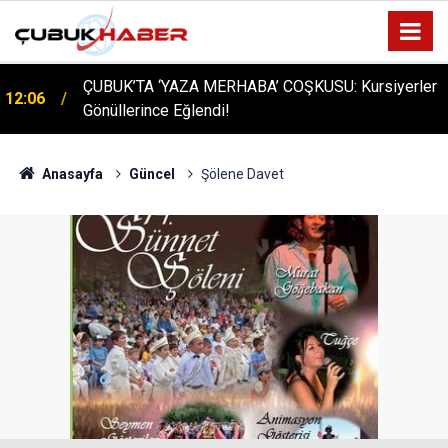
ÇUBUK’TA ‘YAZA MERHABA’ COŞKUSU: Kursiyerler
12:06
Gönüllerince Eğlendi!
Anasayfa
Güncel
Şölene Davet