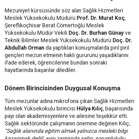
Mezuniyet kürsüsünde söz alan Sağlık Hizmetleri
Meslek Yüksekokulu Müdürü
Prof. Dr. Murat Koç
,
Şereflikoçhisar Berat Cömertoğlu Meslek
Yüksekokulu Müdür Vekili
Doç. Dr. Burhan Günay
ve
Teknik Bilimler Meslek Yüksekokulu Müdürü
Doç. Dr.
Abdullah Orman
da yaptıkları konuşmalarda pırıl pırıl
gençleri mezun etmenin haklı gururunu yaşadıklarını
ifade ederek, öğrencilerine bundan sonraki
hayatlarında başarılar dilediler.
Dönem Birincisinden Duygusal Konuşma
Tüm mezunlar adına mikrofona çıkan Sağlık Hizmetleri
Meslek Yüksekokulu birincisi
Hülya Kılıç
, başarısında
payı olan akademisyenlere ve ailesine teşekkür etti.
Sağlık sektöründe çalışmanın önemine değinen Kılıç,
"Sağlık alanında eğitim almak yalnızca mesleki bilgi
kazanmak değil; aynı zamanda sabrı, sorumluluğu,