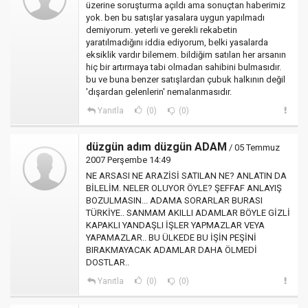
üzerine soruşturma açıldı ama sonuçtan haberimiz
yok. ben bu satışlar yasalara uygun yapılmadı
demiyorum. yeterli ve gerekli rekabetin
yaratılmadığını iddia ediyorum, belki yasalarda
eksiklik vardır bilemem. bildiğim satılan her arsanın
hiç bir artırmaya tabi olmadan sahibini bulmasıdır.
bu ve buna benzer satışlardan çubuk halkının değil
'dışardan gelenlerin' nemalanmasıdır.
Yanıtla
(0)
(0)
düzgün adım düzgün ADAM
/ 05 Temmuz
2007 Perşembe 14:49
NE ARSASI NE ARAZİSİ SATILAN NE? ANLATIN DA
BİLELİM. NELER OLUYOR ÖYLE? ŞEFFAF ANLAYIŞ
BOZULMASIN... ADAMA SORARLAR BURASI
TÜRKİYE.. SANMAM AKILLI ADAMLAR BÖYLE GİZLİ
KAPAKLI YANDAŞLI İŞLER YAPMAZLAR VEYA
YAPAMAZLAR.. BU ÜLKEDE BU İŞİN PEŞİNİ
BIRAKMAYACAK ADAMLAR DAHA ÖLMEDİ
DOSTLAR..
Yanıtla
(0)
(0)