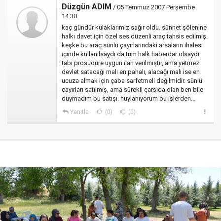
Düzgün ADIM
/ 05 Temmuz 2007 Perşembe
14:30
kaç gündür kulaklarımız sağır oldu. sünnet şölenine
halkı davet için özel ses düzenli araç tahsis edilmiş.
keşke bu araç sünlü çayırlarındaki arsaların ihalesi
içinde kullanılsaydı da tüm halk haberdar olsaydı.
tabi prosüdüre uygun ilan verilmiştir, ama yetmez.
devlet satacağı malı en pahalı, alacağı malı ise en
ucuza almak için çaba sarfetmeli değilmidir. sünlü
çayırları satılmış, ama sürekli çarşıda olan ben bile
duymadım bu satışı. huylanıyorum bu işlerden...
Yanıtla
(0)
(0)