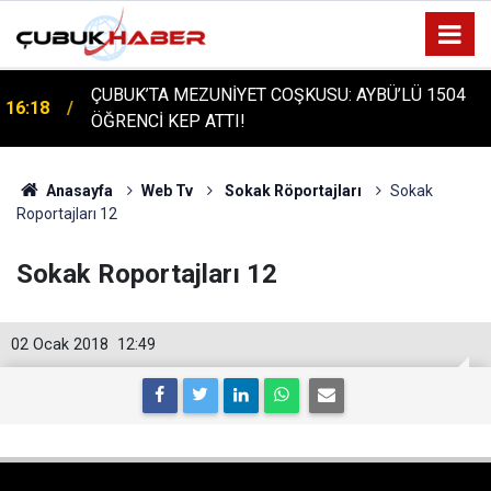
ÇUBUK'TA TARİHİ GÜN: PROTÜRK PLAZMA
16:14
FRAKSİNASYON TESİSİ'NİN TEMELİ ATILDI
Anasayfa
Web Tv
Sokak Röportajları
Sokak
Roportajları 12
Sokak Roportajları 12
02 Ocak 2018
12:49