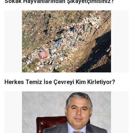
Sokak Hayvanlarından Şikayetçimisiniz?
Herkes Temiz İse Çevreyi Kim Kirletiyor?