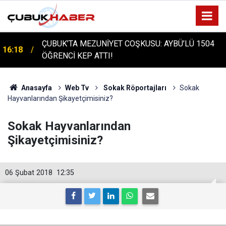
ÇUBUK'TA TARİHİ GÜN: PROTÜRK PLAZMA
16:14
FRAKSİNASYON TESİSİ'NİN TEMELİ ATILDI
Anasayfa
Web Tv
Sokak Röportajları
Sokak
Hayvanlarından Şikayetçimisiniz?
Sokak Hayvanlarından
Şikayetçimisiniz?
06 Şubat 2018
12:35