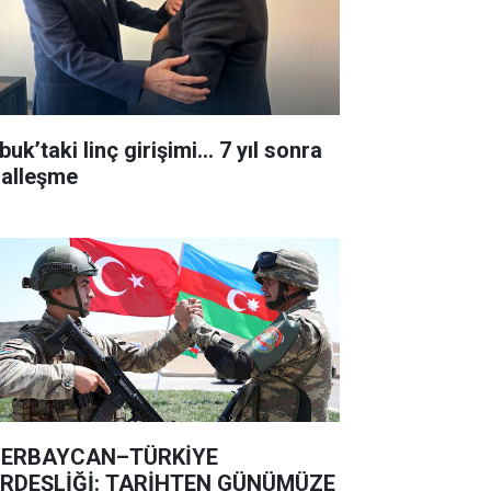
uk’taki linç girişimi... 7 yıl sonra
lalleşme
ERBAYCAN–TÜRKİYE
RDEŞLİĞİ: TARİHTEN GÜNÜMÜZE