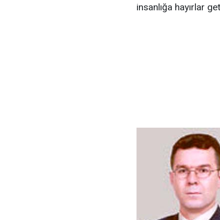
insanlığa hayırlar g
Süley
Belpa