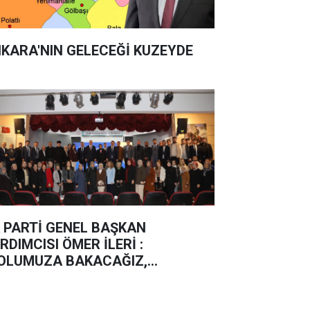
KARA'NIN GELECEĞİ KUZEYDE
 PARTİ GENEL BAŞKAN
RDIMCISI ÖMER İLERİ :
OLUMUZA BAKACAĞIZ,
ERLEMEYE DEVAM EDECEĞİZ”