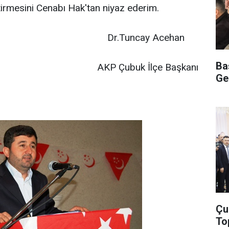
etirmesini Cenabı Hak'tan niyaz ederim.
ncay Acehan
Ba
buk İlçe Başkanı
Ge
Çu
To