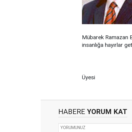
Mübarek Ramazan Bay
insanlığa hayırlar g
Hamz
Büyükşeh
Üyesi
HABERE
YORUM KAT