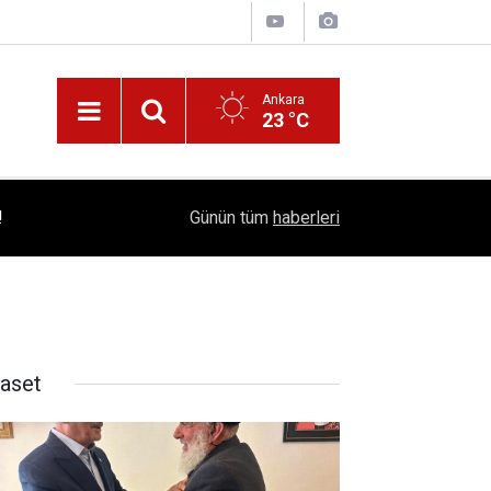
Ankara
23 °C
!
16:41
1504 Kep, Tek Bir Hedef: Bilim Kenti Çubuk
Günün tüm
haberleri
yaset