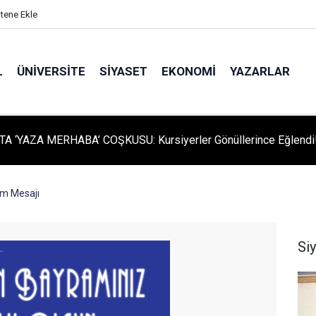
itene Ekle
L
ÜNIVERSITE
SIYASET
EKONOMI
YAZARLAR
A ‘YAZA MERHABA’ COŞKUSU: Kursiyerler Gönüllerince Eğlendi
am Mesajı
Si