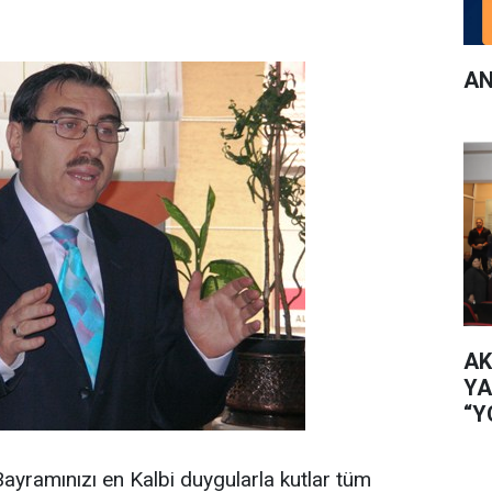
AN
AK
YA
“Y
İL
ramınızı en Kalbi duygularla kutlar tüm