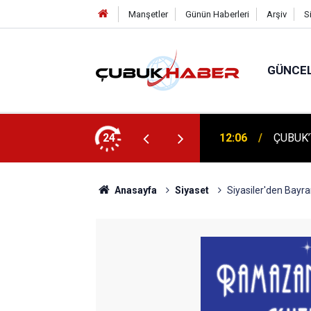
Manşetler
Günün Haberleri
Arşiv
S
GÜNCE
 İlhan Eranıl Vizyonu
24
12:06
ÇUBUK’T
Anasayfa
Siyaset
Siyasiler'den Bayr