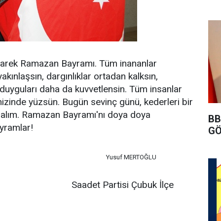
rek Ramazan Bayramı. Tüm inananlar
akınlaşsın, dargınlıklar ortadan kalksın,
 duyguları daha da kuvvetlensin. Tüm insanlar
izinde yüzsün. Bugün sevinç günü, kederleri bir
olalım. Ramazan Bayramı'nı doya doya
BB
ayramlar!
GÖ
Yusuf MERTOĞLU
artisi Çubuk İlçe