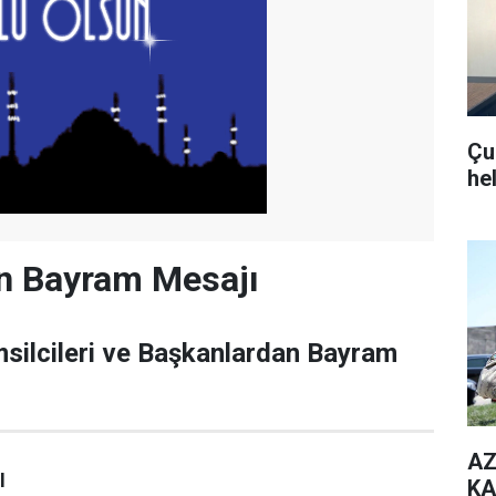
Çub
he
en Bayram Mesajı
msilcileri ve Başkanlardan Bayram
AZ
I
KA