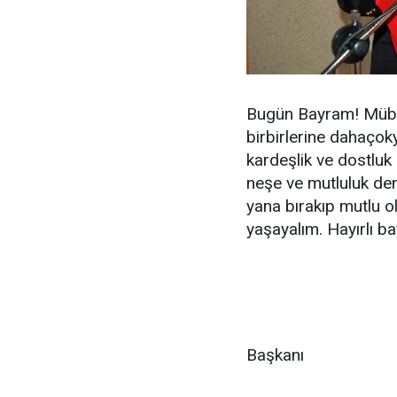
Bugün Bayram! Müba
birbirlerine dahaçoky
kardeşlik ve dostluk
neşe ve mutluluk den
yana bırakıp mutlu 
yaşayalım. Hayırlı b
Saadet P
Başkanı