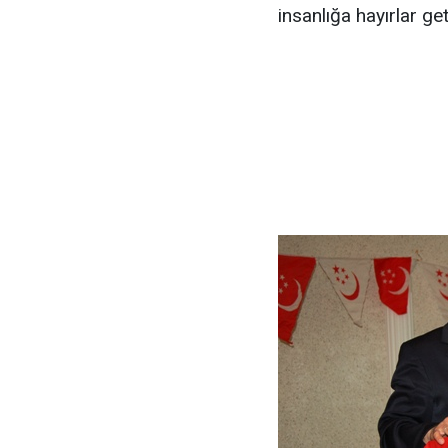
insanlığa hayırlar g
Dr.Tu
AKP Çu