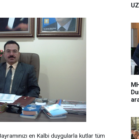
UZ
MH
Du
ar
ramınızı en Kalbi duygularla kutlar tüm