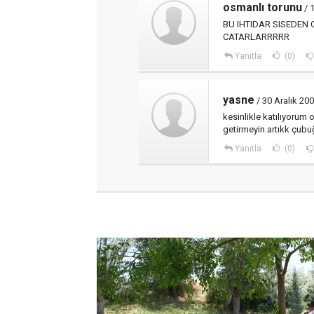
osmanlı torunu
/ 
BU IHTIDAR SISEDEN 
CATARLARRRRR
Yanıtla
(0)
yasne
/ 30 Aralık 200
kesinlikle katılıyorum 
getirmeyin.artıkk çubu
Yanıtla
(0)