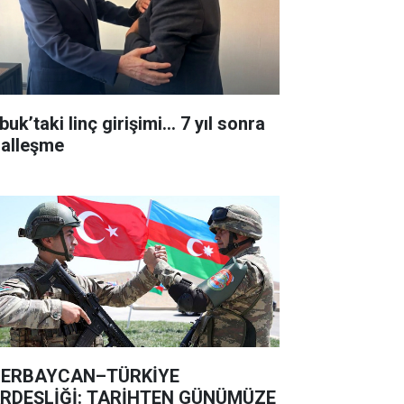
uk’taki linç girişimi... 7 yıl sonra
lalleşme
ERBAYCAN–TÜRKİYE
RDEŞLİĞİ: TARİHTEN GÜNÜMÜZE