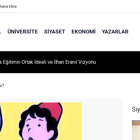
itene Ekle
L
ÜNIVERSITE
SIYASET
EKONOMI
YAZARLAR
A ‘YAZA MERHABA’ COŞKUSU: Kursiyerler Gönüllerince Eğlendi
ı?
Si