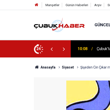
Manşetler
Günün Haberleri
Arşiv
S
GÜNCE
 İlhan Eranıl Vizyonu
24
12:06
ÇUBUK’T
Anasayfa
Siyaset
Şişeden Cin Çıkar m