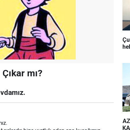
Çub
he
 Çıkar mı?
evdamız.
AZ
ız.
KA