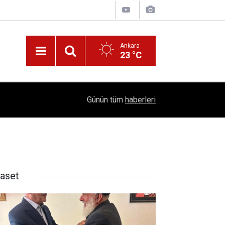
Ankara
23 °C
!
16:41
1504 Kep, Tek Bir Hedef: Bilim Kenti Çubuk
Günün tüm
haberleri
yaset