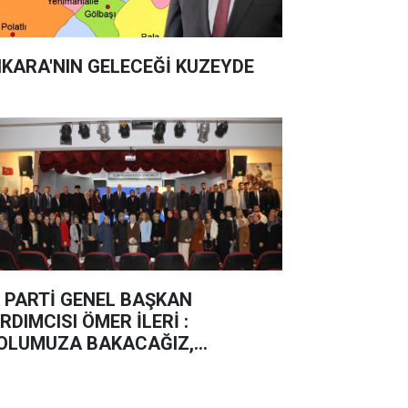
KARA'NIN GELECEĞİ KUZEYDE
 PARTİ GENEL BAŞKAN
RDIMCISI ÖMER İLERİ :
OLUMUZA BAKACAĞIZ,
ERLEMEYE DEVAM EDECEĞİZ”