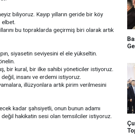
yiz biliyoruz. Kayıp yılların geride bir köy
 elbet.
ıllarını bu topraklarda geçirmiş biri olarak artık
Ba
Ge
ın, siyasetin seviyesini el ele yükseltin.
önelin.
, bir kural, bir ilke sahibi yöneticiler istiyoruz.
 değil, insanı ve erdemi istiyoruz.
malara, illüzyonlara artık pirim verilmesini
eyecek kadar şahsiyetli, onun bunun adamı
değil hakikatin sesi olan temsilciler istiyoruz.
Çu
To