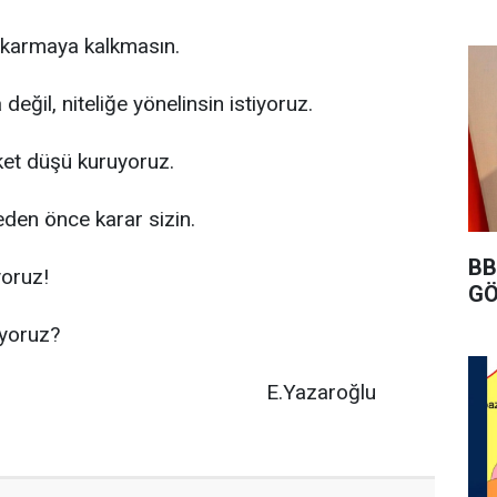
ıkarmaya kalkmasın.
değil, niteliğe yönelinsin istiyoruz.
ket düşü kuruyoruz.
den önce karar sizin.
BB
yoruz!
GÖ
iyoruz?
E.Yazaroğlu