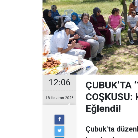
12:06
ÇUBUK’TA 
COŞKUSU: Ku
18 Haziran 2026
Eğlendi!
Çubuk'ta düzen