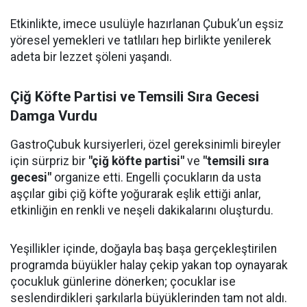
Etkinlikte, imece usulüyle hazırlanan Çubuk’un eşsiz
yöresel yemekleri ve tatlıları hep birlikte yenilerek
adeta bir lezzet şöleni yaşandı.
Çiğ Köfte Partisi ve Temsili Sıra Gecesi
Damga Vurdu
GastroÇubuk kursiyerleri, özel gereksinimli bireyler
için sürpriz bir
"çiğ köfte partisi"
ve
"temsili sıra
gecesi"
organize etti. Engelli çocukların da usta
aşçılar gibi çiğ köfte yoğurarak eşlik ettiği anlar,
etkinliğin en renkli ve neşeli dakikalarını oluşturdu.
Yeşillikler içinde, doğayla baş başa gerçekleştirilen
programda büyükler halay çekip yakan top oynayarak
çocukluk günlerine dönerken; çocuklar ise
seslendirdikleri şarkılarla büyüklerinden tam not aldı.