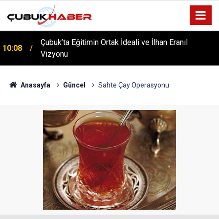
Çubuk’ta Eğitimin Ortak İdeali ve İlhan Eranıl
10:08
Vizyonu
ÇUBUK’TA ‘YAZA MERHABA’ COŞKUSU: Kursiyerler
12:06
Gönüllerince Eğlendi!
Anasayfa
Güncel
Sahte Çay Operasyonu