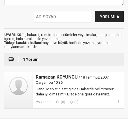
UYARI:
Küfür, hakaret, rencide edici cümleler veya imalar, inançlara saldırı
içeren, imla kuralları ile yazılmamış,
Türkçe karakter kullanılmayan ve büyük harflerle yazılmış yorumlar
onaylanmamaktadır.
1 Yorum
Ramazan KOYUNCU
/ 18 Temmuz 2007
Çarşamba 10:36
Hangi Marketin sattığınıda Haberde belirtirseniz
daha iyi olmaz mı? Bizde ona göre davranırız.
Yanıtla
(0)
(0)