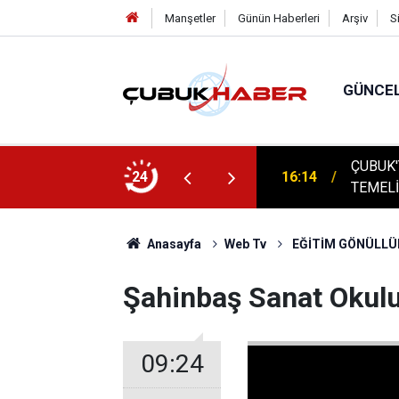
Manşetler
Günün Haberleri
Arşiv
S
GÜNCE
ÇUBUK'
: AYBÜ’LÜ 1504 ÖĞRENCİ KEP ATTI!
24
16:14
TEMELİ
Anasayfa
Web Tv
EĞİTİM GÖNÜLLÜ
Şahinbaş Sanat Okulu
09:24