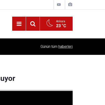
Ankara
23 °C
Nüfus Kütüğünde Çubuk Rüzgarı: Ankara'da "Çub
16:11
Günün tüm
haberleri
Belli Oldu!
şuyor