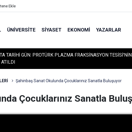
itene Ekle
L
ÜNIVERSITE
SIYASET
EKONOMI
YAZARLAR
TA TARİHİ GÜN: PROTÜRK PLAZMA FRAKSİNASYON TESİSİ'NİN
 ATILDI
LERİ
Şahinbaş Sanat Okulunda Çocuklarınız Sanatla Buluşuyor
nda Çocuklarınız Sanatla Bulu