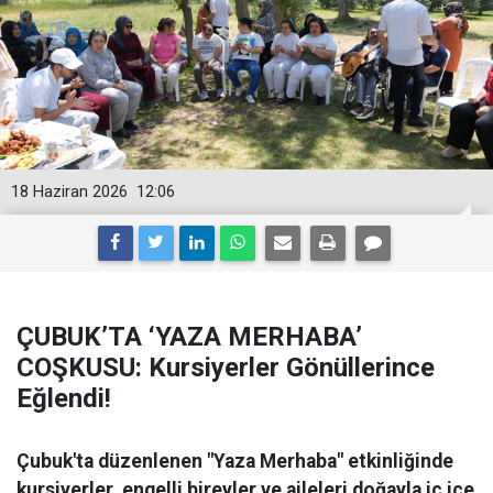
18 Haziran 2026
12:06
ÇUBUK’TA ‘YAZA MERHABA’
COŞKUSU: Kursiyerler Gönüllerince
Eğlendi!
Çubuk'ta düzenlenen "Yaza Merhaba" etkinliğinde
kursiyerler, engelli bireyler ve aileleri doğayla iç içe