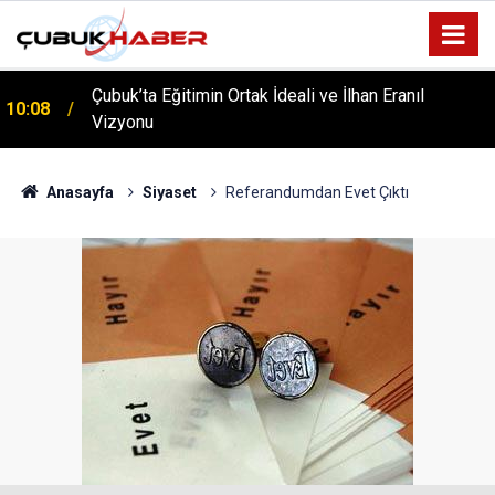
Çubuk’ta Eğitimin Ortak İdeali ve İlhan Eranıl
10:08
Vizyonu
ÇUBUK’TA ‘YAZA MERHABA’ COŞKUSU: Kursiyerler
12:06
Gönüllerince Eğlendi!
Anasayfa
Siyaset
Referandumdan Evet Çıktı