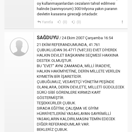
oy kullanmayanlardan cezaların tahsil edilmesi
halinde (sanmıyorum) 300 trilyona yakın paranın
devletin kasasına gireceği ortadadır.
Yanıtla
(0)
(0)
SAĞDUYU
/ 24 Ekim 2007 Çarşamba 16:54
21 EKİM REFERANDUMUNDA, 41.761
ÇUBUKLUDAN 36.471'İ (%87,33) EVET DİYEREK
HALKIN DEVLET BAŞKANINI SEÇMESİ HAKKINA
DESTEK OLMUŞTUR.
BU "EVET" AYNI ZAMANDA, MİLLİ İRADEYE,
HALKIN HAKİMİYETİNE, DERİN MİLLETE VERİLEN
KIYMETİN BİR İŞARETİDİR.
ÇUBUĞUMUZ, VESAYETÇİ YÖNETİM PEŞİNDE
OLANLARA, DERİN DEVLET'E, MİLLETİ GÜDÜLECEK
SÜRÜ GİBİ GÖRENLERE KIRMIZI KART
GÖSTERMİŞTİR.
TEŞEKKÜRLER ÇUBUK.
SIRADA EĞİTİM, ÇALIŞMA VE GİYİM
HÜRRİYETLERİNİ YASAKLAYAN GAYRİMİLLİ
YASAKLARIN KALDIRILMASINI TEMİN EDECEK
DİĞER REFERANDUMLAR VAR.
BEKLERİZ ÇUBUK.