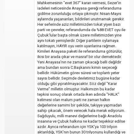
Mahkemesinin "evet 367" kararı vermesi, Sezer'in
iadeleri neticesinde Anayasa gereği referanduma
gidilme zorunluluğu ortaya çıkmıştır. Nisan-Mayıs
aylarında yaşananları, bildirileri unutmamak gerekir.
Her seferinde aziz milletimizden tokat yiyen bazı
parti ve çevreler, referandumda da %88 EVET oyu ile
Çubuk'lular başta olmak üzere milletimizden yine
aynı tokatı yemişlerdir. Diğer partilerin oylamaya
katılmayın, HAYIR oyu verin uyarılarına rağmen.
Kimileri Anayasa paketi ile referanduma götürülür,
ikisi bir arada çıkar ve masraf bir olur demektedir.
Yeni Anayasa'nın ne zaman çıkacağı belli değildir
ama bundan sonra C.Başkanını kimin seçeceği
bellidir. Hükümetin görev süresi ve toplantı yeter
sayısı bellidir. Seçimde devletimiz bugüne kadar
olduğu gibi yıpratılmayacaktır. Söz değil "Karar
Verme" milletin olmuştur. Halkımızın bu kadar
tepkisi sonuç olarak ortada iken adında "HALK"
kelimesi olan malum parti ne zaman halkın
değerlerine samimi bir şekilde, takiyye yapmadan
sahip çıkacak, önem verecek hala merak ediyorum.
Sağduyulu, milli manevi değerlerine bağlı Anadolu
insanına ve Çubuk halkına ne kadar teşekkür edilse
azdır. Ayrıca referandum için YSK'ya 103 trilyon
aktarıldığı, YSK'nın bunun 30 trilyonunu kullandığı ve