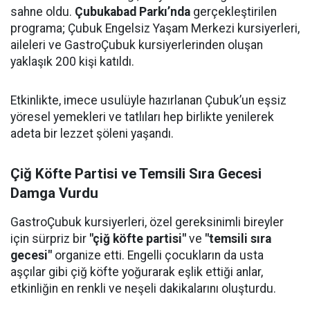
sahne oldu.
Çubukabad Parkı’nda
gerçekleştirilen
programa; Çubuk Engelsiz Yaşam Merkezi kursiyerleri,
aileleri ve GastroÇubuk kursiyerlerinden oluşan
yaklaşık 200 kişi katıldı.
Etkinlikte, imece usulüyle hazırlanan Çubuk’un eşsiz
yöresel yemekleri ve tatlıları hep birlikte yenilerek
adeta bir lezzet şöleni yaşandı.
Çiğ Köfte Partisi ve Temsili Sıra Gecesi
Damga Vurdu
GastroÇubuk kursiyerleri, özel gereksinimli bireyler
için sürpriz bir
"çiğ köfte partisi"
ve
"temsili sıra
gecesi"
organize etti. Engelli çocukların da usta
aşçılar gibi çiğ köfte yoğurarak eşlik ettiği anlar,
etkinliğin en renkli ve neşeli dakikalarını oluşturdu.