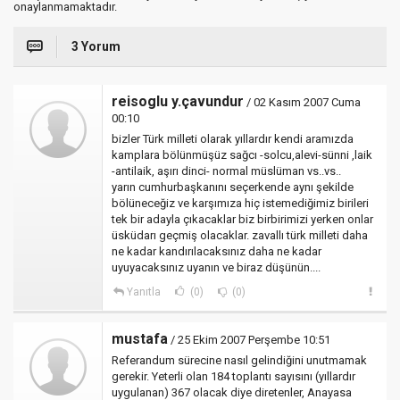
onaylanmamaktadır.
3 Yorum
reisoglu y.çavundur
/ 02 Kasım 2007 Cuma
00:10
bizler Türk milleti olarak yıllardır kendi aramızda
kamplara bölünmüşüz sağcı -solcu,alevi-sünni ,laik
-antilaik, aşırı dinci- normal müslüman vs..vs..
yarın cumhurbaşkanını seçerkende aynı şekilde
bölüneceğiz ve karşımıza hiç istemediğimiz birileri
tek bir adayla çıkacaklar biz birbirimizi yerken onlar
üsküdarı geçmiş olacaklar. zavallı türk milleti daha
ne kadar kandırılacaksınız daha ne kadar
uyuyacaksınız uyanın ve biraz düşünün....
Yanıtla
(0)
(0)
mustafa
/ 25 Ekim 2007 Perşembe 10:51
Referandum sürecine nasıl gelindiğini unutmamak
gerekir. Yeterli olan 184 toplantı sayısını (yıllardır
uygulanan) 367 olacak diye diretenler, Anayasa