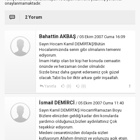
onaylanmamaktadır.
2 Yorum
Bahattin AKBAŞ
/ 05 Ekim 2007 Cuma 16:09
Sayın Hocam Kamil DEMİRTAŞ!Bütün
Hocalarımızında senin gibi olmalarını temenni
ediyorum.
İmam Hatip olan bir kişi her konuda cemaatin
önünde ve herzaman önder olmalıdır.
Sizde biraz daha gayret ederseniz çok güzel
olacak.Tabii bu bir ilktir arkası gelir inşaallah.
Yanıtla
(0)
(0)
İsmail DEMİRCİ
/ 05 Ekim 2007 Cuma 11:40
Sayın Kamil DEMİRTAŞ Hocam!Ramazan Boyu
Bizlere elinizden geldiğ kadar dini konularda
yardımcı olduğunuz,bizleri aydınlattınız Çok
teşekkür ediyorum.
Medeni cesaretinizden dolayıda sizleri
kutluyorum.Allahım ilminizi ve yolunuzu açık etsin.