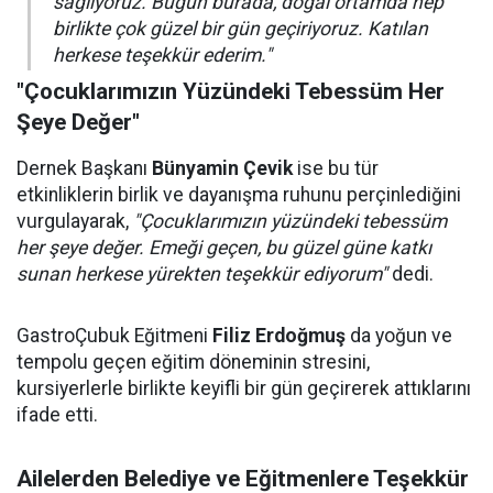
sağlıyoruz. Bugün burada, doğal ortamda hep
birlikte çok güzel bir gün geçiriyoruz. Katılan
herkese teşekkür ederim."
"Çocuklarımızın Yüzündeki Tebessüm Her
Şeye Değer"
Dernek Başkanı
Bünyamin Çevik
ise bu tür
etkinliklerin birlik ve dayanışma ruhunu perçinlediğini
vurgulayarak,
"Çocuklarımızın yüzündeki tebessüm
her şeye değer. Emeği geçen, bu güzel güne katkı
sunan herkese yürekten teşekkür ediyorum"
dedi.
GastroÇubuk Eğitmeni
Filiz Erdoğmuş
da yoğun ve
tempolu geçen eğitim döneminin stresini,
kursiyerlerle birlikte keyifli bir gün geçirerek attıklarını
ifade etti.
Ailelerden Belediye ve Eğitmenlere Teşekkür