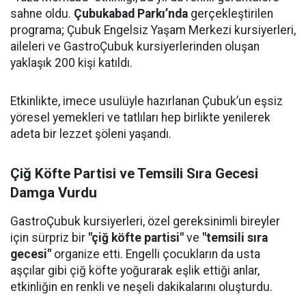
sahne oldu.
Çubukabad Parkı’nda
gerçekleştirilen
programa; Çubuk Engelsiz Yaşam Merkezi kursiyerleri,
aileleri ve GastroÇubuk kursiyerlerinden oluşan
yaklaşık 200 kişi katıldı.
Etkinlikte, imece usulüyle hazırlanan Çubuk’un eşsiz
yöresel yemekleri ve tatlıları hep birlikte yenilerek
adeta bir lezzet şöleni yaşandı.
Çiğ Köfte Partisi ve Temsili Sıra Gecesi
Damga Vurdu
GastroÇubuk kursiyerleri, özel gereksinimli bireyler
için sürpriz bir
"çiğ köfte partisi"
ve
"temsili sıra
gecesi"
organize etti. Engelli çocukların da usta
aşçılar gibi çiğ köfte yoğurarak eşlik ettiği anlar,
etkinliğin en renkli ve neşeli dakikalarını oluşturdu.