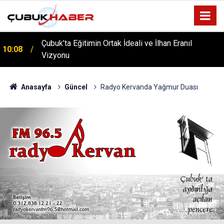
Çubuk’ta Eğitimin Ortak İdeali ve İlhan Eranıl
10:08
Vizyonu
ÇUBUK’TA ‘YAZA MERHABA’ COŞKUSU: Kursiyerler
12:06
Gönüllerince Eğlendi!
Anasayfa
Güncel
Radyo Kervanda Yağmur Duası