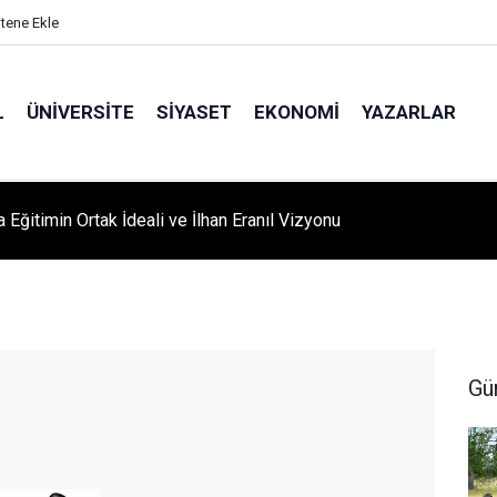
itene Ekle
L
ÜNIVERSITE
SIYASET
EKONOMI
YAZARLAR
A ‘YAZA MERHABA’ COŞKUSU: Kursiyerler Gönüllerince Eğlendi
e
Gü