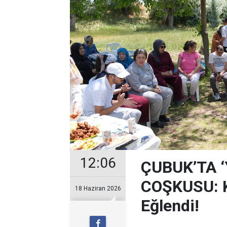
12:06
ÇUBUK’TA 
COŞKUSU: Ku
18 Haziran 2026
Eğlendi!