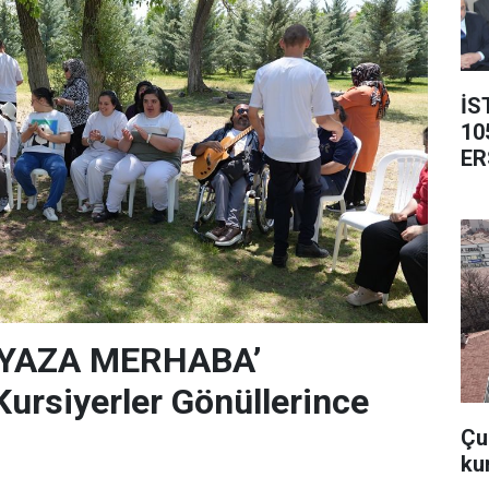
İS
10
ER
‘YAZA MERHABA’
rsiyerler Gönüllerince
Çub
ku