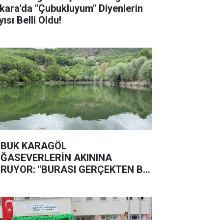
kara'da "Çubukluyum" Diyenlerin
ısı Belli Oldu!
BUK KARAGÖL
ĞASEVERLERİN AKININA
RUYOR: "BURASI GERÇEKTEN BİR
ĞA HARİKASI"