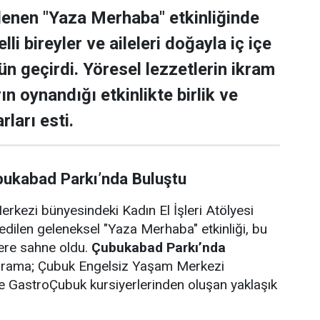
lenen "Yaza Merhaba" etkinliğinde
lli bireyler ve aileleri doğayla iç içe
ün geçirdi. Yöresel lezzetlerin ikram
rın oynandığı etkinlikte birlik ve
rları esti.
bukabad Parkı’nda Buluştu
rkezi bünyesindeki Kadın El İşleri Atölyesi
edilen geleneksel "Yaza Merhaba" etkinliği, bu
lere sahne oldu.
Çubukabad Parkı’nda
ograma; Çubuk Engelsiz Yaşam Merkezi
i ve GastroÇubuk kursiyerlerinden oluşan yaklaşık