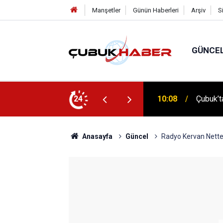
Manşetler
Günün Haberleri
Arşiv
S
GÜNCE
 İlhan Eranıl Vizyonu
24
12:06
ÇUBUK’T
Anasayfa
Güncel
Radyo Kervan Nett