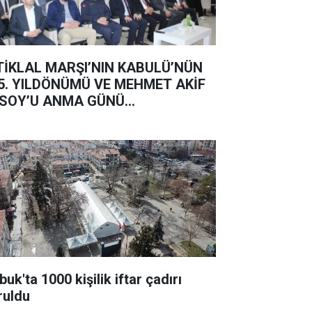
TİKLAL MARŞI’NIN KABULÜ’NÜN
5. YILDÖNÜMÜ VE MEHMET AKİF
SOY’U ANMA GÜNÜ...
uk'ta 1000 kişilik iftar çadırı
ruldu