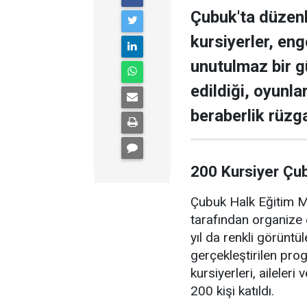
Çubuk'ta düzen
kursiyerler, enge
unutulmaz bir g
edildiği, oyunla
beraberlik rüzga
200 Kursiyer Çu
Çubuk Halk Eğitim Me
tarafından organize 
yıl da renkli görüntü
gerçekleştirilen pr
kursiyerleri, aileler
200 kişi katıldı.