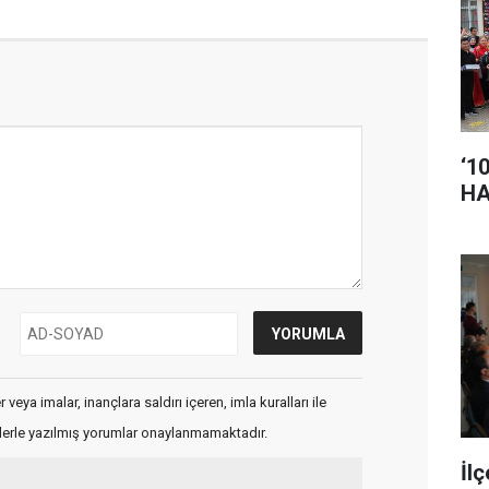
‘1
HA
veya imalar, inançlara saldırı içeren, imla kuralları ile
flerle yazılmış yorumlar onaylanmamaktadır.
İl