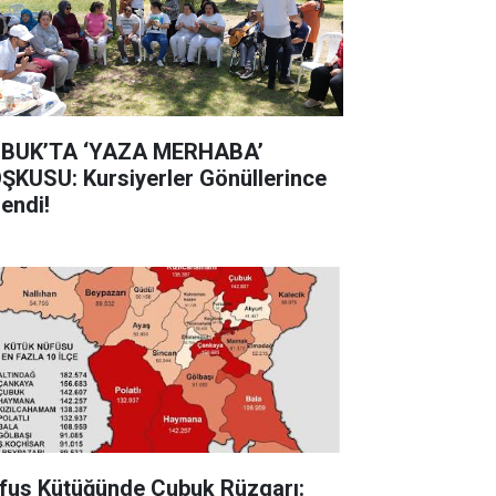
BUK’TA ‘YAZA MERHABA’
ŞKUSU: Kursiyerler Gönüllerince
lendi!
fus Kütüğünde Çubuk Rüzgarı: