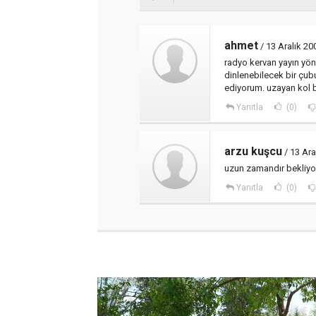
ahmet
/ 13 Aralık 2
radyo kervan yayın yön
dinlenebilecek bir çub
ediyorum. uzayan kol b
Yanıtla
(0)
arzu kuşcu
/ 13 Ar
uzun zamandır bekliyo
Yanıtla
(0)