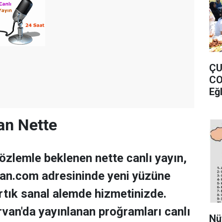
ÇU
CO
Eğ
an Nette
zlemle beklenen nette canlı yayın,
n.com adresininde yeni yüzüne
tık sanal alemde hizmetinizde.
van'da yayınlanan proğramları canlı
Nü