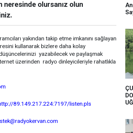
n neresinde olursanız olun
An
Say
niz.
ramcıları yakından takip etme imkanını sağlayan
sini kullanarak bizlere daha kolay
 düşüncelerinizi yazabilecek ve paylaşmak
nternet üzerinden radyo dinleyicileriyle rahatlıkla
om
ÇU
DO
UĞ
http://89.149.217.224:7197/listen.pls
DO
istek@radyokervan.com