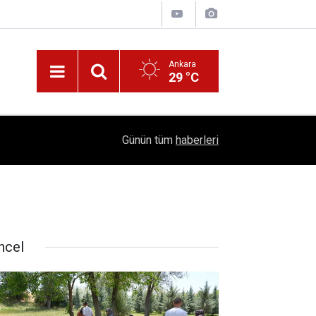
Ankara
29 °C
!
16:41
1504 Kep, Tek Bir Hedef: Bilim Kenti Çubuk
Günün tüm
haberleri
ncel