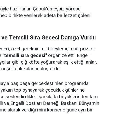
ulüyle hazırlanan Çubuk’un eşsiz yöresel
 hep birlikte yenilerek adeta bir lezzet şöleni
i ve Temsili Sıra Gecesi Damga Vurdu
eri, özel gereksinimli bireyler için sürpriz bir
e
"temsili sıra gecesi"
organize etti. Engelli
çılar gibi çiğ köfte yoğurarak eşlik ettiği anlar,
e neşeli dakikalarını oluşturdu.
doğayla baş başa gerçekleştirilen programda
p yakan top oynayarak çocukluk günlerine
se seslendirdikleri şarkılarla büyüklerinden tam
lli ve Engelli Dostları Derneği Başkanı Bünyamin
hne alarak verdiği mini konserle güne ayrı bir