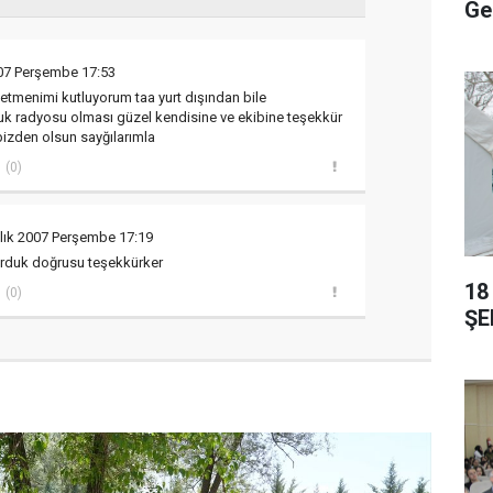
Ge
007 Perşembe 17:53
etmenimi kutluyorum taa yurt dışından bile
uk radyosu olması güzel kendisine ve ekibine teşekkür
izden olsun sayğılarımla
(0)
alık 2007 Perşembe 17:19
rduk doğrusu teşekkürker
18
(0)
ŞE