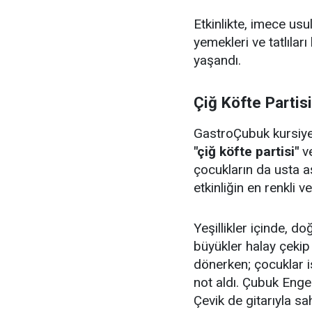
Etkinlikte, imece us
yemekleri ve tatlıları
yaşandı.
Çiğ Köfte Partis
GastroÇubuk kursiyerl
"çiğ köfte partisi"
v
çocukların da usta aş
etkinliğin en renkli v
Yeşillikler içinde, 
büyükler halay çeki
dönerken; çocuklar i
not aldı. Çubuk Enge
Çevik de gitarıyla sa