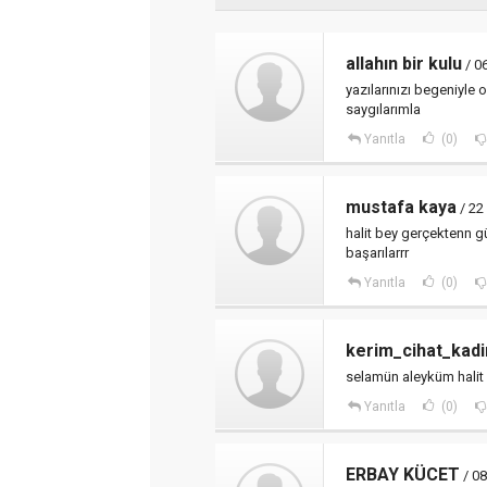
allahın bir kulu
/ 0
yazılarınızı begeniyle
saygılarımla
Yanıtla
(0)
mustafa kaya
/ 22
halit bey gerçektenn 
başarılarrr
Yanıtla
(0)
kerim_cihat_kadi
selamün aleyküm halit 
Yanıtla
(0)
ERBAY KÜCET
/ 0