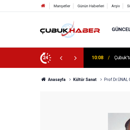
Manşetler
Günün Haberleri
Arşiv
S
GÜNCE
 İlhan Eranıl Vizyonu
24
12:06
ÇUBUK’T
Anasayfa
Kültür Sanat
Prof.Dr.ÜNAL 