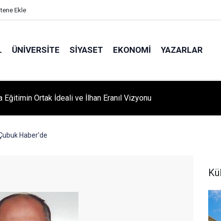
itene Ekle
L
ÜNIVERSITE
SIYASET
EKONOMI
YAZARLAR
A ‘YAZA MERHABA’ COŞKUSU: Kursiyerler Gönüllerince Eğlendi
Çubuk Haber'de
Kü