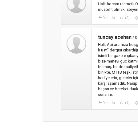
Halit hocam rahmetli Ok
müstefit olmak isteyen
Yanıtla
(0)
tuncay acehan
/ 0
Halit Abi aramıza hoş
h u m" dergisi çıkardı
isimli bir gazete çıkar
bize manevi güç katmı
bulmuş; bir de faaliye
birlikte, MTTB teşkilat
hediyelerin, gençler içi
karşılaşamadık. Nasip
başarı ve bereket dual
sunarım.
Yanıtla
(1)