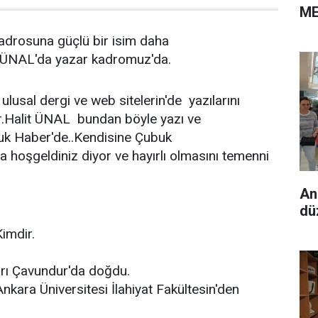
ME
drosuna güçlü bir isim daha
it ÜNAL'da yazar kadromuz'da.
ulusal dergi ve web sitelerin'de yazılarını
.Halit ÜNAL bundan böyle yazı ve
buk Haber'de..Kendisine Çubuk
 hoşgeldiniz diyor ve hayırlı olmasını temenni
An
dü
imdir.
rı Çavundur'da doğdu.
nkara Üniversitesi İlahiyat Fakültesin'den