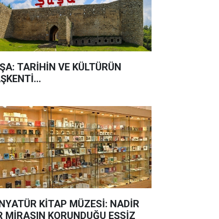
ŞA: TARİHİN VE KÜLTÜRÜN
ŞKENTİ...
NYATÜR KİTAP MÜZESİ: NADİR
R MİRASIN KORUNDUĞU EŞSİZ