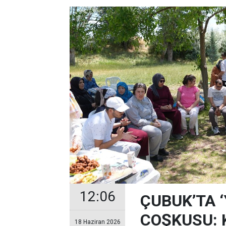
12:06
ÇUBUK’TA 
COŞKUSU: Ku
18 Haziran 2026