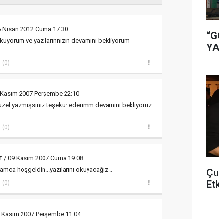
6 Nisan 2012 Cuma 17:30
“G
 okuyorum ve yazılarınnızın devamını bekliyorum
YA
(0)
 Kasım 2007 Perşembe 22:10
güzel yazmışsınız teşekür ederimm devamını bekliyoruz
(0)
r
/ 09 Kasım 2007 Cuma 19:08
amca hoşgeldin...yazılarını okuyacağız...
Çu
Et
(0)
8 Kasım 2007 Perşembe 11:04