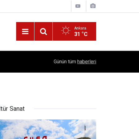
Ankara
31 °C
!
16:41
1504 Kep, Tek Bir Hedef: Bilim Kenti Çubuk
Günün tüm
haberleri
ltür Sanat