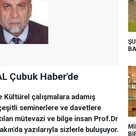
ŞU
BA
AL Çubuk Haber'de
ve Kültürel çalışmalara adamış
şitli seminerlere ve davetlere
ılan mütevazi ve bilge insan Prof.Dr
Mİ
akın'da yazılarıyla sizlerle buluşuyor.
Bİ