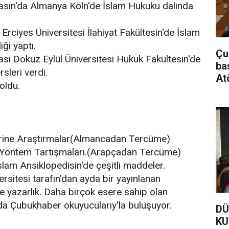
rasın'da Almanya Köln'de İslam Hukuku dalında
 Erciyes Üniversitesi İlahiyat Fakültesin'de İslam
ği yaptı.
Çu
ası Dokuz Eylül Üniversitesi Hukuk Fakültesin'de
ba
sleri verdi.
At
oldu.
rine Araştırmalar(Almancadan Tercüme)
 Yöntem Tartışmaları.(Arapçadan Tercüme)
slam Ansiklopedisin'de çeşitli maddeler.
rsitesi tarafın'dan ayda bir yayınlanan
 yazarlık. Daha birçok esere sahip olan
da Çubukhaber okuyucularıy'la buluşuyor.
DÜ
KU