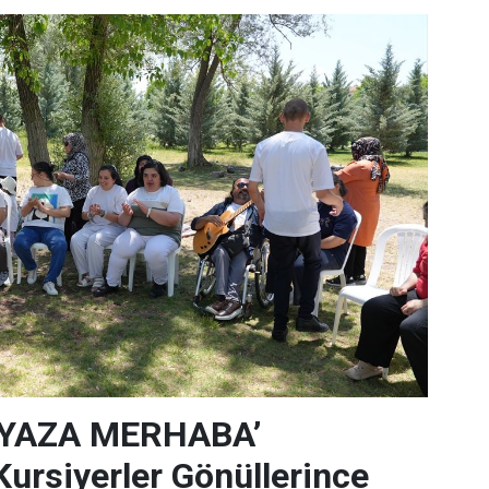
‘YAZA MERHABA’
rsiyerler Gönüllerince