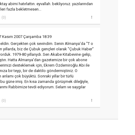
tay abimi hatırlattın. eyvallah. bekliyoruz. yazılarından
leri fazla bekletmesen...
(0)
7 Kasım 2007 Çarşamba 18:39
geldin. Gerçekten çok sevindim. Senin Almanya'da "T o
ğın yıllarda, biz de Çubuk gençleri olarak "Çubuk Haber"
ıyorduk. 1979-80 yıllarıydı. Sen Akabe Kitabevine gelip,
ştın. Hatta Almanya'dan gazetemize bir çok abone
tlerimizi desteklemek için, Ekrem Özdemiroğlu Abi ile
ımıza bir teyp, bir de daktilo göndermiştiniz. O
n anlamı çok büyüktü. Sonraki yıllar bir türlü
 bu güne imiş. En kısa zamanda görüşmek dileğiyle,
arımı Rabbimize tevdi ediyorum. Selam ve saygılar
(0)