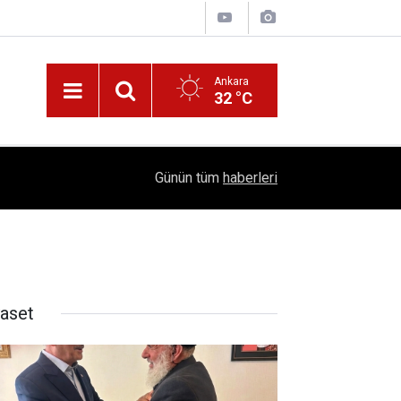
Ankara
32 °C
!
16:41
1504 Kep, Tek Bir Hedef: Bilim Kenti Çubuk
Günün tüm
haberleri
yaset