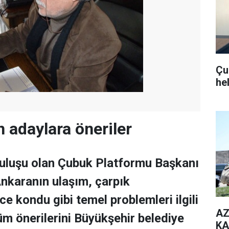
Çub
he
 adaylara öneriler
ruluşu olan Çubuk Platformu Başkanı
nkaranın ulaşım, çarpık
e kondu gibi temel problemleri ilgili
AZ
üm önerilerini Büyükşehir belediye
KA