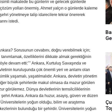
? isimli makalede bu günlerin ve gelecek günlerde
çözüm yolları önermiş. Ahmet yalçın o günlerde kaleme
 şehri yönetmeye talip idarecilere tekrar önererek
rını istedi.
Ba
Ge
 Ankara? Sorusunun cevabını, doğru verebilmek için;
tanımlamak, özelliklerini dikkate almak gerektiğinin
 şöyle devam etti:"" Ankara, Kurtuluş Savaşında ve
letinin kuruluşunda çok önemli yeri ve anlamı olan
hi kimlik yaşamalı, yaşatılmalıdır. Ankara, devletin yönetim
Diğer büyük şehirlerde makul olmasa da mazur görülen
zur görülemez. Dünya devletlerinin temsilciliklerinin
 şehri Ankara. Ankara da huzur, asayiş, güven ve düzen
Çu
 Üniversitelerin yoğun olduğu, bilim ve araştırma
To
kezlerinin bulunduğu bir şehirdir. Üniversitelerin yoğun