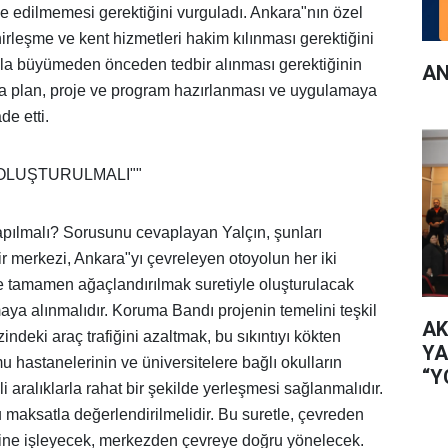
 edilmemesi gerektiğini vurguladı. Ankara"nın özel
rleşme ve kent hizmetleri hakim kılınması gerektiğini
azla büyümeden önceden tedbir alınması gerektiğinin
AN
da plan, proje ve program hazırlanması ve uygulamaya
de etti.
OLUŞTURULMALI""
pılmalı? Sorusunu cevaplayan Yalçın, şunları
ir merkezi, Ankara"yı çevreleyen otoyolun her iki
kte tamamen ağaçlandırılmak suretiyle oluşturulacak
ya alınmalıdır. Koruma Bandı projenin temelini teşkil
AK
indeki araç trafiğini azaltmak, bu sıkıntıyı kökten
YA
 hastanelerinin ve üniversitelere bağlı okulların
“Y
i aralıklarla rahat bir şekilde yerleşmesi sağlanmalıdır.
İL
u maksatla değerlendirilmelidir. Bu suretle, çevreden
sine işleyecek, merkezden çevreye doğru yönelecek.