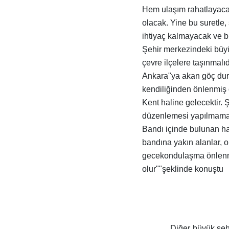
Hem ulaşım rahatlayacak
olacak. Yine bu suretle,
ihtiyaç kalmayacak ve bu
Şehir merkezindeki büyü
çevre ilçelere taşınmalıd
Ankara"ya akan göç dur
kendiliğinden önlenmiş o
Kent haline gelecektir.
düzenlemesi yapılmamalı
Bandı içinde bulunan ha
bandına yakın alanlar, o
gecekondulaşma önlenmi
olur""şeklinde konuştu
Diğer büyük şehi