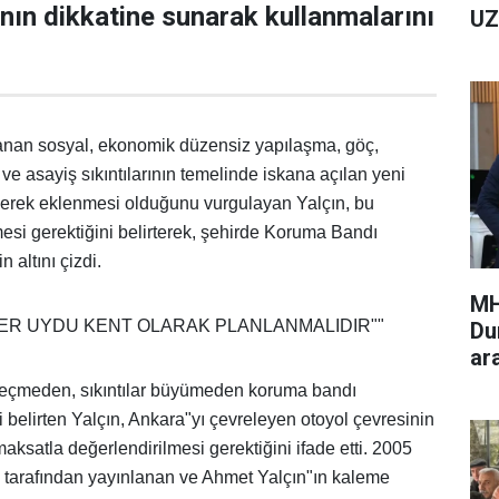
nın dikkatine sunarak kullanmalarını
UZ
anan sosyal, ekonomik düzensiz yapılaşma, göç,
 ve asayiş sıkıntılarının temelinde iskana açılan yeni
rilerek eklenmesi olduğunu vurgulayan Yalçın, bu
i gerektiğini belirterek, şehirde Koruma Bandı
 altını çizdi.
MH
LER UYDU KENT OLARAK PLANLANMALIDIR""
Du
ar
geçmeden, sıkıntılar büyümeden koruma bandı
i belirten Yalçın, Ankara"yı çevreleyen otoyol çevresinin
ksatla değerlendirilmesi gerektiğini ifade etti. 2005
 tarafından yayınlanan ve Ahmet Yalçın"ın kaleme