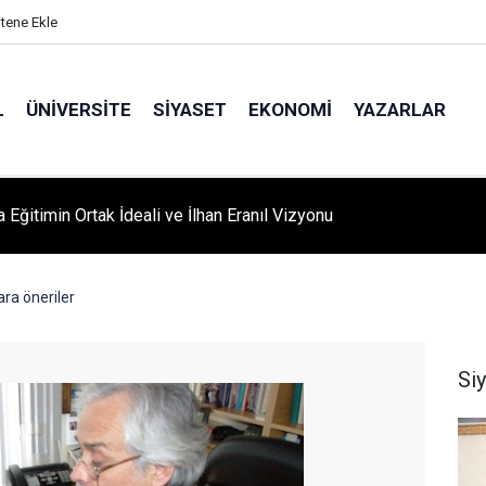
itene Ekle
L
ÜNIVERSITE
SIYASET
EKONOMI
YAZARLAR
A ‘YAZA MERHABA’ COŞKUSU: Kursiyerler Gönüllerince Eğlendi
ra öneriler
Si