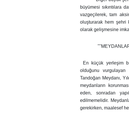
büyümesi sıkıntılara d
vazgeçilerek, tam aks
oluşturarak hem şehri 
olarak gelişmesine imkan
""MEYDANLAR
En küçük yerleşim bi
olduğunu vurgulayan 
Tandoğan Meydanı, Yıld
meydanların korunması 
eden, sonradan yapı
edilmemelidir. Meydanla
gerekirken, maalesef her