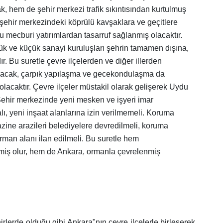
, hem de şehir merkezi trafik sıkıntısından kurtulmuş
 şehir merkezindeki köprülü kavşaklara ve geçitlere
 mecburi yatırımlardan tasarruf sağlanmış olacaktır.
k ve küçük sanayi kuruluşları şehrin tamamen dışına,
ır. Bu suretle çevre ilçelerden ve diğer illerden
acak, çarpık yapılaşma ve gecekondulaşma da
lacaktır. Çevre ilçeler müstakil olarak gelişerek Uydu
 Şehir merkezinde yeni mesken ve işyeri imar
, yeni inşaat alanlarına izin verilmemeli. Koruma
zine arazileri belediyelere devredilmeli, koruma
rman alanı ilan edilmeli. Bu suretle hem
ş olur, hem de Ankara, ormanla çevrelenmiş
rlerde olduğu gibi Ankara"nın çevre ilçelerle birleşerek