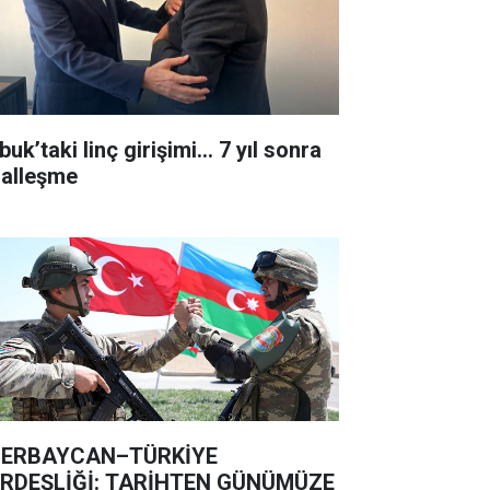
uk’taki linç girişimi... 7 yıl sonra
lalleşme
ERBAYCAN–TÜRKİYE
RDEŞLİĞİ: TARİHTEN GÜNÜMÜZE