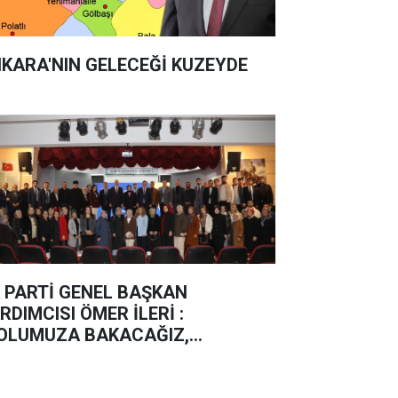
KARA'NIN GELECEĞİ KUZEYDE
 PARTİ GENEL BAŞKAN
RDIMCISI ÖMER İLERİ :
OLUMUZA BAKACAĞIZ,
ERLEMEYE DEVAM EDECEĞİZ”