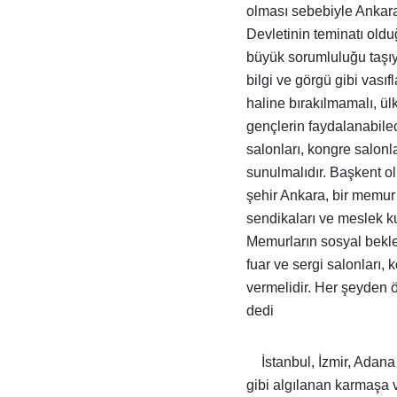
olması sebebiyle Ankara 
Devletinin teminatı old
büyük sorumluluğu taşıy
bilgi ve görgü gibi vası
haline bırakılmamalı, ül
gençlerin faydalanabilec
salonları, kongre salonla
sunulmalıdır. Başkent o
şehir Ankara, bir memur
sendikaları ve meslek kur
Memurların sosyal beklen
fuar ve sergi salonları, 
vermelidir. Her şeyden 
dedi
İstanbul, İzmir, Adan
gibi algılanan karmaşa v