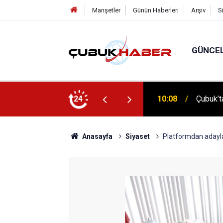
Manşetler
Günün Haberleri
Arşiv
S
GÜNCE
 İlhan Eranıl Vizyonu
24
12:06
ÇUBUK’T
Anasayfa
Siyaset
Platformdan adayla