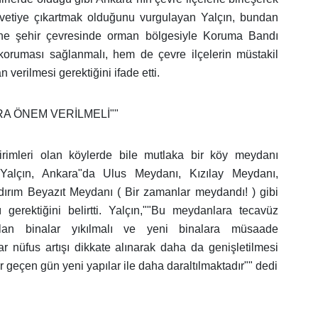
avetiye çıkartmak olduğunu vurgulayan Yalçın, bundan
ine şehir çevresinde orman bölgesiyle Koruma Bandı
koruması sağlanmalı, hem de çevre ilçelerin müstakil
 verilmesi gerektiğini ifade etti.
A ÖNEM VERİLMELİ""
rimleri olan köylerde bile mutlaka bir köy meydanı
Yalçın, Ankara"da Ulus Meydanı, Kızılay Meydanı,
ırım Beyazıt Meydanı ( Bir zamanlar meydandı! ) gibi
gerektiğini belirtti. Yalçın,""Bu meydanlara tecavüz
lan binalar yıkılmalı ve yeni binalara müsaade
r nüfus artışı dikkate alınarak daha da genişletilmesi
 geçen gün yeni yapılar ile daha daraltılmaktadır"" dedi