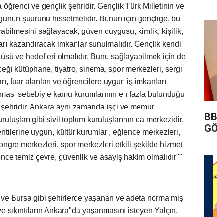
öğrenci ve gençlik şehridir. Gençlik Türk Milletinin ve
uğunun şuurunu hissetmelidir. Bunun için gençliğe, bu
abilmesini sağlayacak, güven duygusu, kimlik, kişilik,
fları kazandıracak imkanlar sunulmalıdır. Gençlik kendi
küsü ve hedefleri olmalıdır. Bunu sağlayabilmek için de
eği kütüphane, tiyatro, sinema, spor merkezleri, sergi
rı, fuar alanları ve öğrencilere uygun iş imkanları
lması sebebiyle kamu kurumlarının en fazla bulunduğu
 şehridir. Ankara aynı zamanda işçi ve memur
BB
uluşları gibi sivil toplum kuruluşlarının da merkezidir.
GÖ
tilerine uygun, kültür kurumları, eğlence merkezleri,
kongre merkezleri, spor merkezleri etkili şekilde hizmet
önce temiz çevre, güvenlik ve asayiş hakim olmalıdır""
a ve Bursa gibi şehirlerde yaşanan ve adeta nor
malmiş
e sıkıntıların Ankara"da yaşanmasını isteyen Yalçın,