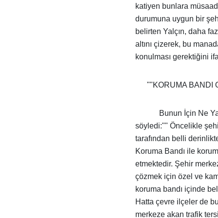
katiyen bunlara müsaade
durumuna uygun bir şehi
belirten Yalçın, daha f
altını çizerek, bu mana
konulması gerektiğini ifa
""KORUMA BANDI 
Bunun İçin Ne Ya
söyledi:"" Öncelikle şeh
tarafından belli derinli
Koruma Bandı ile koruma
etmektedir. Şehir merkez
çözmek için özel ve kamu
koruma bandı içinde bell
Hatta çevre ilçeler de b
merkeze akan trafik ter