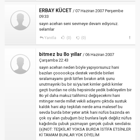
ERBAY KÜCET
/ 07 Haziran 2007 Perşembe
09:33
sayın acehan seni sevmeye devam ediyoruz.
selamlar
Yanıtla
(0)
(0)
bitmez bu 8o yıllar
/ 06 Haziran 2007
Çarşamba 22:43
sayın acehan neden böyle yapıyorsunuz hani
bazıları çoooookça destek verdide birileri
sıralamayamı girdi lütfen bırakın artık şunu
unutmayınki bu bir si/ya/set kimler geldi kimler
geçti burdan ne oldu hepsinide yedik bekleyelim bir
8o yıl daha makuz talihimiz değişecekmi hani
mitinger nerde millet vekili adayımı çıktıda sustuk
kaldık hani akp teşkilatı nerde ama malesef bu
sevda burda biter yeter artık hani nüfüs bazında en
çok oy alan çubuğum biz bunlara layık değiliz nüfus
kağıdında çubuk yazmayan gerçek çubuk sevdalısı.
(s)NOT: TEŞKİLAT YOKSA BURDA İSTİFA ETSİNLER
Kİ TAMAM BUNLAR YOK DİYELİM