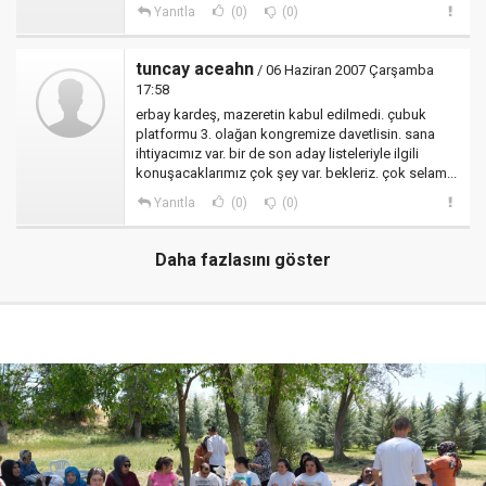
Yanıtla
(0)
(0)
tuncay aceahn
/ 06 Haziran 2007 Çarşamba
17:58
erbay kardeş, mazeretin kabul edilmedi. çubuk
platformu 3. olağan kongremize davetlisin. sana
ihtiyacımız var. bir de son aday listeleriyle ilgili
konuşacaklarımız çok şey var. bekleriz. çok selam...
Yanıtla
(0)
(0)
Daha fazlasını göster