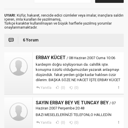
UYARI:
Küfür, hakaret, rencide edici cümleler veya imalar, inançlara saldırı
içeren, imla kuralları ile yazılmamış,
Türkçe karakter kullanılmayan ve büyük harflerle yazılmış yorumlar
onaylanmamaktadır.
6 Yorum
ERBAY KÜCET
/ 08 Haziran 2007 Cuma 10:06
kardeşim doğru söylüyorsun da. cahillik işte.
konuşma özürlü olduğumuzdan yazarak anlaşmayı
düşündük. fakat yerden göğe kadar haklısın özür
dilerim. BAŞKA SÖZE NE HACET İŞTE ERBAY KÜCET
Yanıtla
(0)
(0)
SAYIN ERBAY BEY VE TUNCAY BEY
/ 07
Haziran 2007 Perşembe 20:48
BAZI MESELELERİNİZİ TELEFONLO HALLEDİN
Yanıtla
(0)
(0)