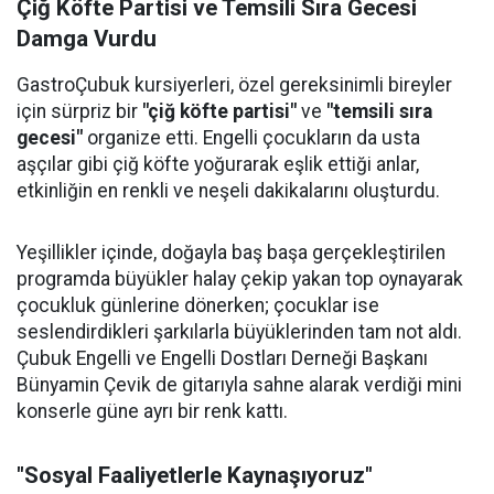
Çiğ Köfte Partisi ve Temsili Sıra Gecesi
Damga Vurdu
GastroÇubuk kursiyerleri, özel gereksinimli bireyler
için sürpriz bir
"çiğ köfte partisi"
ve
"temsili sıra
gecesi"
organize etti. Engelli çocukların da usta
aşçılar gibi çiğ köfte yoğurarak eşlik ettiği anlar,
etkinliğin en renkli ve neşeli dakikalarını oluşturdu.
Yeşillikler içinde, doğayla baş başa gerçekleştirilen
programda büyükler halay çekip yakan top oynayarak
çocukluk günlerine dönerken; çocuklar ise
seslendirdikleri şarkılarla büyüklerinden tam not aldı.
Çubuk Engelli ve Engelli Dostları Derneği Başkanı
Bünyamin Çevik de gitarıyla sahne alarak verdiği mini
konserle güne ayrı bir renk kattı.
"Sosyal Faaliyetlerle Kaynaşıyoruz"