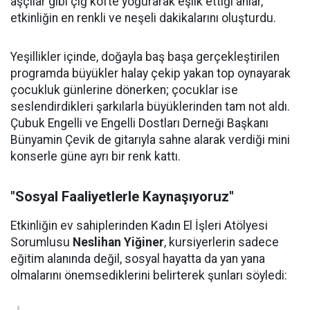
aşçılar gibi çiğ köfte yoğurarak eşlik ettiği anlar,
etkinliğin en renkli ve neşeli dakikalarını oluşturdu.
Yeşillikler içinde, doğayla baş başa gerçekleştirilen
programda büyükler halay çekip yakan top oynayarak
çocukluk günlerine dönerken; çocuklar ise
seslendirdikleri şarkılarla büyüklerinden tam not aldı.
Çubuk Engelli ve Engelli Dostları Derneği Başkanı
Bünyamin Çevik de gitarıyla sahne alarak verdiği mini
konserle güne ayrı bir renk kattı.
"Sosyal Faaliyetlerle Kaynaşıyoruz"
Etkinliğin ev sahiplerinden Kadın El İşleri Atölyesi
Sorumlusu
Neslihan Yiğiner
, kursiyerlerin sadece
eğitim alanında değil, sosyal hayatta da yan yana
olmalarını önemsediklerini belirterek şunları söyledi: