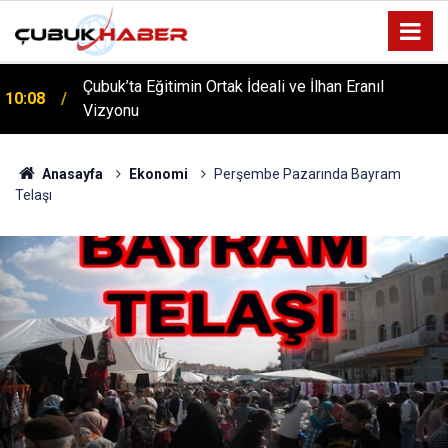
Çubuk’ta Eğitimin Ortak İdeali ve İlhan Eranıl
10:08
Vizyonu
ÇUBUK’TA ‘YAZA MERHABA’ COŞKUSU: Kursiyerler
12:06
Gönüllerince Eğlendi!
Anasayfa
Ekonomi
Perşembe Pazarında Bayram
Telaşı