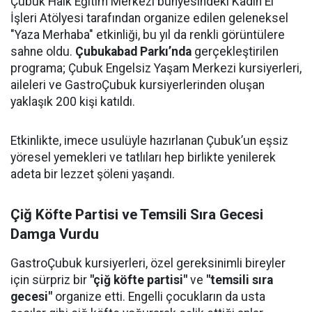
Çubuk Halk Eğitim Merkezi bünyesindeki Kadın El
İşleri Atölyesi tarafından organize edilen geleneksel
"Yaza Merhaba" etkinliği, bu yıl da renkli görüntülere
sahne oldu.
Çubukabad Parkı’nda
gerçekleştirilen
programa; Çubuk Engelsiz Yaşam Merkezi kursiyerleri,
aileleri ve GastroÇubuk kursiyerlerinden oluşan
yaklaşık 200 kişi katıldı.
Etkinlikte, imece usulüyle hazırlanan Çubuk’un eşsiz
yöresel yemekleri ve tatlıları hep birlikte yenilerek
adeta bir lezzet şöleni yaşandı.
Çiğ Köfte Partisi ve Temsili Sıra Gecesi
Damga Vurdu
GastroÇubuk kursiyerleri, özel gereksinimli bireyler
için sürpriz bir
"çiğ köfte partisi"
ve
"temsili sıra
gecesi"
organize etti. Engelli çocukların da usta