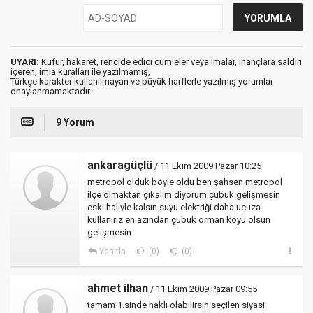
UYARI:
Küfür, hakaret, rencide edici cümleler veya imalar, inançlara saldırı
içeren, imla kuralları ile yazılmamış,
Türkçe karakter kullanılmayan ve büyük harflerle yazılmış yorumlar
onaylanmamaktadır.
9 Yorum
ankaragüçlü
/ 11 Ekim 2009 Pazar 10:25
metropol olduk böyle oldu ben şahsen metropol
ilçe olmaktan çıkalım diyorum çubuk gelişmesin
eski haliyle kalsın suyu elektriği daha ucuza
kullanırız en azından çubuk orman köyü olsun
gelişmesin
Yanıtla
(0)
(0)
ahmet ilhan
/ 11 Ekim 2009 Pazar 09:55
tamam 1.sinde haklı olabilirsin seçilen siyasi