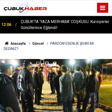
ÇUBUK’TA ‘YAZA MERHABA’ COŞKUSU: Kursiyerler
12:06
Gönüllerince Eğlendi!
Anasayfa
Güncel
PARDON! ESENLİK ŞEHRİ Mİ
DEDİNİZ?