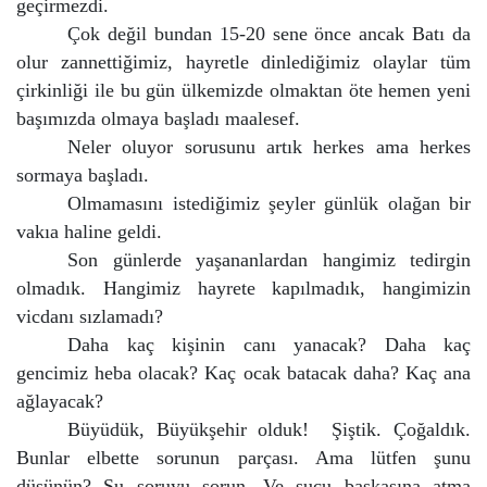
geçirmezdi.
Çok değil bundan 15-20 sene önce ancak Batı da
olur zannettiğimiz, hayretle dinlediğimiz olaylar tüm
çirkinliği ile bu gün ülkemizde olmaktan öte hemen yeni
başımızda olmaya başladı maalesef.
Neler oluyor sorusunu artık herkes ama herkes
sormaya başladı.
Olmamasını istediğimiz şeyler günlük olağan bir
vakıa haline geldi.
Son günlerde yaşananlardan hangimiz tedirgin
olmadık. Hangimiz hayrete kapılmadık, hangimizin
vicdanı sızlamadı?
Daha kaç kişinin canı yanacak? Daha kaç
gencimiz heba olacak? Kaç ocak batacak daha? Kaç ana
ağlayacak?
Büyüdük, Büyükşehir olduk!
Şiştik. Çoğaldık.
Bunlar elbette sorunun parçası. Ama lütfen şunu
düşünün? Şu soruyu sorun. Ve suçu başkasına atma