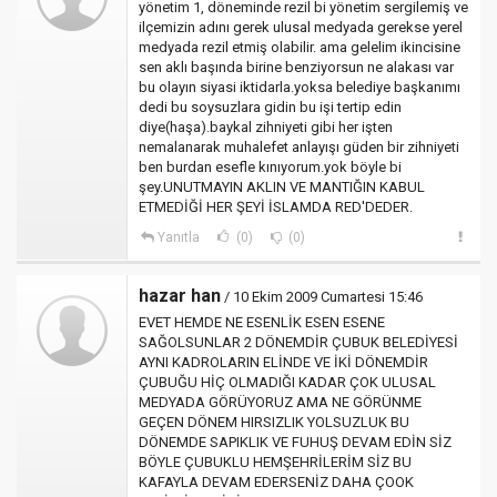
yönetim 1, döneminde rezil bi yönetim sergilemiş ve
ilçemizin adını gerek ulusal medyada gerekse yerel
medyada rezil etmiş olabilir. ama gelelim ikincisine
sen aklı başında birine benziyorsun ne alakası var
bu olayın siyasi iktidarla.yoksa belediye başkanımı
dedi bu soysuzlara gidin bu işi tertip edin
diye(haşa).baykal zihniyeti gibi her işten
nemalanarak muhalefet anlayışı güden bir zihniyeti
ben burdan esefle kınıyorum.yok böyle bi
şey.UNUTMAYIN AKLIN VE MANTIĞIN KABUL
ETMEDİĞİ HER ŞEYİ İSLAMDA RED'DEDER.
Yanıtla
(0)
(0)
hazar han
/ 10 Ekim 2009 Cumartesi 15:46
EVET HEMDE NE ESENLİK ESEN ESENE
SAĞOLSUNLAR 2 DÖNEMDİR ÇUBUK BELEDİYESİ
AYNI KADROLARIN ELİNDE VE İKİ DÖNEMDİR
ÇUBUĞU HİÇ OLMADIĞI KADAR ÇOK ULUSAL
MEDYADA GÖRÜYORUZ AMA NE GÖRÜNME
GEÇEN DÖNEM HIRSIZLIK YOLSUZLUK BU
DÖNEMDE SAPIKLIK VE FUHUŞ DEVAM EDİN SİZ
BÖYLE ÇUBUKLU HEMŞEHRİLERİM SİZ BU
KAFAYLA DEVAM EDERSENİZ DAHA ÇOOK