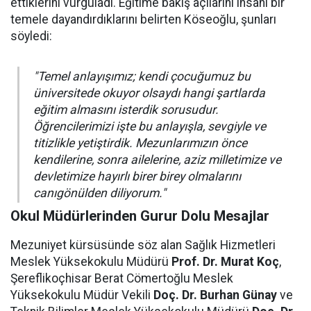
ettiklerini vurguladı. Eğitime bakış açılarını insani bir
temele dayandırdıklarını belirten Köseoğlu, şunları
söyledi:
"Temel anlayışımız; kendi çocuğumuz bu
üniversitede okuyor olsaydı hangi şartlarda
eğitim almasını isterdik sorusudur.
Öğrencilerimizi işte bu anlayışla, sevgiyle ve
titizlikle yetiştirdik. Mezunlarımızın önce
kendilerine, sonra ailelerine, aziz milletimize ve
devletimize hayırlı birer birey olmalarını
canıgönülden diliyorum."
Okul Müdürlerinden Gurur Dolu Mesajlar
Mezuniyet kürsüsünde söz alan Sağlık Hizmetleri
Meslek Yüksekokulu Müdürü
Prof. Dr. Murat Koç
,
Şereflikoçhisar Berat Cömertoğlu Meslek
Yüksekokulu Müdür Vekili
Doç. Dr. Burhan Günay
ve