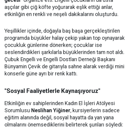
gecesi"
organize etti. Engelli çocukların da usta
aşçılar gibi çiğ köfte yoğurarak eşlik ettiği anlar,
etkinliğin en renkli ve neşeli dakikalarını oluşturdu.
Yeşillikler içinde, doğayla baş başa gerçekleştirilen
programda büyükler halay çekip yakan top oynayarak
çocukluk günlerine dönerken; çocuklar ise
seslendirdikleri şarkılarla büyüklerinden tam not aldı.
Çubuk Engelli ve Engelli Dostları Derneği Başkanı
Bünyamin Çevik de gitarıyla sahne alarak verdiği mini
konserle güne ayrı bir renk kattı.
"Sosyal Faaliyetlerle Kaynaşıyoruz"
Etkinliğin ev sahiplerinden Kadın El İşleri Atölyesi
Sorumlusu
Neslihan Yiğiner
, kursiyerlerin sadece
eğitim alanında değil, sosyal hayatta da yan yana
olmalarını önemsediklerini belirterek şunları söyledi: