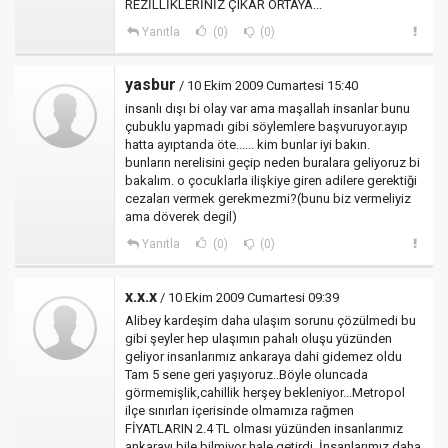
REZİLLİKLERİNİZ ÇIKAR ORTAYA...
Yanıtla
(0)
(0)
yasbur
/ 10 Ekim 2009 Cumartesi 15:40
insanlı dışı bi olay var ama maşallah insanlar bunu
çubuklu yapmadı gibi söylemlere başvuruyor.ayıp
hatta ayıptanda öte...... kim bunlar iyi bakın.
bunların nerelisini geçip neden buralara geliyoruz bi
bakalım. o çocuklarla ilişkiye giren adilere gerektiği
cezaları vermek gerekmezmi?(bunu biz vermeliyiz
ama döverek degil)
Yanıtla
(0)
(0)
x.x.x
/ 10 Ekim 2009 Cumartesi 09:39
Alibey kardeşim daha ulaşım sorunu çözülmedi bu
gibi şeyler hep ulaşımın pahalı oluşu yüzünden
geliyor insanlarımız ankaraya dahi gidemez oldu
Tam 5 sene geri yaşıyoruz..Böyle oluncada
görmemişlik,cahillik herşey bekleniyor...Metropol
ilçe sınırları içerisinde olmamıza rağmen
FİYATLARIN 2.4 TL olması yüzünden insanlarımız
ankarayı bile bilmiyor hale getirdi..İnsanlarımız daha