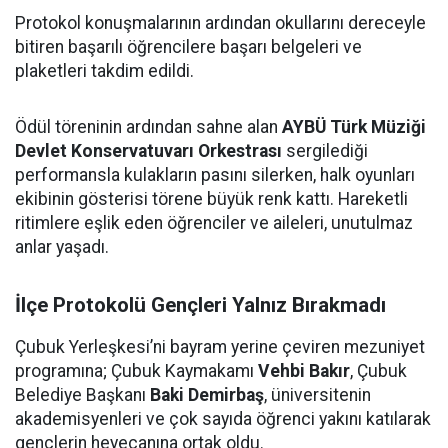
Protokol konuşmalarının ardından okullarını dereceyle
bitiren başarılı öğrencilere başarı belgeleri ve
plaketleri takdim edildi.
Ödül töreninin ardından sahne alan
AYBÜ Türk Müziği
Devlet Konservatuvarı Orkestrası
sergilediği
performansla kulakların pasını silerken, halk oyunları
ekibinin gösterisi törene büyük renk kattı. Hareketli
ritimlere eşlik eden öğrenciler ve aileleri, unutulmaz
anlar yaşadı.
İlçe Protokolü Gençleri Yalnız Bırakmadı
Çubuk Yerleşkesi’ni bayram yerine çeviren mezuniyet
programına; Çubuk Kaymakamı
Vehbi Bakır
, Çubuk
Belediye Başkanı
Baki Demirbaş
, üniversitenin
akademisyenleri ve çok sayıda öğrenci yakını katılarak
gençlerin heyecanına ortak oldu.