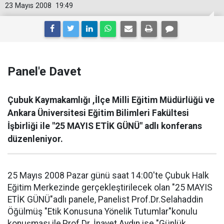
23 Mayıs 2008
19:49
Panel'e Davet
Çubuk Kaymakamlığı ,İlçe Milli Eğitim Müdürlüğü ve
Ankara Üniversitesi Eğitim Bilimleri Fakültesi
İşbirliği ile "25 MAYIS ETİK GÜNÜ" adlı konferans
düzenleniyor.
25 Mayıs 2008 Pazar günü saat 14:00'te Çubuk Halk
Eğitim Merkezinde gerçekleştirilecek olan "25 MAYIS
ETİK GÜNÜ"adlı panele, Panelist Prof.Dr.Selahaddin
Öğülmüş "Etik Konusuna Yönelik Tutumlar"konulu
konuşması ile,Prof.Dr. İnayet Aydın ise "Günlük