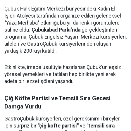
Çubuk Halk Eğitim Merkezi bünyesindeki Kadın El
İşleri Atölyesi tarafından organize edilen geleneksel
"Yaza Merhaba" etkinliği, bu yıl da renkli görüntülere
sahne oldu.
Çubukabad Parkı’nda
gerçekleştirilen
programa; Çubuk Engelsiz Yaşam Merkezi kursiyerleri,
aileleri ve GastroÇubuk kursiyerlerinden oluşan
yaklaşık 200 kişi katıldı.
Etkinlikte, imece usulüyle hazırlanan Çubuk’un eşsiz
yöresel yemekleri ve tatlıları hep birlikte yenilerek
adeta bir lezzet şöleni yaşandı.
Çiğ Köfte Partisi ve Temsili Sıra Gecesi
Damga Vurdu
GastroÇubuk kursiyerleri, özel gereksinimli bireyler
için sürpriz bir
"çiğ köfte partisi"
ve
"temsili sıra